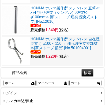
HONMA ホンマ製作所 ステンレス 直筒≪
ハゼ折り煙突（シングル）/煙突径
φ100mm≫ [薪ストーブ 煙突 煙突式ストー
ブ] [No.12016]
販売価格
1,340円
(税込)
HONMA ホンマ製作所 ステンレス 自在煙
突支え φ100～150mm用≪煙突支持部材
≫[薪ストーブ 部品] [No.501004001]
販売価格
1,220円
(税込)
商品検索
ホーム
マイページ
カート
ログイン
メルマガ申込/停止