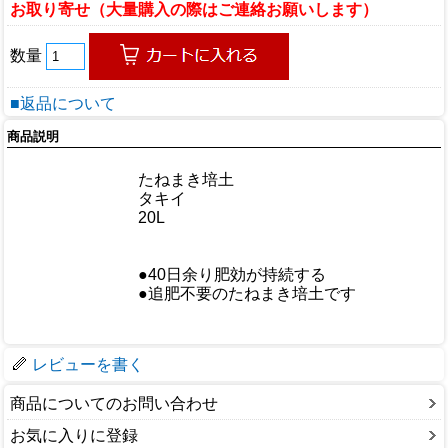
お取り寄せ（大量購入の際はご連絡お願いします）
数量
■返品について
商品説明
商品情報
商品名
たねまき培土
メーカー
タキイ
規格/品番
20L
サイズ
重量/容量
●40日余り肥効が持続する
おすすめ
●追肥不要のたねまき培土です
仕様
梱包サイズ
レビューを書く
商品についてのお問い合わせ
お気に入りに登録