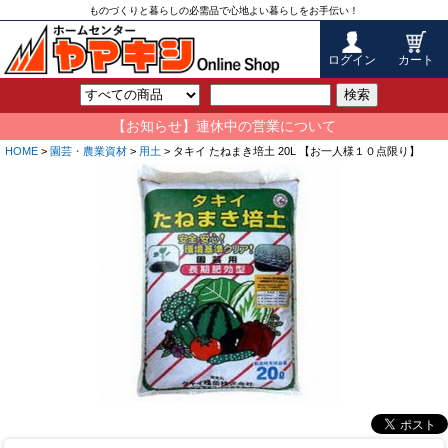
ものづくりと暮らしの必需品で心地よい暮らしをお手伝い！
ログイン
カート
検索
【お知らせ】連休中の営業について
HOME
>
園芸・農業資材
>
用土
> タキイ たねまき培土 20L 【お一人様１０点限り】