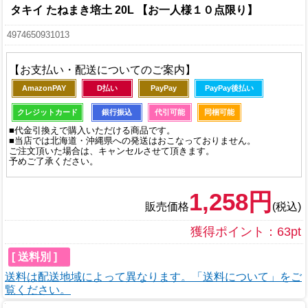
タキイ たねまき培土 20L 【お一人様１０点限り】
4974650931013
【お支払い・配送についてのご案内】
AmazonPAY
D払い
PayPay
PayPay後払い
クレジットカード
銀行振込
代引可能
同梱可能
■代金引換えで購入いただける商品です。
■当店では北海道・沖縄県への発送はおこなっておりません。
ご注文頂いた場合は、キャンセルさせて頂きます。
予めご了承ください。
1,258円
販売価格
(税込)
獲得ポイント：63pt
[ 送料別 ]
送料は配送地域によって異なります。「送料について」をご
覧ください。