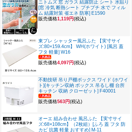
ニトムズ 窓 ガラス 結露防止 シート 水貼り
[窓 冷気 断熱シート プチプチ 水で フィル
ム 結露対策 省エネ 防寒] E1590
販売価格
1,119円
(税込)
東プレ シャッター風呂ふた 【実寸サイ
ズ:80×159.4cm】 WH(ホワイト) [風呂 蓋
フタ 軽量] W16
販売価格
4,097円
(税込)
不動技研 吊り戸棚ボックス ワイド (ホワイ
ト)[キッチン収納 ボックス 吊るし棚 台所
キッチン 収納 クローゼット] F40001
販売価格
563円
(税込)
オーエ 組み合わせ 風呂ふた 【実寸サイ
ズ:68×108cm】（2枚組）[ふろ 蓋 フタ 防
カビ 抗菌 軽量 おすすめ] M-11