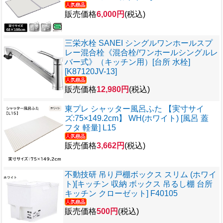
販売価格
6,000円
(税込)
三栄水栓 SANEI シングルワンホールスプ
レー混合栓《混合栓/ワンホールシングルレ
バー式》（キッチン用）[台所 水栓]
[K87120JV-13]
販売価格
12,980円
(税込)
東プレ シャッター風呂ふた 【実寸サイ
ズ:75×149.2cm】 WH(ホワイト) [風呂 蓋
フタ 軽量] L15
販売価格
3,662円
(税込)
不動技研 吊り戸棚ボックス スリム (ホワイ
ト)[キッチン 収納 ボックス 吊るし棚 台所
キッチン クローゼット] F40105
販売価格
500円
(税込)