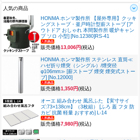
人気の商品
HONMA ホンマ製作所 【屋外専用】クッキ
ングストーブ・釜戸時計型薪ストーブ [ア
ウトドア おしゃれ 本間製作所 暖炉キャン
プ ソロ 小型] [No.12380]RS-41
販売価格
13,006円
(税込)
HONMA ホンマ製作所 ステンレス 直筒≪
ハゼ折り煙突（シングル）/煙突径
φ106mm≫ [薪ストーブ 煙突 煙突式ストー
ブ] [No.12000]
販売価格
1,350円
(税込)
オーエ 組み合わせ 風呂ふた 【実寸サイ
ズ:73×138cm】（3枚組） [ふろ 蓋 フタ 防
カビ 抗菌 軽量 おすすめ] L-14
販売価格
7,980円
(税込)