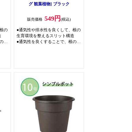
グ 観葉植物] ブラック
549円
販売価格
(税込)
根の
●通気性や排水性を良くして、根の
造
生育環境を整えるスリット構造
のサ
●通気性を良くすることで、根のサ
発根
ークリングを軽減し、植物の発根
が促進され元気に育ちます
る足
●鉢底と地面の間に隙間ができる足
腐れ
つき構造で、排水性が良く根腐れ
を軽減します
花
●オージープランツや、果樹・花
おす
木、バラの植え付け、育成におす
鉢
すめの大型サイズのスリット鉢