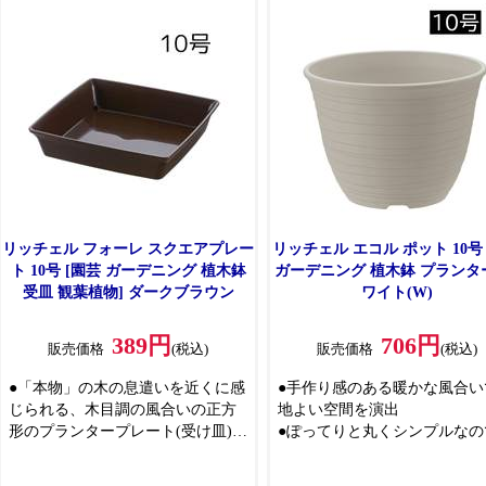
売)」とセットで使用できます
売)」とセットで使用できます
リッチェル フォーレ スクエアプレー
リッチェル エコル ポット 10号
ト 10号 [園芸 ガーデニング 植木鉢
ガーデニング 植木鉢 プランター
受皿 観葉植物] ダークブラウン
ワイト(W)
389円
706円
販売価格
(税込)
販売価格
(税込)
●「本物」の木の息遣いを近くに感
●手作り感のある暖かな風合い
じられる、木目調の風合いの正方
地よい空間を演出
形のプランタープレート(受け皿)
●ぽってりと丸くシンプルなの
●「フォーレ スクエアポット(別
植える植物を選びません
売)」とセットで使用できます
●再生ポリプロピレンを100％