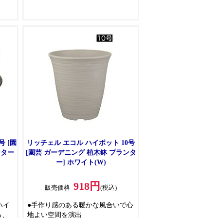
しています
号 [園
リッチェル エコル ハイポット 10号
ンター
[園芸 ガーデニング 植木鉢 プランタ
ー] ホワイト(W)
918円
販売価格
(税込)
ハイ
●手作り感のある暖かな風合いで心
る、
地よい空間を演出