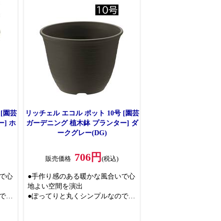
 [園芸
リッチェル エコル ポット 10号 [園芸
] ホ
ガーデニング 植木鉢 プランター] ダ
ークグレー(DG)
706円
販売価格
(税込)
で心
●手作り感のある暖かな風合いで心
地よい空間を演出
で、
●ぽってりと丸くシンプルなので、
植える植物を選びません
使用
●再生ポリプロピレンを100％使用