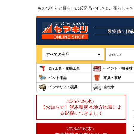
ものづくりと暮らしの必需品で心地よい暮らしをお
DIY工具・電動工具
ペイント・補修材
ペット用品
家具・収納
インテリア・寝具
自転車
2026/7/29(水）
【お知らせ】熊本県熊本地方地震によ
る影響につきまして
2026/4/16(木）