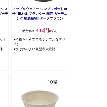
アシス
アップルウェアー シンプルポット10
 ガーデ
号 [植木鉢 プランター 園芸 ガーデニ
ト
ング 観葉植物] ダークブラウン
432円
)
販売価格
(税込)
ット
●植物を引き立てるシンプルなデザ
イン
体感
●水はけのよい丸型底穴設計
特徴
※プレート(受皿)は別売りです。
ンプ
ォル
り清