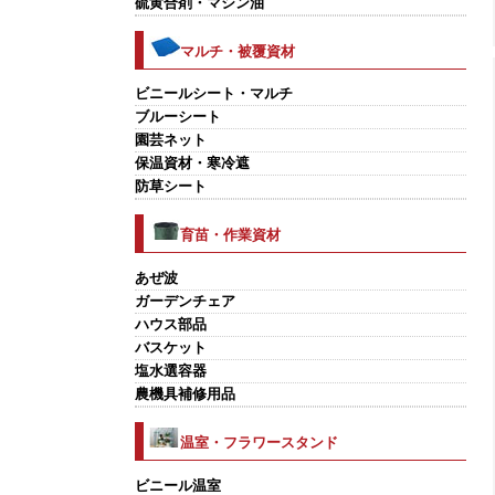
硫黄合剤・マシン油
マルチ・被覆資材
ビニールシート・マルチ
ブルーシート
園芸ネット
保温資材・寒冷遮
防草シート
育苗・作業資材
あぜ波
ガーデンチェア
ハウス部品
バスケット
塩水選容器
農機具補修用品
温室・フラワースタンド
ビニール温室