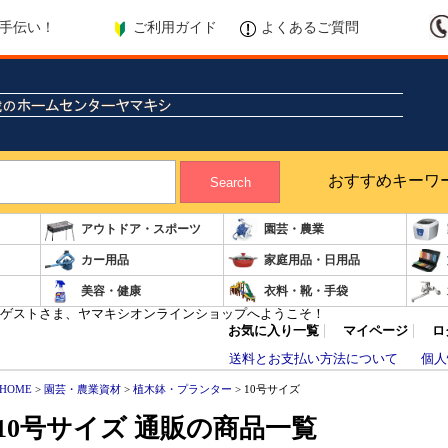
ご利用ガイド
よくあるご質問
手伝い！
おすすめキーワ
Search
アウトドア・スポーツ
園芸・農業
カー用品
家庭用品・日用品
美容・健康
衣料・靴・手袋
ゲストさま、ヤマキシオンラインショップへようこそ！
お気に入り一覧
マイページ
ロ
送料とお支払い方法について
個人
HOME
>
園芸・農業資材
>
植木鉢・プランター
> 10号サイズ
10号サイズ 通販の商品一覧