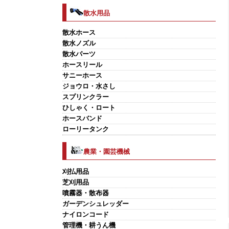
散水用品
散水ホース
散水ノズル
散水パーツ
ホースリール
サニーホース
ジョウロ・水さし
スプリンクラー
ひしゃく・ロート
ホースバンド
ローリータンク
農業・園芸機械
刈払用品
芝刈用品
噴霧器・散布器
ガーデンシュレッダー
ナイロンコード
管理機・耕うん機