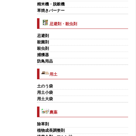
精米機・脱穀機
草焼きバーナー
忌避剤・殺虫剤
忌避剤
殺菌剤
殺虫剤
捕獲器
防鳥用品
用土
土のう袋
用土小袋
用土大袋
農薬
除草剤
植物成長調整剤