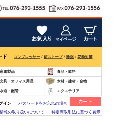
ード：
/
/
/
コンプレッサー
薪ストーブ
除湿
花粉対策
家電製品
食品・飲料
文具・オフィス用品
木材・建材・金物
水道・配管
エクステリア
グイン
パスワードをお忘れの場合
情報の取り扱いについて
特定商取引法に基づく表示