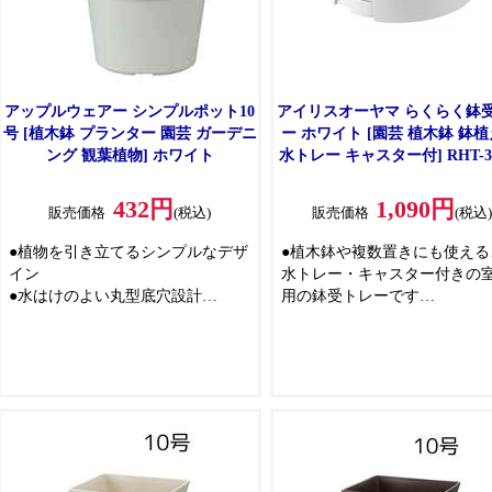
アップルウェアー シンプルポット10
アイリスオーヤマ らくらく鉢
号 [植木鉢 プランター 園芸 ガーデニ
ー ホワイト [園芸 植木鉢 鉢植
ング 観葉植物] ホワイト
水トレー キャスター付] RHT-30
客様組立品]
432円
1,090円
販売価格
(税込)
販売価格
(税込
●植物を引き立てるシンプルなデザ
●植木鉢や複数置きにも使える
イン
水トレー・キャスター付きの
●水はけのよい丸型底穴設計
用の鉢受トレーです
※プレート(受皿)は別売りです。
●中央の排水口に向かって水が
れ、排水トレーに溜まり、ト
を引き出して簡単に捨てられ
●排水が溜まらないので、植物
腐れを軽減できます
●キャスターが付いており、大
植物でも移動がらくなので、
の際などに便利です