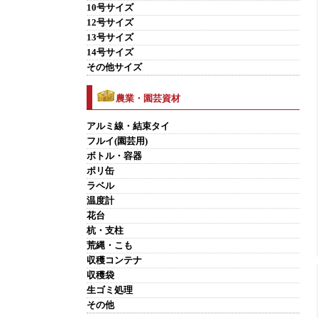
10号サイズ
12号サイズ
13号サイズ
14号サイズ
その他サイズ
農業・園芸資材
アルミ線・結束タイ
フルイ(園芸用)
ボトル・容器
ポリ缶
ラベル
温度計
花台
杭・支柱
荒縄・こも
収穫コンテナ
収穫袋
生ゴミ処理
その他