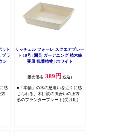
ポット
リッチェル フォーレ スクエアプレー
鉢 プラ
ト 10号 [園芸 ガーデニング 植木鉢
ウン
受皿 観葉植物] ホワイト
389円
販売価格
(税込)
に感
●「本物」の木の息遣いを近くに感
正方
じられる、木目調の風合いの正方
形のプランタープレート(受け皿)
排水
●「フォーレ スクエアポット(別
物な
売)」とセットで使用できます
して
(別