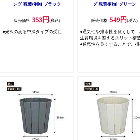
ング 観葉植物] ブラック
グ 観葉植物] グリーン
353円
549円
販売価格
(税込)
販売価格
(税込)
●光沢のある中深タイプの受皿
●通気性や排水性を良くして、
生育環境を整えるスリット構
●通気性を良くすることで、根
ークリングを軽減し、植物の
が促進され元気に育ちます
●鉢底と地面の間に隙間ができ
つき構造で、排水性が良く根
を軽減します
●オージープランツや、果樹・
木、バラの植え付け、育成に
すめの大型サイズのスリット