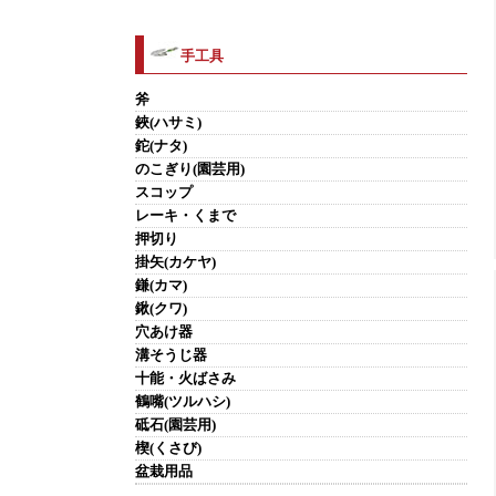
手工具
斧
鋏(ハサミ)
鉈(ナタ)
のこぎり(園芸用)
スコップ
レーキ・くまで
押切り
掛矢(カケヤ)
鎌(カマ)
鍬(クワ)
穴あけ器
溝そうじ器
十能・火ばさみ
鶴嘴(ツルハシ)
砥石(園芸用)
楔(くさび)
盆栽用品