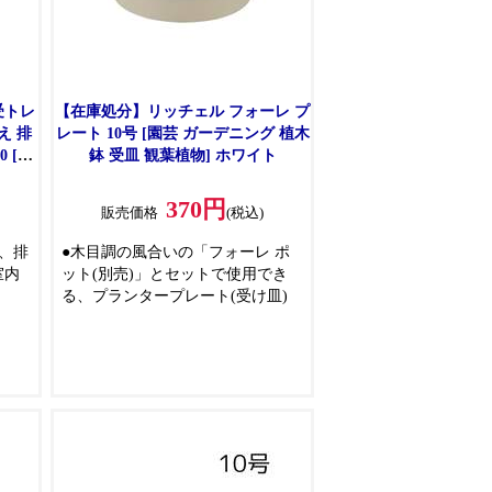
受トレ
【在庫処分】リッチェル フォーレ プ
え 排
レート 10号 [園芸 ガーデニング 植木
 [お
鉢 受皿 観葉植物] ホワイト
370円
)
販売価格
(税込)
、排
●木目調の風合いの「フォーレ ポ
室内
ット(別売)」とセットで使用でき
る、プランタープレート(受け皿)
流
レー
ます
の根
型の
掃除