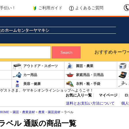
ご利用ガイド
よくあるご質問
手伝い！
おすすめキーワ
Search
アウトドア・スポーツ
園芸・農業
カー用品
家庭用品・日用品
美容・健康
衣料・靴・手袋
ゲストさま、ヤマキシオンラインショップへようこそ！
お気に入り一覧
マイページ
ロ
送料とお支払い方法について
個人
HOME
>
園芸・農業資材
>
農業・園芸資材
> ラベル
ラベル 通販の商品一覧