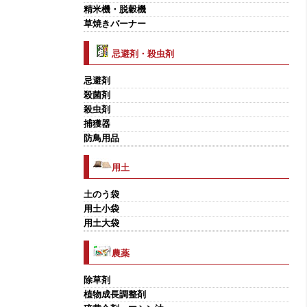
精米機・脱穀機
草焼きバーナー
忌避剤・殺虫剤
忌避剤
殺菌剤
殺虫剤
捕獲器
防鳥用品
用土
土のう袋
用土小袋
用土大袋
農薬
除草剤
植物成長調整剤