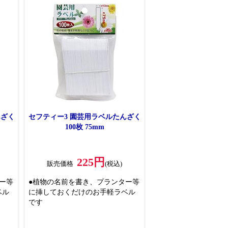
んざく
セフティー3 園芸用ラベルたんざく
100枚 75mm
225円
販売価格
(税込)
ー等
●植物の名前を書き、プランター等
ベル
に挿しておくだけのお手軽ラベル
です