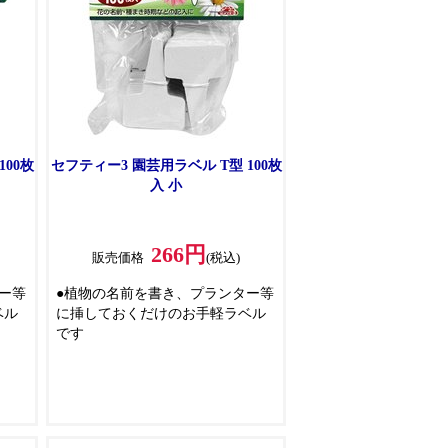
100枚
セフティー3 園芸用ラベル T型 100枚
入 小
266円
販売価格
(税込)
ー等
●植物の名前を書き、プランター等
ベル
に挿しておくだけのお手軽ラベル
です