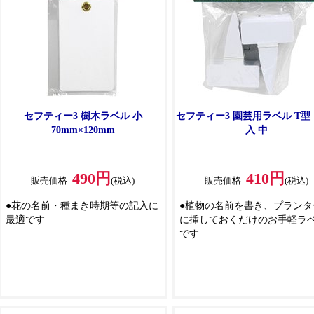
セフティー3 樹木ラベル 小
セフティー3 園芸用ラベル T型 
70mm×120mm
入 中
490円
410円
販売価格
(税込)
販売価格
(税込)
●花の名前・種まき時期等の記入に
●植物の名前を書き、プランタ
最適です
に挿しておくだけのお手軽ラ
です