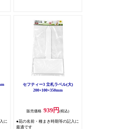
mm
セフティー3 立札ラベル(大)
200×100×350mm
939円
販売価格
(税込)
入に
●花の名前・種まき時期等の記入に
最適です