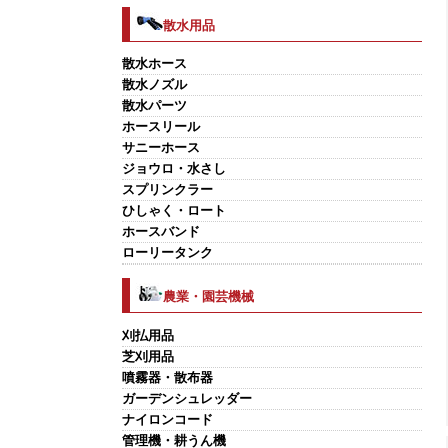
散水用品
散水ホース
散水ノズル
散水パーツ
ホースリール
サニーホース
ジョウロ・水さし
スプリンクラー
ひしゃく・ロート
ホースバンド
ローリータンク
農業・園芸機械
刈払用品
芝刈用品
噴霧器・散布器
ガーデンシュレッダー
ナイロンコード
管理機・耕うん機