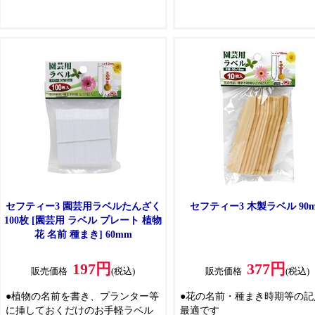
セフティー3 園芸用ラベルたんざく
セフティー3 木製ラベル 90
100枚 [園芸用 ラベル プレート 植物
花 名前 種まき] 60mm
197円
377円
販売価格
(税込)
販売価格
(税込)
●植物の名前を書き、プランター等
●花の名前・種まき時期等の記
に挿しておくだけのお手軽ラベル
最適です