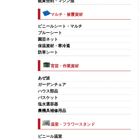
硫黄合剤・マシン油
マルチ・被覆資材
ビニールシート・マルチ
ブルーシート
園芸ネット
保温資材・寒冷遮
防草シート
育苗・作業資材
あぜ波
ガーデンチェア
ハウス部品
バスケット
塩水選容器
農機具補修用品
温室・フラワースタンド
ビニール温室