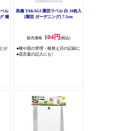
ラベル
高儀 TAKAGI 園芸ラベル 白 10枚入
ング 種
[園芸 ガーデニング] 7.5cm
104円
販売価格
(税込)
とが
●種や苗の管理・植替え日の記録に
●花言葉の記入にも!