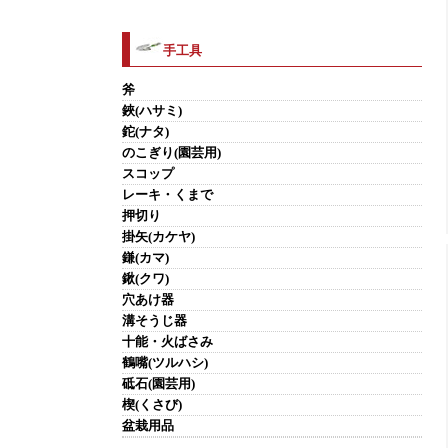
手工具
斧
鋏(ハサミ)
鉈(ナタ)
のこぎり(園芸用)
スコップ
レーキ・くまで
押切り
掛矢(カケヤ)
鎌(カマ)
鍬(クワ)
穴あけ器
溝そうじ器
十能・火ばさみ
鶴嘴(ツルハシ)
砥石(園芸用)
楔(くさび)
盆栽用品