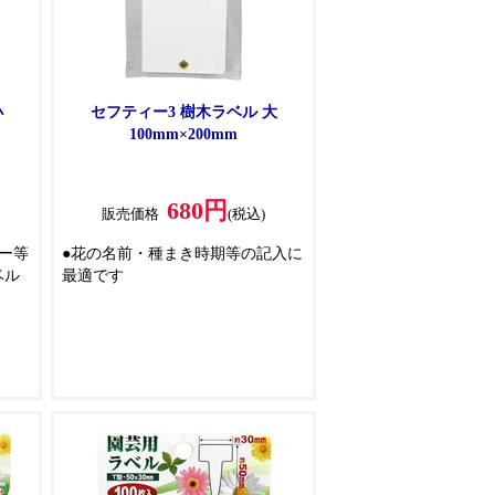
小
セフティー3 樹木ラベル 大
100mm×200mm
680円
販売価格
(税込)
ー等
●花の名前・種まき時期等の記入に
ベル
最適です