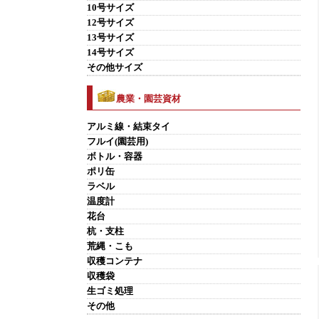
10号サイズ
12号サイズ
13号サイズ
14号サイズ
その他サイズ
農業・園芸資材
アルミ線・結束タイ
フルイ(園芸用)
ボトル・容器
ポリ缶
ラベル
温度計
花台
杭・支柱
荒縄・こも
収穫コンテナ
収穫袋
生ゴミ処理
その他