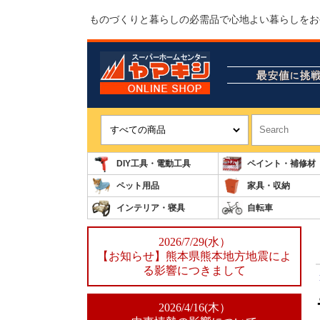
ものづくりと暮らしの必需品で心地よい暮らしをお
DIY工具・電動工具
ペイント・補修材
ペット用品
家具・収納
インテリア・寝具
自転車
2026/7/29(水）
【お知らせ】熊本県熊本地方地震によ
る影響につきまして
2026/4/16(木）