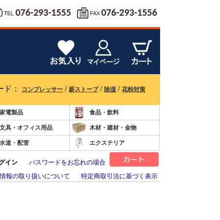
ード：
/
/
/
コンプレッサー
薪ストーブ
除湿
花粉対策
家電製品
食品・飲料
文具・オフィス用品
木材・建材・金物
水道・配管
エクステリア
グイン
パスワードをお忘れの場合
情報の取り扱いについて
特定商取引法に基づく表示