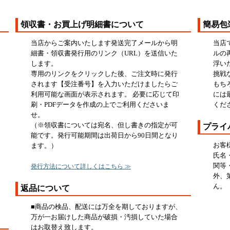
領収書・お買上げ明細書について
簡易包
当店からご案内いたします発送完了メールから明
当店
細書・領収書発行用のリンク（URL）を送信いた
ルの
します。
浮い
専用のリンクをクリックした後、ご注文時に発行
挑戦
されます【受注番号】を入力いただけましたらご
もち
利用可能な画面が表示されます。 必要に応じて印
には
刷・PDFデータを作成の上でご利用くださいま
くだ
せ。
（※領収書については宛名、但し書きの指定が可
プライ
能です。発行可能期間は出荷日から90日間となり
お客
ます。）
氏名
関等
発行方法について詳しくはこちら ≫
外、
ん。
返品について
■商品の検品、配送には万全を期しておりますが、
万が一お届けした商品が破損・汚損していた場合
はお取替え致します。