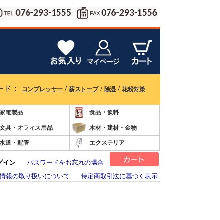
ード：
/
/
/
コンプレッサー
薪ストーブ
除湿
花粉対策
家電製品
食品・飲料
文具・オフィス用品
木材・建材・金物
水道・配管
エクステリア
グイン
パスワードをお忘れの場合
情報の取り扱いについて
特定商取引法に基づく表示