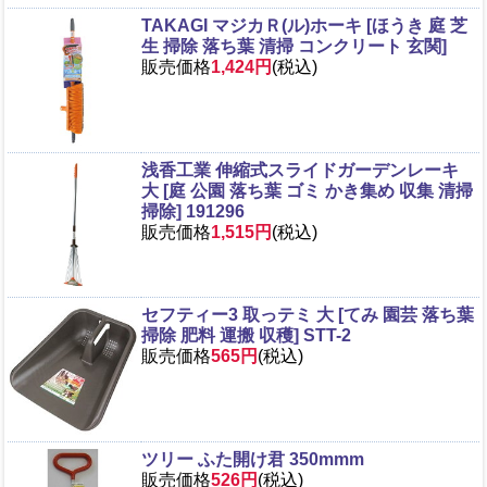
TAKAGI マジカＲ(ル)ホーキ [ほうき 庭 芝
生 掃除 落ち葉 清掃 コンクリート 玄関]
販売価格
1,424円
(税込)
浅香工業 伸縮式スライドガーデンレーキ
大 [庭 公園 落ち葉 ゴミ かき集め 収集 清掃
掃除] 191296
販売価格
1,515円
(税込)
セフティー3 取っテミ 大 [てみ 園芸 落ち葉
掃除 肥料 運搬 収穫] STT-2
販売価格
565円
(税込)
ツリー ふた開け君 350mmm
販売価格
526円
(税込)