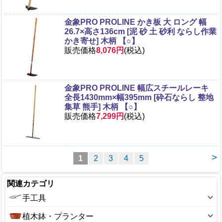
金象PRO PROLINE かき板 大 ロング 幅
26.7×高さ136cm [泥 砂 土 砂利 ならし作業
かき寄せ] 木柄 【○】
販売価格
8,076円
(税込)
金象PRO PROLINE 幅広スチールレーキ
全長1430mm×幅395mm [砕石ならし 整地
集草 熊手] 木柄 【○】
販売価格
7,299円
(税込)
>
1
2
3
4
5
関連カテゴリ
手工具
斧
植木鉢・プランター