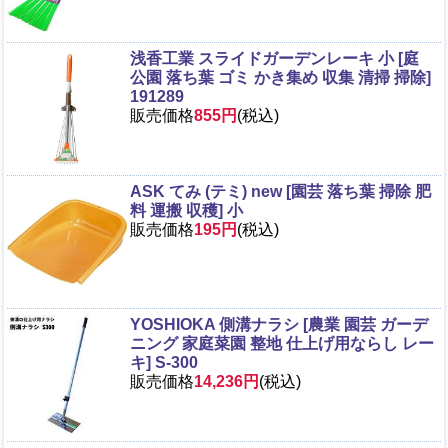
浅香工業 スライドガーデンレーキ 小 [庭
公園 落ち葉 ゴミ かき集め 収集 清掃 掃除]
191289
販売価格
855円
(税込)
ASK てみ (テミ) new [園芸 落ち葉 掃除 肥
料 運搬 収穫] 小
販売価格
195円
(税込)
YOSHIOKA 側溝ナラシ [農業 園芸 ガーデ
ニング 家庭菜園 整地 仕上げ用ならし レー
キ] S-300
販売価格
14,236円
(税込)