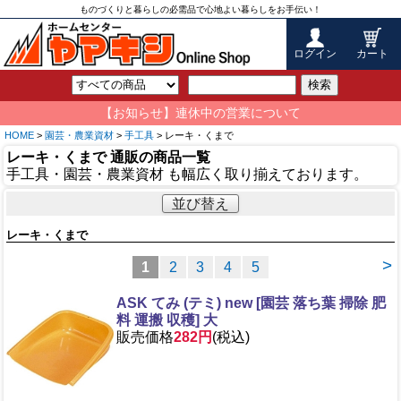
ものづくりと暮らしの必需品で心地よい暮らしをお手伝い！
ログイン
カート
検索
【お知らせ】連休中の営業について
HOME
>
園芸・農業資材
>
手工具
> レーキ・くまで
レーキ・くまで 通販の商品一覧
手工具・園芸・農業資材 も幅広く取り揃えております。
並び替え
レーキ・くまで
>
1
2
3
4
5
ASK てみ (テミ) new [園芸 落ち葉 掃除 肥
料 運搬 収穫] 大
販売価格
282円
(税込)