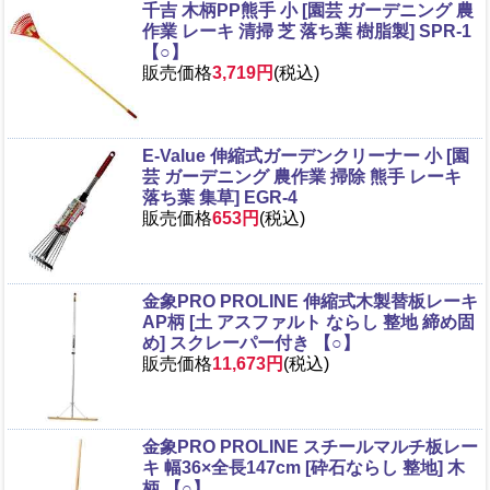
千吉 木柄PP熊手 小 [園芸 ガーデニング 農
作業 レーキ 清掃 芝 落ち葉 樹脂製] SPR-1
【○】
販売価格
3,719円
(税込)
E-Value 伸縮式ガーデンクリーナー 小 [園
芸 ガーデニング 農作業 掃除 熊手 レーキ
落ち葉 集草] EGR-4
販売価格
653円
(税込)
金象PRO PROLINE 伸縮式木製替板レーキ
AP柄 [土 アスファルト ならし 整地 締め固
め] スクレーパー付き 【○】
販売価格
11,673円
(税込)
金象PRO PROLINE スチールマルチ板レー
キ 幅36×全長147cm [砕石ならし 整地] 木
柄 【○】