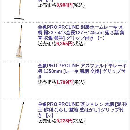
販売価格
8,904円
(税込)
金象PRO PROLINE 別製ホームレーキ 木
柄 幅23～41×全長127～145cm [落ち葉 集
草 収集 熊手] グリップ付き 【○】
販売価格
6,355円
(税込)
金象PRO PROLINE アスファルト平レーキ
柄 1350mm [レーキ 替柄 交換] グリップ付
き
販売価格
1,709円
(税込)
金象PRO PROLINE 芝ジョレン 木柄 [泥 砂
土 砂利 ならし 整地 芝はがし] グリップ付
き 【○】
販売価格
9,228円
(税込)