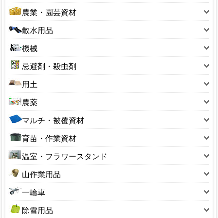
鋏(ハサミ)
10～19型
農業・園芸資材
鉈(ナタ)
20～29型
アルミ線・結束タイ
散水用品
のこぎり(園芸用)
30～39型
フルイ(園芸用)
散水ホース
スコップ
機械
40～49型
ボトル・容器
散水ノズル
レーキ・くまで
刈払用品
50～59型
忌避剤・殺虫剤
ポリ缶
散水パーツ
押切り
芝刈用品
60～69型
忌避剤
ラベル
用土
ホースリール
掛矢(カケヤ)
噴霧器・散布器
100～190型
殺菌剤
温度計
土のう袋
サニーホース
鎌(カマ)
農薬
ガーデンシュレッダー
200～290型
殺虫剤
花台
用土小袋
ジョウロ・水さし
鍬(クワ)
除草剤
ナイロンコード
300～390型
マルチ・被覆資材
捕獲器
杭・支柱
用土大袋
スプリンクラー
穴あけ器
植物成長調整剤
管理機・耕うん機
400～490型
ビニールシート・マルチ
防鳥用品
荒縄・こも
育苗・作業資材
ひしゃく・ロート
溝そうじ器
硫黄合剤・マシン油
精米機・脱穀機
550型サイズ
ブルーシート
収穫コンテナ
あぜ波
ホースバンド
十能・火ばさみ
温室・フラワースタンド
草焼きバーナー
650型サイズ
園芸ネット
収穫袋
ガーデンチェア
ローリータンク
鶴嘴(ツルハシ)
ビニール温室
3号サイズ
山作業用品
保温資材・寒冷遮
生ゴミ処理
ハウス部品
砥石(園芸用)
アルミ温室
4号サイズ
熊よけ鈴
防草シート
その他
一輪車
バスケット
楔(くさび)
フラワースタンド
5号サイズ
山菜かご
一輪車
塩水選容器
盆栽用品
除雪用品
6号サイズ
背負子（しょいこ）