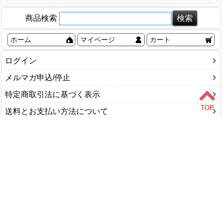
農機具補修用品
除雪スコップ
7号サイズ
商品検索
融雪ホース
8号サイズ
雪かき・雪はね
9号サイズ
ホーム
マイページ
カート
除雪ダンプ
10号サイズ
ログイン
かんじき・スパイク
12号サイズ
融雪剤・凍結剤
メルマガ申込/停止
13号サイズ
ソリ
14号サイズ
特定商取引法に基づく表示
その他サイズ
送料とお支払い方法について
個人情報の取扱いについて
ショップカテゴリ
DIY・工具
家庭用品
園芸・農業
塗料・補修剤
文具・事務用品
木材・金物