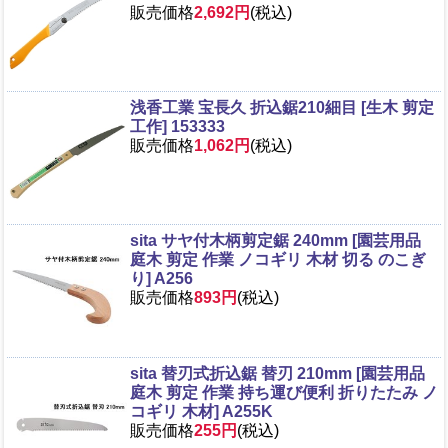
販売価格
2,692円
(税込)
浅香工業 宝長久 折込鋸210細目 [生木 剪定
工作] 153333
販売価格
1,062円
(税込)
sita サヤ付木柄剪定鋸 240mm [園芸用品
庭木 剪定 作業 ノコギリ 木材 切る のこぎ
り] A256
販売価格
893円
(税込)
sita 替刃式折込鋸 替刃 210mm [園芸用品
庭木 剪定 作業 持ち運び便利 折りたたみ ノ
コギリ 木材] A255K
販売価格
255円
(税込)