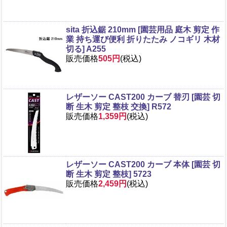
sita 折込鋸 210mm [園芸用品 庭木 剪定 作
業 持ち運び便利 折りたたみ ノコギリ 木材
切る] A255
販売価格
505円
(税込)
レザーソー CAST200 カーブ 替刃 [園芸 切
断 生木 剪定 整枝 交換] R572
販売価格
1,359円
(税込)
レザーソー CAST200 カーブ 本体 [園芸 切
断 生木 剪定 整枝] 5723
販売価格
2,459円
(税込)