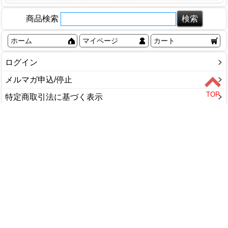
農機具補修用品
除雪スコップ
7号サイズ
商品検索
融雪ホース
8号サイズ
雪かき・雪はね
9号サイズ
ホーム
マイページ
カート
除雪ダンプ
10号サイズ
ログイン
かんじき・スパイク
12号サイズ
融雪剤・凍結剤
メルマガ申込/停止
13号サイズ
ソリ
14号サイズ
特定商取引法に基づく表示
その他サイズ
送料とお支払い方法について
個人情報の取扱いについて
ショップカテゴリ
DIY・工具
家庭用品
園芸・農業
塗料・補修剤
文具・事務用品
木材・金物