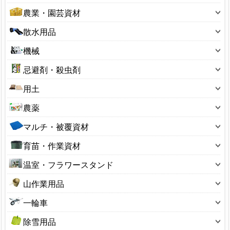
鋏(ハサミ)
10～19型
農業・園芸資材
鉈(ナタ)
20～29型
アルミ線・結束タイ
散水用品
のこぎり(園芸用)
30～39型
フルイ(園芸用)
散水ホース
スコップ
機械
40～49型
ボトル・容器
散水ノズル
レーキ・くまで
刈払用品
50～59型
忌避剤・殺虫剤
ポリ缶
散水パーツ
押切り
芝刈用品
60～69型
忌避剤
ラベル
用土
ホースリール
掛矢(カケヤ)
噴霧器・散布器
100～190型
殺菌剤
温度計
土のう袋
サニーホース
鎌(カマ)
農薬
ガーデンシュレッダー
200～290型
殺虫剤
花台
用土小袋
ジョウロ・水さし
鍬(クワ)
除草剤
ナイロンコード
300～390型
マルチ・被覆資材
捕獲器
杭・支柱
用土大袋
スプリンクラー
穴あけ器
植物成長調整剤
管理機・耕うん機
400～490型
ビニールシート・マルチ
防鳥用品
荒縄・こも
育苗・作業資材
ひしゃく・ロート
溝そうじ器
硫黄合剤・マシン油
精米機・脱穀機
550型サイズ
ブルーシート
収穫コンテナ
あぜ波
ホースバンド
十能・火ばさみ
温室・フラワースタンド
草焼きバーナー
650型サイズ
園芸ネット
収穫袋
ガーデンチェア
ローリータンク
鶴嘴(ツルハシ)
ビニール温室
3号サイズ
山作業用品
保温資材・寒冷遮
生ゴミ処理
ハウス部品
砥石(園芸用)
アルミ温室
4号サイズ
熊よけ鈴
防草シート
その他
一輪車
バスケット
楔(くさび)
フラワースタンド
5号サイズ
山菜かご
一輪車
塩水選容器
盆栽用品
除雪用品
6号サイズ
背負子（しょいこ）