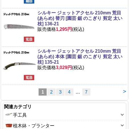
シルキー ジェットアクセル 210mm 荒目
(あらめ) 替刃 [園芸 鋸 のこぎり 剪定 太い
枝] 136-21
販売価格
1,295円
(税込)
シルキー ジェットアクセル 210mm 荒目
(あらめ) 本体 [園芸 鋸 のこぎり 剪定 太い
枝] 135-21
販売価格
3,029円
(税込)
>
1
2
3
4
…
7
関連カテゴリ
手工具
斧
植木鉢・プランター