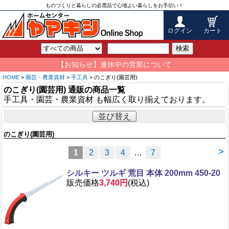
ものづくりと暮らしの必需品で心地よい暮らしをお手伝い！
ログイン
カート
検索
【お知らせ】連休中の営業について
HOME
>
園芸・農業資材
>
手工具
> のこぎり(園芸用)
のこぎり(園芸用) 通販の商品一覧
手工具・園芸・農業資材 も幅広く取り揃えております。
並び替え
のこぎり(園芸用)
>
1
2
3
4
…
7
シルキー ツルギ 荒目 本体 200mm 450-20
販売価格
3,740円
(税込)