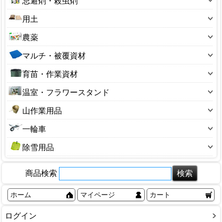
忌避剤・殺虫剤
ポリ缶
散水パーツ
押切り
芝刈用品
60～69型
忌避剤
ラベル
用土
ホースリール
掛矢(カケヤ)
噴霧器・散布器
100～190型
殺菌剤
温度計
土のう袋
サニーホース
鎌(カマ)
農薬
ガーデンシュレッダー
200～290型
殺虫剤
花台
用土小袋
ジョウロ・水さし
鍬(クワ)
除草剤
ナイロンコード
300～390型
マルチ・被覆資材
捕獲器
杭・支柱
用土大袋
スプリンクラー
穴あけ器
植物成長調整剤
管理機・耕うん機
400～490型
ビニールシート・マルチ
防鳥用品
荒縄・こも
育苗・作業資材
ひしゃく・ロート
溝そうじ器
硫黄合剤・マシン油
精米機・脱穀機
550型サイズ
ブルーシート
収穫コンテナ
あぜ波
ホースバンド
十能・火ばさみ
温室・フラワースタンド
草焼きバーナー
650型サイズ
園芸ネット
収穫袋
ガーデンチェア
ローリータンク
鶴嘴(ツルハシ)
ビニール温室
3号サイズ
山作業用品
保温資材・寒冷遮
生ゴミ処理
ハウス部品
砥石(園芸用)
アルミ温室
4号サイズ
熊よけ鈴
防草シート
その他
一輪車
バスケット
楔(くさび)
フラワースタンド
5号サイズ
山菜かご
一輪車
塩水選容器
盆栽用品
除雪用品
6号サイズ
背負子（しょいこ）
農機具補修用品
除雪スコップ
7号サイズ
商品検索
融雪ホース
8号サイズ
雪かき・雪はね
9号サイズ
ホーム
マイページ
カート
除雪ダンプ
10号サイズ
ログイン
かんじき・スパイク
12号サイズ