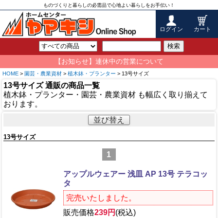
ものづくりと暮らしの必需品で心地よい暮らしをお手伝い！
ログイン
カート
検索
【お知らせ】連休中の営業について
HOME
>
園芸・農業資材
>
植木鉢・プランター
> 13号サイズ
13号サイズ 通販の商品一覧
植木鉢・プランター・園芸・農業資材 も幅広く取り揃えて
おります。
並び替え
13号サイズ
1
アップルウェアー 浅皿 AP 13号 テラコッ
タ
完売いたしました。
販売価格
239円
(税込)