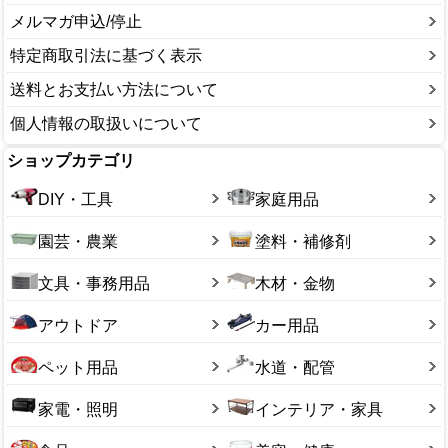
融雪剤・凍結剤
メルマガ申込/停止
13号サイズ
ソリ
14号サイズ
特定商取引法に基づく表示
その他サイズ
送料とお支払い方法について
個人情報の取扱いについて
ショップカテゴリ
DIY・工具
家庭用品
園芸・農業
塗料・補修剤
文具・事務用品
木材・金物
アウトドア
カー用品
ペット用品
水道・配管
家電・照明
インテリア・家具