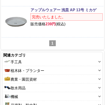
アップルウェアー 浅皿 AP 13号 ミカゲ
完売いたしました。
販売価格
239円
(税込)
1
関連カテゴリ
手工具
斧
植木鉢・プランター
鋏(ハサミ)
10～19型
農業・園芸資材
鉈(ナタ)
20～29型
アルミ線・結束タイ
散水用品
のこぎり(園芸用)
30～39型
フルイ(園芸用)
散水ホース
スコップ
機械
40～49型
ボトル・容器
散水ノズル
レーキ・くまで
刈払用品
50～59型