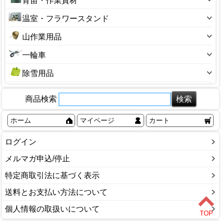
育苗・作業資材
ひしゃく・ロート
溝そうじ器
硫黄合剤・マシン油
精米機・脱穀機
550型サイズ
ブルーシート
収穫コンテナ
あぜ波
ホースバンド
十能・火ばさみ
温室・フラワースタンド
草焼きバーナー
650型サイズ
園芸ネット
収穫袋
ガーデンチェア
ローリータンク
鶴嘴(ツルハシ)
ビニール温室
3号サイズ
山作業用品
保温資材・寒冷遮
生ゴミ処理
ハウス部品
砥石(園芸用)
アルミ温室
4号サイズ
熊よけ鈴
防草シート
その他
一輪車
バスケット
楔(くさび)
フラワースタンド
5号サイズ
山菜かご
一輪車
塩水選容器
盆栽用品
除雪用品
6号サイズ
背負子（しょいこ）
農機具補修用品
除雪スコップ
7号サイズ
商品検索
融雪ホース
8号サイズ
雪かき・雪はね
9号サイズ
ホーム
マイページ
カート
除雪ダンプ
10号サイズ
ログイン
かんじき・スパイク
12号サイズ
融雪剤・凍結剤
メルマガ申込/停止
13号サイズ
ソリ
14号サイズ
特定商取引法に基づく表示
その他サイズ
送料とお支払い方法について
個人情報の取扱いについて