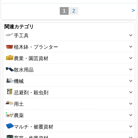
>
1
2
関連カテゴリ
手工具
斧
植木鉢・プランター
鋏(ハサミ)
10～19型
農業・園芸資材
鉈(ナタ)
20～29型
アルミ線・結束タイ
散水用品
のこぎり(園芸用)
30～39型
フルイ(園芸用)
散水ホース
スコップ
機械
40～49型
ボトル・容器
散水ノズル
レーキ・くまで
刈払用品
50～59型
忌避剤・殺虫剤
ポリ缶
散水パーツ
押切り
芝刈用品
60～69型
忌避剤
ラベル
用土
ホースリール
掛矢(カケヤ)
噴霧器・散布器
100～190型
殺菌剤
温度計
土のう袋
サニーホース
鎌(カマ)
農薬
ガーデンシュレッダー
200～290型
殺虫剤
花台
用土小袋
ジョウロ・水さし
鍬(クワ)
除草剤
ナイロンコード
300～390型
マルチ・被覆資材
捕獲器
杭・支柱
用土大袋
スプリンクラー
穴あけ器
植物成長調整剤
管理機・耕うん機
400～490型
ビニールシート・マルチ
防鳥用品
荒縄・こも