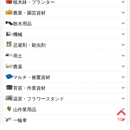
斧
植木鉢・プランター
鋏(ハサミ)
10～19型
農業・園芸資材
鉈(ナタ)
20～29型
アルミ線・結束タイ
散水用品
のこぎり(園芸用)
30～39型
フルイ(園芸用)
散水ホース
スコップ
機械
40～49型
ボトル・容器
散水ノズル
レーキ・くまで
刈払用品
50～59型
忌避剤・殺虫剤
ポリ缶
散水パーツ
押切り
芝刈用品
60～69型
忌避剤
ラベル
用土
ホースリール
掛矢(カケヤ)
噴霧器・散布器
100～190型
殺菌剤
温度計
土のう袋
サニーホース
鎌(カマ)
農薬
ガーデンシュレッダー
200～290型
殺虫剤
花台
用土小袋
ジョウロ・水さし
鍬(クワ)
除草剤
ナイロンコード
300～390型
マルチ・被覆資材
捕獲器
杭・支柱
用土大袋
スプリンクラー
穴あけ器
植物成長調整剤
管理機・耕うん機
400～490型
ビニールシート・マルチ
防鳥用品
荒縄・こも
育苗・作業資材
ひしゃく・ロート
溝そうじ器
硫黄合剤・マシン油
精米機・脱穀機
550型サイズ
ブルーシート
収穫コンテナ
あぜ波
ホースバンド
十能・火ばさみ
温室・フラワースタンド
草焼きバーナー
650型サイズ
園芸ネット
収穫袋
ガーデンチェア
ローリータンク
鶴嘴(ツルハシ)
ビニール温室
3号サイズ
山作業用品
保温資材・寒冷遮
生ゴミ処理
ハウス部品
砥石(園芸用)
アルミ温室
4号サイズ
熊よけ鈴
防草シート
その他
一輪車
バスケット
楔(くさび)
フラワースタンド
5号サイズ
山菜かご
一輪車
塩水選容器