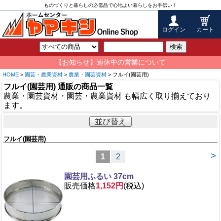
ものづくりと暮らしの必需品で心地よい暮らしをお手伝い！
ログイン
カート
検索
【お知らせ】連休中の営業について
HOME
>
園芸・農業資材
>
農業・園芸資材
> フルイ(園芸用)
フルイ(園芸用) 通販の商品一覧
農業・園芸資材・園芸・農業資材 も幅広く取り揃えており
ます。
並び替え
フルイ(園芸用)
>
1
2
園芸用ふるい 37cm
販売価格
1,152円
(税込)