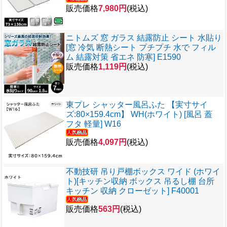
販売価格
7,980円
(税込)
ニトムズ 窓 ガラス 結露防止 シート 水貼り
[窓 冷気 断熱シート プチプチ 水で フィル
ム 結露対策 省エネ 防寒] E1590
販売価格
1,119円
(税込)
東プレ シャッター風呂ふた 【実寸サイ
ズ:80×159.4cm】 WH(ホワイト) [風呂 蓋
フタ 軽量] W16
販売価格
4,097円
(税込)
不動技研 吊り戸棚ボックス ワイド (ホワイ
ト)[キッチン収納 ボックス 吊るし棚 台所
キッチン 収納 クローゼット] F40001
販売価格
563円
(税込)