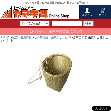
ものづくりと暮らしの必需品で心地よい暮らしをお手伝い！
ログイン
カート
検索
【お知らせ】連休中の営業について
HOME
>
園芸・農業資材
>
山作業用品
>
山菜かご
> 越田弥吉商店 竹製 山菜かご 腰かご
ひも付 小