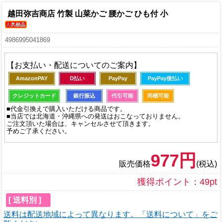
越田弥吉商店 竹製 山菜かご 腰かご ひも付 小
4986995041869
【お支払い・配送についてのご案内】
AmazonPAY
D払い
PayPay
PayPay後払い
クレジットカード
銀行振込
代引可能
同梱可能
■代金引換えで購入いただける商品です。
■当店では北海道・沖縄県への発送はおこなっておりません。
ご注文頂いた場合は、キャンセルさせて頂きます。
予めご了承ください。
977円
販売価格
(税込)
獲得ポイント：49pt
[ 送料別 ]
送料は配送地域によって異なります。「送料について」をご