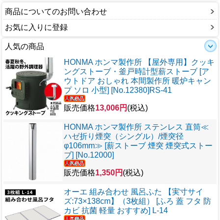
商品についてのお問い合わせ
お気に入りに登録
人気の商品
HONMA ホンマ製作所 【屋外専用】クッキ
ングストーブ・釜戸時計型薪ストーブ [ア
ウトドア おしゃれ 本間製作所 暖炉キャン
プ ソロ 小型] [No.12380]RS-41
販売価格
13,006円
(税込)
HONMA ホンマ製作所 ステンレス 直筒≪
ハゼ折り煙突（シングル）/煙突径
φ106mm≫ [薪ストーブ 煙突 煙突式ストー
ブ] [No.12000]
販売価格
1,350円
(税込)
オーエ 組み合わせ 風呂ふた 【実寸サイ
ズ:73×138cm】（3枚組） [ふろ 蓋 フタ 防
カビ 抗菌 軽量 おすすめ] L-14