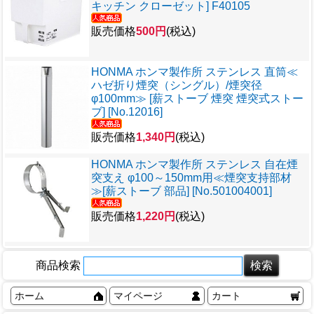
キッチン クローゼット] F40105
販売価格
500円
(税込)
HONMA ホンマ製作所 ステンレス 直筒≪
ハゼ折り煙突（シングル）/煙突径
φ100mm≫ [薪ストーブ 煙突 煙突式ストー
ブ] [No.12016]
販売価格
1,340円
(税込)
HONMA ホンマ製作所 ステンレス 自在煙
突支え φ100～150mm用≪煙突支持部材
≫[薪ストーブ 部品] [No.501004001]
販売価格
1,220円
(税込)
商品検索
ホーム
マイページ
カート