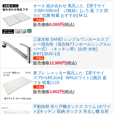
オーエ 組み合わせ 風呂ふた 【実寸サイ
ズ:68×108cm】（2枚組）[ふろ 蓋 フタ 防
カビ 抗菌 軽量 おすすめ] M-11
販売価格
6,000円
(税込)
三栄水栓 SANEI シングルワンホールスプ
レー混合栓《混合栓/ワンホールシングルレ
バー式》（キッチン用）[台所 水栓]
[K87120JV-13]
販売価格
12,980円
(税込)
東プレ シャッター風呂ふた 【実寸サイ
ズ:75×149.2cm】 WH(ホワイト) [風呂 蓋
フタ 軽量] L15
販売価格
3,662円
(税込)
不動技研 吊り戸棚ボックス スリム (ホワイ
ト)[キッチン 収納 ボックス 吊るし棚 台所