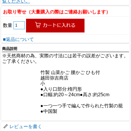
覧ください。
お取り寄せ（大量購入の際はご連絡お願いします）
数量
■返品について
商品説明
※天然商材の為、実際の寸法には若干の誤差がございます。
ご了承ください。
商品情報
商品名
竹製 山菜かご 腰かご ひも付
メーカー
越田弥吉商店
規格/品番
小
●入り口部分:楕円形
サイズ
●口幅:約20～24cm●高さ:約25cm
重量/容量
おすすめ
●一つ一つ手で編んで作られた竹製の籠
仕様
●中国製
梱包サイズ
レビューを書く