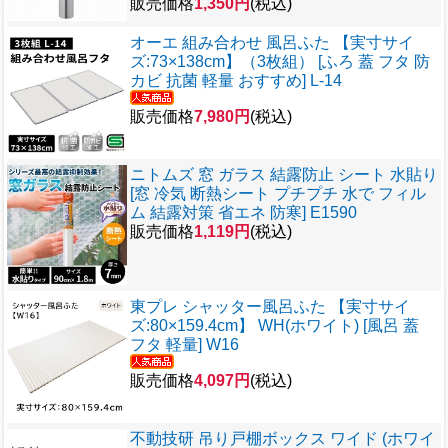
販売価格
1,350円
(税込)
オーエ 組み合わせ 風呂ふた 【実寸サイ
ズ:73×138cm】（3枚組） [ふろ 蓋 フタ 防
カビ 抗菌 軽量 おすすめ] L-14
販売価格
7,980円
(税込)
ニトムズ 窓 ガラス 結露防止 シート 水貼り
[窓 冷気 断熱シート プチプチ 水で フィル
ム 結露対策 省エネ 防寒] E1590
販売価格
1,119円
(税込)
東プレ シャッター風呂ふた 【実寸サイ
ズ:80×159.4cm】 WH(ホワイト) [風呂 蓋
フタ 軽量] W16
販売価格
4,097円
(税込)
不動技研 吊り戸棚ボックス ワイド (ホワイ