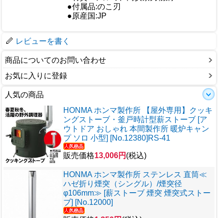
●付属品:のこ刃
●原産国:JP
梱包サイズ
レビューを書く
商品についてのお問い合わせ
お気に入りに登録
人気の商品
HONMA ホンマ製作所 【屋外専用】クッキ
ングストーブ・釜戸時計型薪ストーブ [ア
ウトドア おしゃれ 本間製作所 暖炉キャン
プ ソロ 小型] [No.12380]RS-41
販売価格
13,006円
(税込)
HONMA ホンマ製作所 ステンレス 直筒≪
ハゼ折り煙突（シングル）/煙突径
φ106mm≫ [薪ストーブ 煙突 煙突式ストー
ブ] [No.12000]