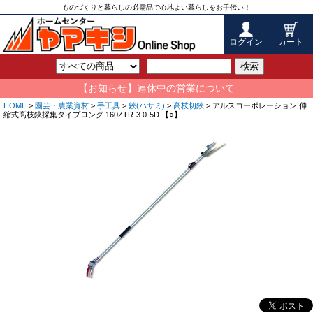
ものづくりと暮らしの必需品で心地よい暮らしをお手伝い！
ログイン
カート
検索
【お知らせ】連休中の営業について
HOME
>
園芸・農業資材
>
手工具
>
鋏(ハサミ)
>
高枝切鋏
> アルスコーポレーション 伸
縮式高枝鋏採集タイプロング 160ZTR-3.0-5D 【○】