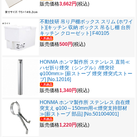
販売価格
3,662円
(税込)
不動技研 吊り戸棚ボックス スリム (ホワイ
ト)[キッチン 収納 ボックス 吊るし棚 台所
キッチン クローゼット] F40105
販売価格
500円
(税込)
HONMA ホンマ製作所 ステンレス 直筒≪
ハゼ折り煙突（シングル）/煙突径
φ100mm≫ [薪ストーブ 煙突 煙突式ストー
ブ] [No.12016]
販売価格
1,340円
(税込)
HONMA ホンマ製作所 ステンレス 自在煙
突支え φ100～150mm用≪煙突支持部材
≫[薪ストーブ 部品] [No.501004001]
販売価格
1,220円
(税込)