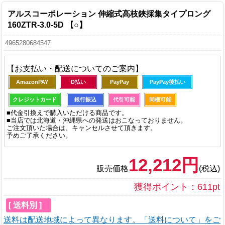
アルスコーポレーション 伸縮式高枝鋏採集タイプロング
160ZTR-3.0-5D 【○】
4965280684547
【お支払い・配送についてのご案内】
AmazonPAY
D払い
PayPay
PayPay後払い
クレジットカード
銀行振込
代引可能
同梱可能
■代金引換えで購入いただける商品です。
■当店では北海道・沖縄県への発送はおこなっておりません。
ご注文頂いた場合は、キャンセルさせて頂きます。
予めご了承ください。
12,212円
販売価格
(税込)
獲得ポイント：611pt
[ 送料別 ]
送料は配送地域によって異なります。「送料について」をご