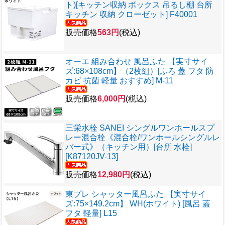
ト)[キッチン収納 ボックス 吊るし棚 台所
キッチン 収納 クローゼット] F40001
販売価格
563円
(税込)
オーエ 組み合わせ 風呂ふた 【実寸サイ
ズ:68×108cm】（2枚組）[ふろ 蓋 フタ 防
カビ 抗菌 軽量 おすすめ] M-11
販売価格
6,000円
(税込)
三栄水栓 SANEI シングルワンホールスプ
レー混合栓《混合栓/ワンホールシングルレ
バー式》（キッチン用）[台所 水栓]
[K87120JV-13]
販売価格
12,980円
(税込)
東プレ シャッター風呂ふた 【実寸サイ
ズ:75×149.2cm】 WH(ホワイト) [風呂 蓋
フタ 軽量] L15