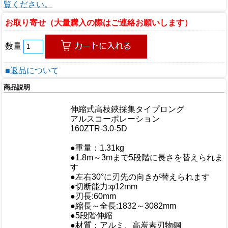
覧ください。
お取り寄せ（大量購入の際はご連絡お願いします）
数量
■返品について
商品説明
商品情報
商品名
伸縮式高枝鋏採集タイプロング
メーカー
アルスコーポレーション
規格/品番
160ZTR-3.0-5D
サイズ
重量/容量
●重量：1.31kg
●1.8m～3mまで5段階に長さを替えられま
おすすめ
す
●左右30°に刃先の向きが替えられます
●切断能力:φ12mm
●刃長:60mm
●縮長～全長:1832～3082mm
仕様
●5段階伸縮
●材質：アルミ、高炭素刃物鋼