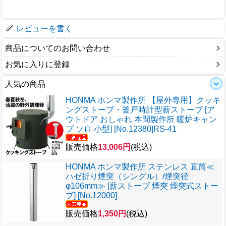
仕様
梱包サイズ
レビューを書く
商品についてのお問い合わせ
お気に入りに登録
人気の商品
HONMA ホンマ製作所 【屋外専用】クッキ
ングストーブ・釜戸時計型薪ストーブ [ア
ウトドア おしゃれ 本間製作所 暖炉キャン
プ ソロ 小型] [No.12380]RS-41
販売価格
13,006円
(税込)
HONMA ホンマ製作所 ステンレス 直筒≪
ハゼ折り煙突（シングル）/煙突径
φ106mm≫ [薪ストーブ 煙突 煙突式ストー
ブ] [No.12000]
販売価格
1,350円
(税込)