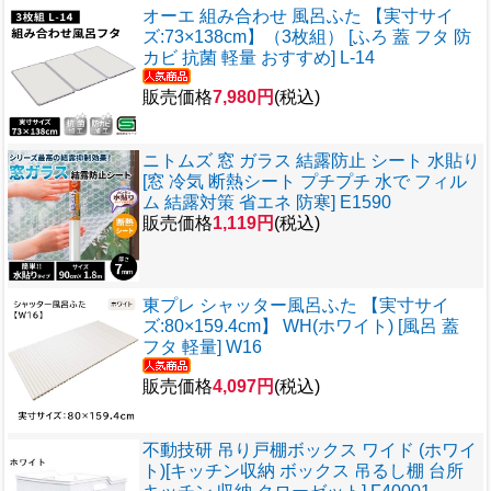
オーエ 組み合わせ 風呂ふた 【実寸サイ
ズ:73×138cm】（3枚組） [ふろ 蓋 フタ 防
カビ 抗菌 軽量 おすすめ] L-14
販売価格
7,980円
(税込)
ニトムズ 窓 ガラス 結露防止 シート 水貼り
[窓 冷気 断熱シート プチプチ 水で フィル
ム 結露対策 省エネ 防寒] E1590
販売価格
1,119円
(税込)
東プレ シャッター風呂ふた 【実寸サイ
ズ:80×159.4cm】 WH(ホワイト) [風呂 蓋
フタ 軽量] W16
販売価格
4,097円
(税込)
不動技研 吊り戸棚ボックス ワイド (ホワイ
ト)[キッチン収納 ボックス 吊るし棚 台所