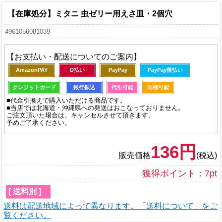
【在庫処分】ミタニ 虫ゼリー用えさ皿・2個穴
4961056081039
【お支払い・配送についてのご案内】
AmazonPAY
D払い
PayPay
PayPay後払い
クレジットカード
銀行振込
代引可能
同梱可能
■代金引換えで購入いただける商品です。
■当店では北海道・沖縄県への発送はおこなっておりません。
ご注文頂いた場合は、キャンセルさせて頂きます。
予めご了承ください。
136円
販売価格
(税込)
獲得ポイント：7pt
[ 送料別 ]
送料は配送地域によって異なります。「送料について」をご
覧ください。