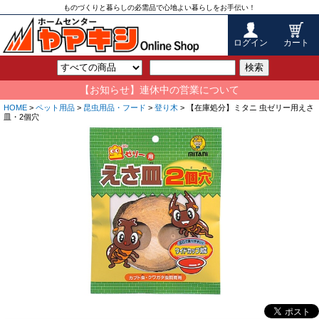
ものづくりと暮らしの必需品で心地よい暮らしをお手伝い！
ログイン
カート
検索
【お知らせ】連休中の営業について
HOME
>
ペット用品
>
昆虫用品・フード
>
登り木
> 【在庫処分】ミタニ 虫ゼリー用えさ
皿・2個穴