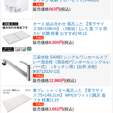
キッチン 収納 クローゼット] F40001
販売価格
563円
(税込)
オーエ 組み合わせ 風呂ふた 【実寸サイ
ズ:68×108cm】（2枚組）[ふろ 蓋 フタ 防
カビ 抗菌 軽量 おすすめ] M-11
販売価格
6,000円
(税込)
三栄水栓 SANEI シングルワンホールスプ
レー混合栓《混合栓/ワンホールシングルレ
バー式》（キッチン用）[台所 水栓]
[K87120JV-13]
販売価格
12,980円
(税込)
東プレ シャッター風呂ふた 【実寸サイ
ズ:75×149.2cm】 WH(ホワイト) [風呂 蓋
フタ 軽量] L15
販売価格
3,662円
(税込)