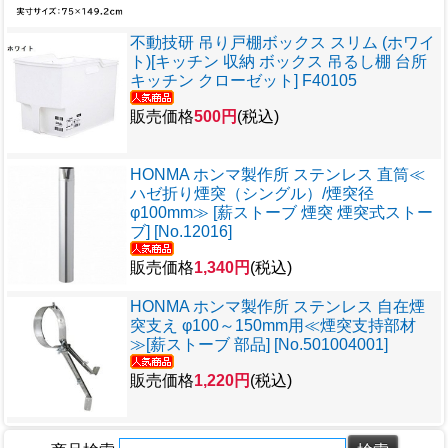
不動技研 吊り戸棚ボックス スリム (ホワイ
ト)[キッチン 収納 ボックス 吊るし棚 台所
キッチン クローゼット] F40105
販売価格
500円
(税込)
HONMA ホンマ製作所 ステンレス 直筒≪
ハゼ折り煙突（シングル）/煙突径
φ100mm≫ [薪ストーブ 煙突 煙突式ストー
ブ] [No.12016]
販売価格
1,340円
(税込)
HONMA ホンマ製作所 ステンレス 自在煙
突支え φ100～150mm用≪煙突支持部材
≫[薪ストーブ 部品] [No.501004001]
販売価格
1,220円
(税込)