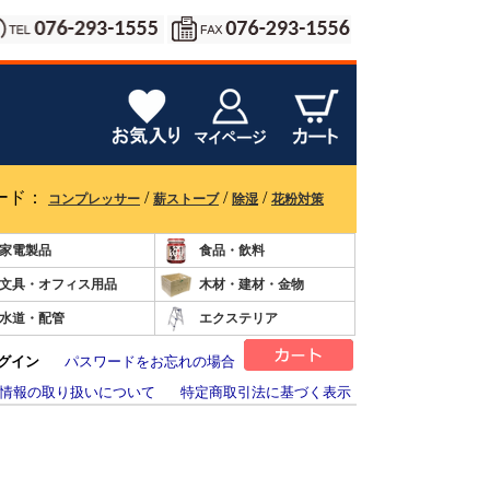
ード：
/
/
/
コンプレッサー
薪ストーブ
除湿
花粉対策
家電製品
食品・飲料
文具・オフィス用品
木材・建材・金物
水道・配管
エクステリア
グイン
パスワードをお忘れの場合
情報の取り扱いについて
特定商取引法に基づく表示