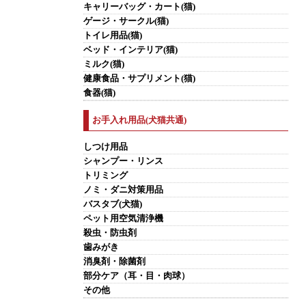
キャリーバッグ・カート(猫)
ゲージ・サークル(猫)
トイレ用品(猫)
ベッド・インテリア(猫)
ミルク(猫)
健康食品・サプリメント(猫)
食器(猫)
お手入れ用品(犬猫共通)
しつけ用品
シャンプー・リンス
トリミング
ノミ・ダニ対策用品
バスタブ(犬猫)
ペット用空気清浄機
殺虫・防虫剤
歯みがき
消臭剤・除菌剤
部分ケア（耳・目・肉球）
その他