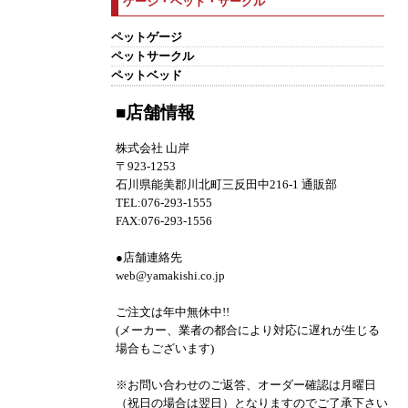
ゲージ・ベッド・サークル
ペットゲージ
ペットサークル
ペットベッド
■店舗情報
株式会社 山岸
〒923-1253
石川県能美郡川北町三反田中216-1 通販部
TEL:076-293-1555
FAX:076-293-1556
●店舗連絡先
web@yamakishi.co.jp
ご注文は年中無休中!!
(メーカー、業者の都合により対応に遅れが生じる
場合もございます)
※お問い合わせのご返答、オーダー確認は月曜日
（祝日の場合は翌日）となりますのでご了承下さい