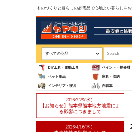
ものづくりと暮らしの必需品で心地よい暮らしをお
DIY工具・電動工具
ペイント・補修材
ペット用品
家具・収納
インテリア・寝具
自転車
2026/7/29(水）
【お知らせ】熊本県熊本地方地震によ
る影響につきまして
2026/4/16(木）