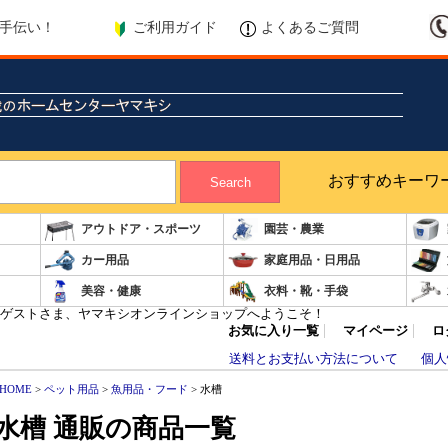
ご利用ガイド
よくあるご質問
手伝い！
おすすめキーワ
Search
アウトドア・スポーツ
園芸・農業
カー用品
家庭用品・日用品
美容・健康
衣料・靴・手袋
ゲストさま、ヤマキシオンラインショップへようこそ！
お気に入り一覧
マイページ
ロ
送料とお支払い方法について
個人
HOME
>
ペット用品
>
魚用品・フード
> 水槽
水槽 通販の商品一覧