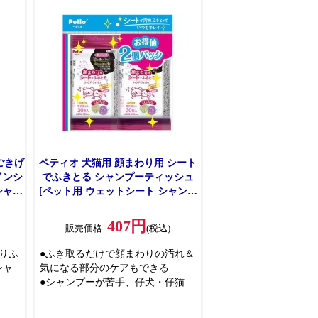
●泡で出るから液だれしにくく、顔
分
まわりも洗いやすい
●洗浄成分の100%が植物生まれ
●コラーゲン配合
●デリケートな子犬・子猫の皮ふ・
被毛のうるおいを残しながら洗え
る
●ふんわりなめらかな仕上がりです
●弱酸性・無着色・アルコール無添
加
●やさしいベビーせっけんの香り
(微香性)
ごきげ
ペティオ 犬猫用 顔まわり用 シート
インシ
でふきとる シャンプーティッシュ
シャン
[ペット用 ウェットシート シャンプ
ー ノンアルコール] 30枚2コパック
407円
販売価格
(税込)
りふ
●ふき取るだけで顔まわりの汚れ＆
シャ
気になる部分のケアもできる
●シャンプーが苦手、仔犬・仔猫、
ラな
シニア・介護、災害時に役立つ
●ペットにやさしい無香料・ノンア