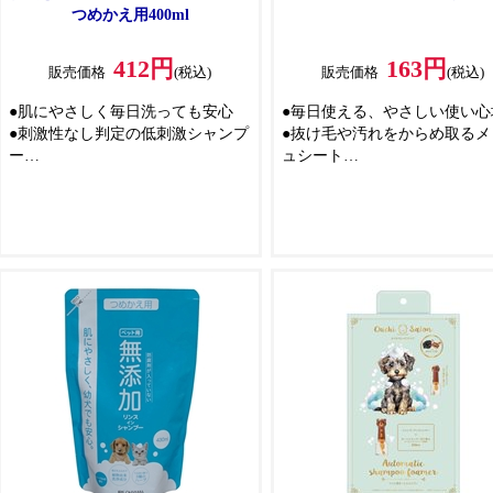
つめかえ用400ml
412円
163円
販売価格
(税込)
販売価格
(税込)
●肌にやさしく毎日洗っても安心
●毎日使える、やさしい使い心
●刺激性なし判定の低刺激シャンプ
●抜け毛や汚れをからめ取るメ
ー
ュシート
●洗浄成分の100％が植物生まれ
●プロピレングリコール、パラ
●泡立ちが豊かで泡切れもよく、デ
ン、アルコールすべて不使用
リケートな愛犬の皮ふ・被毛をい
●竹乾留エキス配合
たわりながら、汚れ・ニオイをし
●うるおい成分グリセロール
っかり洗い流し、ふんわりなめら
●無香料なのでニオイに敏感な
かに仕上げます
ゃんにも安心です
●うるおい成分アミノ酸配合
●ジメジメした梅雨時季や、寒
●やさしいマイルドフローラルの香
乾燥する冬の時季も、水を使
り(微香性)
拭き取るだけでシャンプーし
※モデル皮ふ刺激性試験結果(全て
うにスッキリ
のペットに刺激がないわけではあ
りません。)