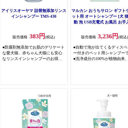
アイリスオーヤマ 詰替無添加リンス
マルカン おうちサロン ギフト
インシャンプー TMS-430
ット用 オートシャンプー [犬 猫
動 泡 USB充電式 お風呂 お手
DC-587
383円
3,236円
販売価格
(税込)
販売価格
(税込
●防腐剤無添加でお肌のデリケート
●自動で泡が出てくるディスペ
な愛犬猫、赤ちゃん犬猫にも安心
ー付きのペット用シャンプー
なリンスインシャンプーのお得な
●洗浄成分の100%が植物由来
詰め替え用です
を除く天然由来成分97%以上
●植物由来(ヤシ油)の洗浄成分がふ
用したオーガニックシャンプ
んわり泡立ち、優しく洗い上げま
す
す
●アミノ酸配合のシャンプーが
●3種のハーブエキス配合なので潤
トの被毛に潤いを与え、艶や
いを保ちます。マイルドなフロー
保ちます
ラルの香りです
●便利な詰め替え用もございます