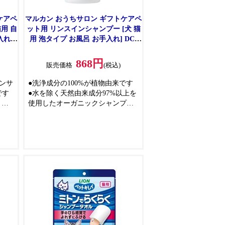
ケアペ
マルカン おうちサロン ギフトケアペ
用 自
ット用 リンスインシャンプー [犬 猫
入れ]
用 泡タイプ お風呂 お手入れ] DC-
591
868円
)
販売価格
(税込)
ンサ
●洗浄成分の100%が植物由来です
です
●水を除く天然由来成分97%以上を
、水
使用したオーガニックシャンプー
を使
です
ーで
●アミノ酸配合のきめ細かい泡が被
毛に潤いを与え、気になるニオイ
ペッ
を洗い流します
かに
●泡タイプなので顔周りも洗いやす
く、肌にやさしく時短ケア
●子犬・子猫のはじめてのシャンプ
ーにもおすすめです