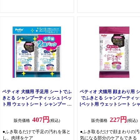
●泡で出るから液だれしにくく、顔
●洗浄成分は食品にも使える成
まわりも洗いやすい
100%
●洗浄成分の100%が植物生まれ
●ペットに安心設計
●コラーゲン配合
●デリケートな子犬・子猫の皮ふ・
被毛のうるおいを残しながら洗え
る
●ふんわりなめらかな仕上がりです
●弱酸性・無着色・アルコール無添
加
●やさしいベビーせっけんの香り
(微香性)
ペティオ 犬猫用 手足用 シートでふ
ペティオ 犬猫用 顔まわり用 
きとる シャンプーティッシュ [ペッ
でふきとる シャンプーティッ
ト用 ウェットシート シャンプー ノ
[ペット用 ウェットシート シ
ンアルコール] 30枚2コパック
ー ノンアルコール] 30枚
407円
227円
販売価格
(税込)
販売価格
(税込)
●ふき取るだけで手足の汚れを落と
●ふき取るだけで顔まわりの汚
し、肉球をケア
気になる部分のケアもできる