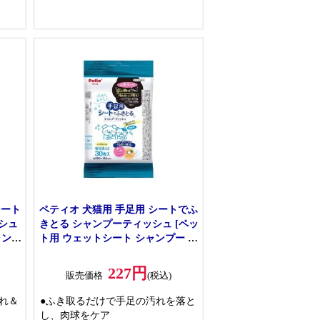
分
ルコール・パラベンフリー
●デリケート部分を守るうるおい成
分、桃の葉エキス・セラミド入
●においもスッキリ、カキタンニ
ン・緑茶乾留エキス入
●毎日使える30枚入
シート
ペティオ 犬猫用 手足用 シートでふ
シュ
きとる シャンプーティッシュ [ペッ
ャンプ
ト用 ウェットシート シャンプー ノ
ンアルコール] 30枚
227円
販売価格
(税込)
れ＆
●ふき取るだけで手足の汚れを落と
し、肉球をケア