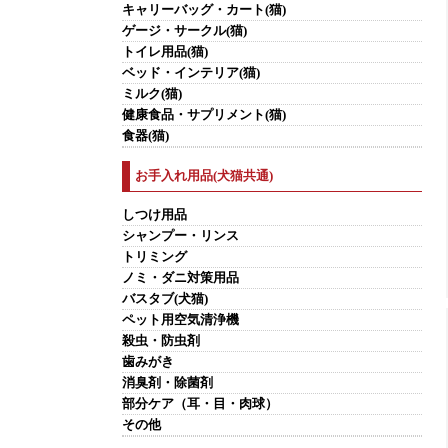
キャリーバッグ・カート(猫)
ゲージ・サークル(猫)
トイレ用品(猫)
ベッド・インテリア(猫)
ミルク(猫)
健康食品・サプリメント(猫)
食器(猫)
お手入れ用品(犬猫共通)
しつけ用品
シャンプー・リンス
トリミング
ノミ・ダニ対策用品
バスタブ(犬猫)
ペット用空気清浄機
殺虫・防虫剤
歯みがき
消臭剤・除菌剤
部分ケア（耳・目・肉球）
その他