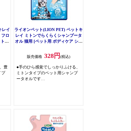
キレイ
ライオンペット(LION PET) ペットキ
 フロ
レイ ミトンでらくらくシャンプータ
ット用
オル 猫用 [ペット用 ボディケア シャ
00ml
ンプータオル 厚手シート] 15枚
328円
販売価格
(税込)
、豊
●手のひら感覚でしっかりふける、
イプ
ミトンタイプのペット用シャンプ
ータオルです
らか
●シートがよれにくく、手足やしっ
ぽまで全身をラクにふける
、肌
●うるおいリッチな厚手シートで汚
ンプ
れや菌、ニオイをすっきりふきと
る
す
●ふんわりサラサラに仕上げ
れ
●洗浄成分は食品にも使われる成分
処方
100%