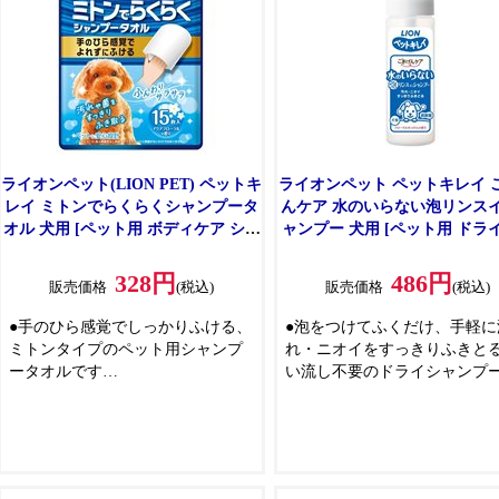
●洗浄成分の100%が植物生まれ
●シルクプロテイン配合
●肌にやさしい刺激性なし判定処方
●華やかなフローラルブーケの
●シルクプロテイン配合
●華やかなフローラルブーケの香り
ライオンペット(LION PET) ペットキ
ライオンペット ペットキレイ 
レイ ミトンでらくらくシャンプータ
んケア 水のいらない泡リンス
オル 犬用 [ペット用 ボディケア シャ
ャンプー 犬用 [ペット用 ドラ
ンプータオル 厚手シート] 15枚
ンプー 洗い流し不要] 150m
328円
486円
販売価格
(税込)
販売価格
(税込)
●手のひら感覚でしっかりふける、
●泡をつけてふくだけ、手軽に
ミトンタイプのペット用シャンプ
れ・ニオイをすっきりふきと
ータオルです
い流し不要のドライシャンプ
●シートがよれにくく、手足やしっ
す
ぽまで全身をラクにふける
●デリケートな愛犬の皮ふ・被
●うるおいリッチな厚手シートで汚
いたわりながら、汚れ・ニオ
れや菌、ニオイをすっきりふきと
すっきりふきとります
る
●ベタつかず、ふんわりサラサ