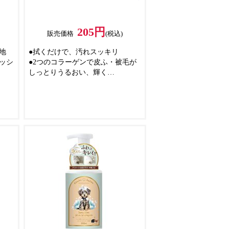
205円
販売価格
(税込)
地
●拭くだけで、汚れスッキリ
ッシ
●2つのコラーゲンで皮ふ・被毛が
しっとりうるおい、輝く
ベ
●なめても安心な洗浄成分(食品添
加物)を使用
●拭くことでハウスダスト・花粉ケ
ア
猫ち
●使いやすい厚手のやわらかメッシ
ュ
くて
●ふんわりソープの香り
わず
たよ