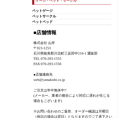
ゲージ・ベッド・サークル
ペットゲージ
ペットサークル
ペットベッド
■店舗情報
株式会社 山岸
〒923-1253
石川県能美郡川北町三反田中216-1 通販部
TEL:076-293-1555
FAX:076-293-1556
●店舗連絡先
web@yamakishi.co.jp
ご注文は年中無休中!!
(メーカー、業者の都合により対応に遅れが生じる
場合もございます)
※お問い合わせのご返答、オーダー確認は月曜日
（祝日の場合は翌日）となりますのでご了承下さい