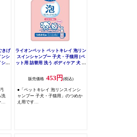
●ペットに安心設計(ノンアルコー
香り
ル、皮ふ刺激性なし判定処方)
●無香料
ごきげ
ライオンペット ペットキレイ 泡リン
インシ
スインシャンプー 子犬・子猫用 [ペ
イシャ
ット用 詰替用 洗う ボディケア 犬 猫
l
弱酸性] つめかえ用 180ml
453円
販売価格
(税込)
汚
●「ペットキレイ 泡リンスインシ
る洗
ャンプー 子犬・子猫用」のつめか
ーで
え用です
●泡立ていらずのらくらくシャンプ
毛を
ー
イを
●子犬・子猫のシャンプーデビュー
に
ラな
●肌にやさしい刺激性なし判定処方