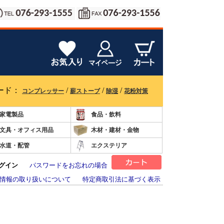
ード：
/
/
/
コンプレッサー
薪ストーブ
除湿
花粉対策
家電製品
食品・飲料
文具・オフィス用品
木材・建材・金物
水道・配管
エクステリア
グイン
パスワードをお忘れの場合
情報の取り扱いについて
特定商取引法に基づく表示