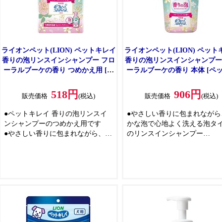
ライオンペット(LION) ペットキレイ
ライオンペット(LION) ペット
香りの泡リンスインシャンプー フロ
香りの泡リンスインシャンプー
ーラルブーケの香り つめかえ用 [ペ
ーラルブーケの香り 本体 [ペ
ット用品 犬 猫用 詰替] 400ml
品 犬 猫用 泡タイプ お手入れ] 5
518円
906円
販売価格
(税込)
販売価格
(税込)
●ペットキレイ 香りの泡リンスイ
●やさしい香りに包まれながら
ンシャンプーのつめかえ用です
かな泡で心地よく洗える泡タ
●やさしい香りに包まれながら、豊
のリンスインシャンプー
かな泡で心地よく洗える泡タイプ
●手早く洗えて、ふんわりなめ
のリンスインシャンプー
な被毛に仕上げる
●手早く洗えて、ふんわりなめらか
●きめ細かいクリーミィな泡で
な被毛に仕上げる
への負担も少なく手軽にシャ
●きめ細かいクリーミィな泡で、肌
ー
への負担も少なく手軽にシャンプ
●汚れ・ニオイをスッキリ落と
ー
●洗浄成分の100%が植物生ま
●汚れ・ニオイをスッキリ落とす
●肌にやさしい刺激性なし判定