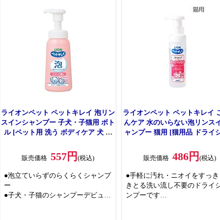
●ふんわりサラサラに仕上げ
仕上がり
●洗浄成分は食品にも使われる成分
●洗浄成分は食品にも使える成
100%
100%
●ペットに安心設計(ノンアルコー
ル、皮ふ刺激性なし判定処方)
●やさしいアクアフローラルの香り
(微香性)
ライオンペット ペットキレイ 泡リン
ライオンペット ペットキレイ 
スインシャンプー 子犬・子猫用 ボト
んケア 水のいらない泡リンス
ル [ペット用 洗う ボディケア 犬 猫
ャンプー 猫用 [猫用品 ドライ
弱酸性] 230ml
プー ボディケア] 150ml
557円
486円
販売価格
(税込)
販売価格
(税込)
●泡立ていらずのらくらくシャンプ
●手軽に汚れ・ニオイをすっき
ー
きとる洗い流し不要のドライ
●子犬・子猫のシャンプーデビュー
ンプーです
に
●ベタつかず、ふんわりサラサ
●肌にやさしい刺激性なし判定処方
仕上がり