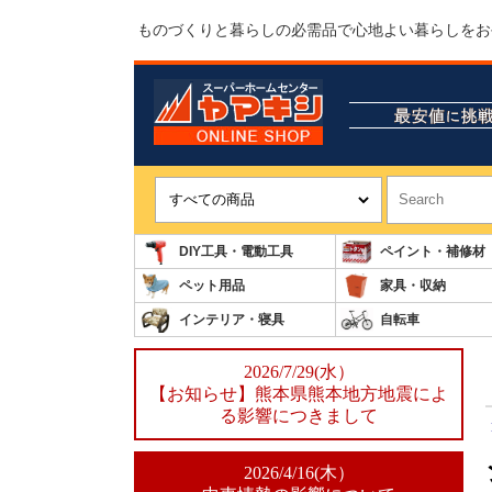
ものづくりと暮らしの必需品で心地よい暮らしをお
DIY工具・電動工具
ペイント・補修材
ペット用品
家具・収納
インテリア・寝具
自転車
2026/7/29(水）
【お知らせ】熊本県熊本地方地震によ
る影響につきまして
2026/4/16(木）