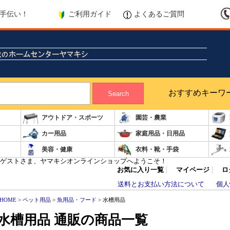
ご利用ガイド
よくあるご質問
手伝い！
おすすめキーワ
Search
アウトドア・スポーツ
園芸・農業
カー用品
家庭用品・日用品
美容・健康
衣料・靴・手袋
ゲストさま、ヤマキシオンラインショップへようこそ！
お気に入り一覧
マイページ
ロ
送料とお支払い方法について
個人
HOME
>
ペット用品
>
魚用品・フード
> 水槽用品
水槽用品 通販の商品一覧