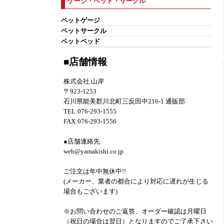
ゲージ・ベッド・サークル
ペットゲージ
ペットサークル
ペットベッド
■店舗情報
株式会社 山岸
〒923-1253
石川県能美郡川北町三反田中216-1 通販部
TEL:076-293-1555
FAX:076-293-1556
●店舗連絡先
web@yamakishi.co.jp
ご注文は年中無休中!!
(メーカー、業者の都合により対応に遅れが生じる
場合もございます)
※お問い合わせのご返答、オーダー確認は月曜日
（祝日の場合は翌日）となりますのでご了承下さい