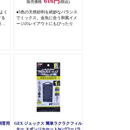
616円
販売価格
(税込)
よく
●5色の天然砂利を絶妙なバランス
する
でミックス、金魚に合う和風イメ
発生
ージのレイアウトにもぴったり
、微
飼育用
GEX ジェックス 簡単ラクラクフィル
ター スポンジカセットWパワー [ラ