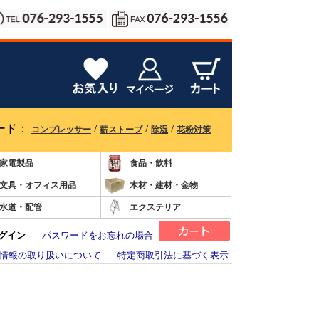
ード：
/
/
/
コンプレッサー
薪ストーブ
除湿
花粉対策
家電製品
食品・飲料
文具・オフィス用品
木材・建材・金物
水道・配管
エクステリア
グイン
パスワードをお忘れの場合
情報の取り扱いについて
特定商取引法に基づく表示