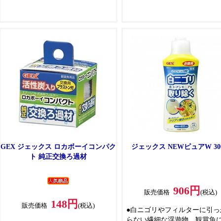
●すばやく水を立ち上げ、長期間き
れいな状態を維持します
GEX ジェックス ロカボーイコンパク
ジェックス NEWピュアW 300
ト 純正交換ろ過材
906円
販売価格
(税込)
148円
販売価格
(税込)
●白ニゴリやフィルターに引っ
らない繊細な浮遊物、観賞魚