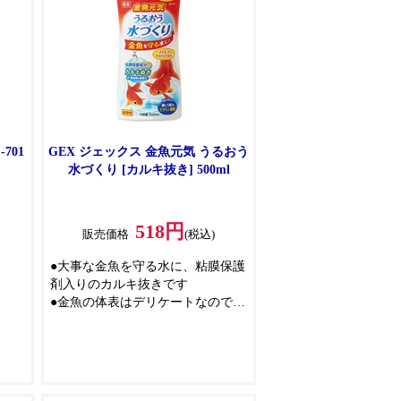
701
GEX ジェックス 金魚元気 うるおう
水づくり [カルキ抜き] 500ml
518円
)
販売価格
(税込)
●大事な金魚を守る水に、粘膜保護
剤入りのカルキ抜きです
●金魚の体表はデリケートなので、
たっぷりのうるおい成分で身体を
守ってあげる必要があります
●重金属も瞬時に無害化出来ます
●便利な計量キャップ付で、小さな
水槽で使用する際にも分量が分か