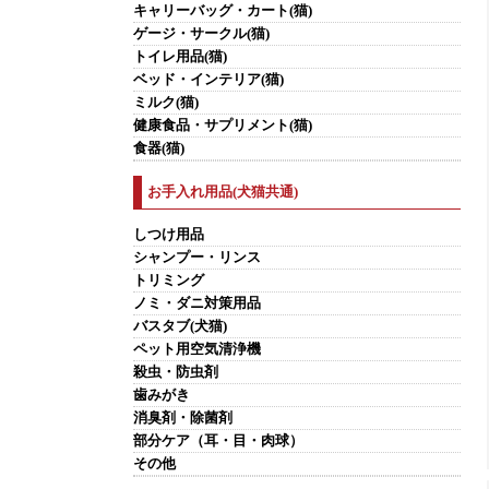
キャリーバッグ・カート(猫)
ゲージ・サークル(猫)
トイレ用品(猫)
ベッド・インテリア(猫)
ミルク(猫)
健康食品・サプリメント(猫)
食器(猫)
お手入れ用品(犬猫共通)
しつけ用品
シャンプー・リンス
トリミング
ノミ・ダニ対策用品
バスタブ(犬猫)
ペット用空気清浄機
殺虫・防虫剤
歯みがき
消臭剤・除菌剤
部分ケア（耳・目・肉球）
その他