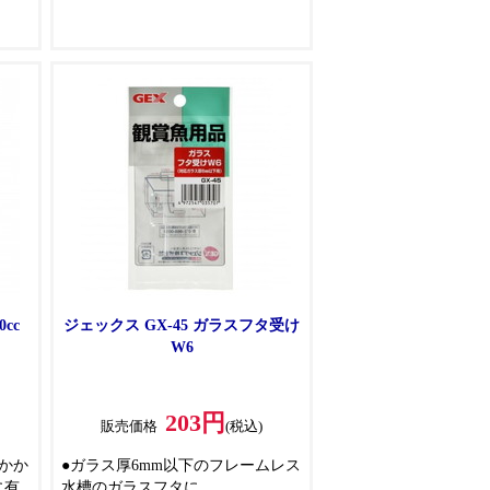
cc
ジェックス GX-45 ガラスフタ受け
W6
203円
販売価格
(税込)
かか
●ガラス厚6mm以下のフレームレス
に有
水槽のガラスフタに