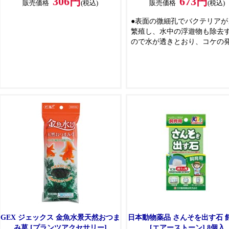
306円
673円
販売価格
(税込)
販売価格
(税込)
●表面の微細孔でバクテリアが
繁殖し、水中の浮遊物も除去
ので水が透きとおり、コケの
も抑えます
●天然の素材なので生体、水草
生物に対して無害です
●水洗い不要
GEX ジェックス 金魚水景天然おつま
日本動物薬品 さんそを出す石 
み草 [プランツアクセサリー]
[エアーストーン] 8個入