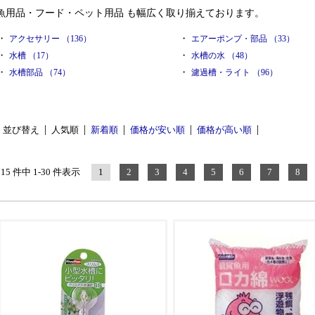
魚用品・フード・ペット用品 も幅広く取り揃えております。
・
・
アクセサリー （136）
エアーポンプ・部品 （33）
・
・
水槽 （17）
水槽の水 （48）
・
・
水槽部品 （74）
濾過槽・ライト （96）
並び替え
人気順
新着順
価格が安い順
価格が高い順
515 件中 1-30 件表示
1
2
3
4
5
6
7
8