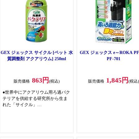
GEX ジェックス サイクル [ペット 水
GEX ジェックス e～ROKA PF-
質調整剤 アクアリウム] 250ml
PF-701
863円
1,845円
販売価格
(税込)
販売価格
(税込
●世界中にアクアリウム用ろ過バク
テリアを供給する研究所から生ま
れた「サイクル」
●5種類の厳選した菌によって、サ
イクルは高い硝化能力を発揮しま
す
●数種類の従属栄養細菌(バチルス
属)を加えることにより、硝化の前