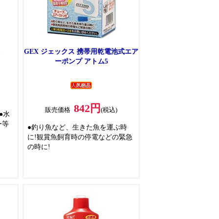
GEX ジェックス 携帯用乾電池式エア
ーポンプ アトム5
842円
販売価格
(税込)
●水
ー等
●釣り魚など、生きた魚を運ぶ時
に!観賞魚飼育時の停電などの緊急
の時に!