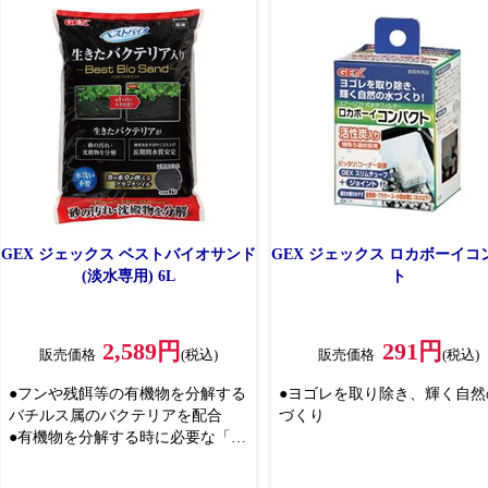
段階である有機物(食べ残しのエサ
やフン、生物の死骸など)の分解能
力も併せ持ち、その後の独立栄養
細菌(硝化細菌)がスムーズに活動で
きることによって、アンモニア、
亜硝酸の硝化まで、バランスのい
いろ過能力を発揮します
●バクテリアのフロック(塊)を沈殿
させることにより、空気とに触れ
にくくなるため、保存中も高い鮮
度を維持
●約48時間で完全に活性化し、10日
GEX ジェックス ベストバイオサンド
GEX ジェックス ロカボーイコ
ほどでアンモニアを酸化させ硝化
(淡水専用) 6L
ト
が進みます※研究所調べ
●環境により数値は変化します
●更に5倍濃度のバクテリアを配合
2,589円
291円
販売価格
(税込)
販売価格
(税込)
することより、より素早く魚たち
に適した水をつくります
●フンや残餌等の有機物を分解する
●ヨゴレを取り除き、輝く自然
バチルス属のバクテリアを配合
づくり
●有機物を分解する時に必要な「酵
素」を吸着しやすい「天然黒ボク
土」を採用