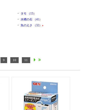
・
タモ （15）
・
水槽の石 （41）
・
魚のえさ （32）
»
9
10
11