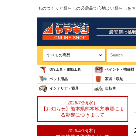
ものづくりと暮らしの必需品で心地よい暮らしをお
DIY工具・電動工具
ペイント・補修材
ペット用品
家具・収納
インテリア・寝具
自転車
2026/7/29(水）
【お知らせ】熊本県熊本地方地震によ
る影響につきまして
2026/4/16(木）