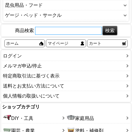
フェレット用品
ろ材・フィルター
ベッド・インテリア(犬)
インコ、オウム、鳥用品
昆虫用品・フード
トイレ用品(猫)
バスタブ(犬猫)
小動物ケージ・キャリー
魚のエサ
ミルク(犬)
その他
ベッド・インテリア(猫)
昆虫のえさ
ゲージ・ベッド・サークル
ペット用空気清浄機
小動物トイレ
照明器具
健康食品・サプリメント(犬)
鳥かご
ミルク(猫)
昆虫のマット
殺虫・防虫剤
ペットゲージ
小動物フード
水温管理用品
犬小屋
鳥のエサ
健康食品・サプリメント(猫)
商品検索
昆虫衛生用品
歯みがき
ペットサークル
小動物巣材
水槽
食器(犬)
鳥用品
食器(猫)
昆虫飼育セット
消臭剤・除菌剤
ペットベッド
小動物用品
ホーム
マイページ
カート
水槽用品
その他
飼育ケース
部分ケア（耳・目・肉球）
その他
その他
虫かご・飼育ケース
ログイン
その他
登り木
メルマガ申込/停止
鈴虫用品
特定商取引法に基づく表示
その他
送料とお支払い方法について
個人情報の取扱いについて
ショップカテゴリ
DIY・工具
家庭用品
園芸・農業
塗料・補修剤