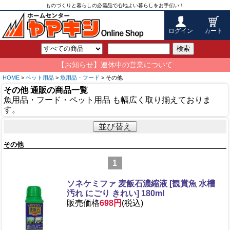
ものづくりと暮らしの必需品で心地よい暮らしをお手伝い！
ログイン
カート
検索
【お知らせ】連休中の営業について
HOME
>
ペット用品
>
魚用品・フード
> その他
その他 通販の商品一覧
魚用品・フード・ペット用品 も幅広く取り揃えておりま
す。
並び替え
その他
1
ソネケミファ 麦飯石濃縮液 [観賞魚 水槽
汚れ にごり きれい] 180ml
販売価格
698円
(税込)