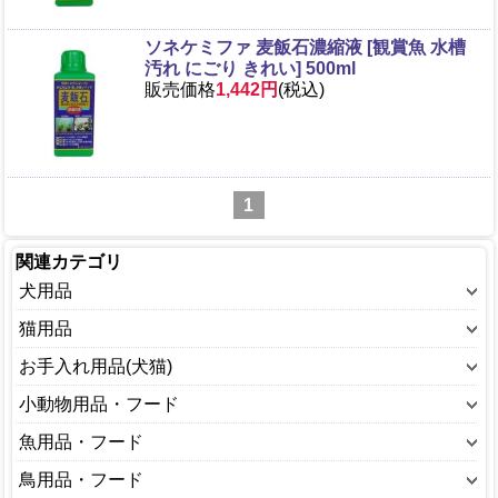
ソネケミファ 麦飯石濃縮液 [観賞魚 水槽
汚れ にごり きれい] 500ml
販売価格
1,442円
(税込)
1
関連カテゴリ
犬用品
ウェアー(犬)
猫用品
おもちゃ(犬)
ウェアー(猫)
お手入れ用品(犬猫)
キャリーバッグ・カート(犬)
おもちゃ(猫)
しつけ用品
小動物用品・フード
ゲージ・サークル(犬)
キャットフード
シャンプー・リンス
うさぎ用品
魚用品・フード
トイレ用品(犬)
キャリーバッグ・カート(猫)
トリミング
ハムスター用品
ポンプ
鳥用品・フード
ドッグフード
ゲージ・サークル(猫)
ノミ・ダニ対策用品