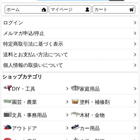
水槽
食器(犬)
鳥用品
食器(猫)
昆虫飼育セット
消臭剤・除菌剤
ペットベッド
小動物用品
ホーム
マイページ
カート
水槽用品
その他
飼育ケース
部分ケア（耳・目・肉球）
その他
その他
虫かご・飼育ケース
ログイン
その他
登り木
メルマガ申込/停止
鈴虫用品
特定商取引法に基づく表示
その他
送料とお支払い方法について
個人情報の取扱いについて
ショップカテゴリ
DIY・工具
家庭用品
園芸・農業
塗料・補修剤
文具・事務用品
木材・金物
アウトドア
カー用品