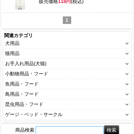
販売価格
118円
(税込)
1
関連カテゴリ
犬用品
ウェアー(犬)
猫用品
おもちゃ(犬)
ウェアー(猫)
お手入れ用品(犬猫)
キャリーバッグ・カート(犬)
おもちゃ(猫)
しつけ用品
小動物用品・フード
ゲージ・サークル(犬)
キャットフード
シャンプー・リンス
うさぎ用品
魚用品・フード
トイレ用品(犬)
キャリーバッグ・カート(猫)
トリミング
ハムスター用品
ポンプ
鳥用品・フード
ドッグフード
ゲージ・サークル(猫)
ノミ・ダニ対策用品
フェレット用品
ろ材・フィルター
ベッド・インテリア(犬)
インコ、オウム、鳥用品
昆虫用品・フード
トイレ用品(猫)
バスタブ(犬猫)
小動物ケージ・キャリー
魚のエサ
ミルク(犬)
その他
ベッド・インテリア(猫)
昆虫のえさ
ゲージ・ベッド・サークル
ペット用空気清浄機
小動物トイレ
照明器具
健康食品・サプリメント(犬)
鳥かご
ミルク(猫)
昆虫のマット
殺虫・防虫剤
ペットゲージ
小動物フード
水温管理用品
犬小屋
鳥のエサ
健康食品・サプリメント(猫)
商品検索
昆虫衛生用品
歯みがき
ペットサークル
小動物巣材