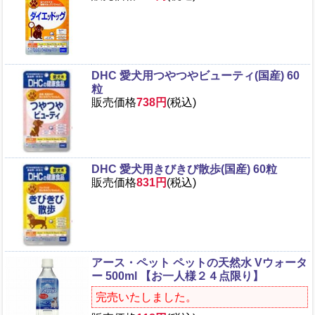
DHC 愛犬用つやつやビューティ(国産) 60
粒
販売価格
738円
(税込)
DHC 愛犬用きびきび散歩(国産) 60粒
販売価格
831円
(税込)
アース・ペット ペットの天然水 Vウォータ
ー 500ml 【お一人様２４点限り】
完売いたしました。