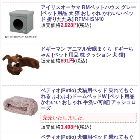
アイリスオーヤマ RMペットハウス グレー
[ペット用品 犬 猫 おしゃれ かわいい ベッ
ド 折りたたみ] RFM-HSN40
販売価格
2,928円
(税込)
ドギーマン アニマル安眠まくら ドギーち
ゃん [ペット用品 枕 クッション 犬 猫]
販売価格
891円
(税込)
ペティオ(Petio) 犬猫用ベッド 乗れてもぐ
れる ふわふわドームベッドW [ペット用品
かわいい おしゃれ 手洗い可能] アッシュロ
ーズ
完売いたしました。
販売価格
3,498円
(税込)
ペティオ(Petio) 犬猫用ベッド 乗れてもぐ