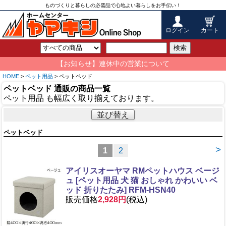
ものづくりと暮らしの必需品で心地よい暮らしをお手伝い！
ログイン
カート
検索
【お知らせ】連休中の営業について
HOME
>
ペット用品
> ペットベッド
ペットベッド 通販の商品一覧
ペット用品 も幅広く取り揃えております。
並び替え
ペットベッド
>
1
2
アイリスオーヤマ RMペットハウス ベージ
ュ [ペット用品 犬 猫 おしゃれ かわいい ベ
ッド 折りたたみ] RFM-HSN40
販売価格
2,928円
(税込)