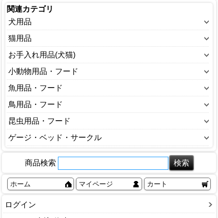
関連カテゴリ
犬用品
ウェアー(犬)
猫用品
おもちゃ(犬)
ウェアー(猫)
お手入れ用品(犬猫)
キャリーバッグ・カート(犬)
おもちゃ(猫)
しつけ用品
小動物用品・フード
ゲージ・サークル(犬)
キャットフード
シャンプー・リンス
うさぎ用品
魚用品・フード
トイレ用品(犬)
キャリーバッグ・カート(猫)
トリミング
ハムスター用品
ポンプ
鳥用品・フード
ドッグフード
ゲージ・サークル(猫)
ノミ・ダニ対策用品
フェレット用品
ろ材・フィルター
ベッド・インテリア(犬)
インコ、オウム、鳥用品
昆虫用品・フード
トイレ用品(猫)
バスタブ(犬猫)
小動物ケージ・キャリー
魚のエサ
ミルク(犬)
その他
ベッド・インテリア(猫)
昆虫のえさ
ゲージ・ベッド・サークル
ペット用空気清浄機
小動物トイレ
照明器具
健康食品・サプリメント(犬)
鳥かご
ミルク(猫)
昆虫のマット
殺虫・防虫剤
ペットゲージ
小動物フード
水温管理用品
犬小屋
鳥のエサ
健康食品・サプリメント(猫)
商品検索
昆虫衛生用品
歯みがき
ペットサークル
小動物巣材
水槽
食器(犬)
鳥用品
食器(猫)
昆虫飼育セット
消臭剤・除菌剤
ペットベッド
小動物用品
ホーム
マイページ
カート
水槽用品
その他
飼育ケース
部分ケア（耳・目・肉球）
その他
その他
虫かご・飼育ケース
ログイン
その他
登り木