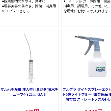
●観葉植物の水やり、葉水に
●アイロン掛け、掃除用、園芸
●理容美容の霧吹き、除菌・消臭用
消毒用、調理用、その他いろ
のスプレーとして
な用途にお使いいただけます
●アルコールや消毒用エタノールも
●振り子ホースで上向き、横向
使えます(但し無水エタノールは
下向き、逆さ向きの角度でも
80％程に薄めてご使用ください)
レーできます
●非常にきめ細やかなミストを連続
●アルコール消毒にも使えます
して噴霧できる特殊なトリガーを
し、無水エタノールの場合80
採用しています
下にうすめてください。）
●一回のレバー操作で約1.6mlの噴
霧量
●ふんわりとしたミストが長続きし
ます
●レバー操作1回で約3秒間、連続5
回で10秒間ミストが持続噴霧しま
す
マルハチ産業 注入型計量容器(吸水チ
フルプラ ダイヤスプレーエク
ューブ付) 20ml GA-8
ト500ライトブルー [園芸用品 
散布器 ストレートノズル] 431