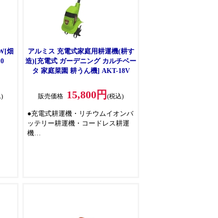
W[畑
アルミス 充電式家庭用耕運機(耕す
0
造)[充電式 ガーデニング カルチベー
タ 家庭菜園 耕うん機] AKT-18V
15,800円
)
販売価格
(税込)
●充電式耕運機・リチウムイオンバ
ッテリー耕運機・コードレス耕運
機
から
●耕す能力抜群！本格的な耕運機！
●今までにない耕運刃の回転数を実
ル
現、パワフルに耕します
●コードレスなので、煩わしいコー
ドが無くストレスなく快適に作業
できます
●エンジン式に比べてメンテナンス
が楽