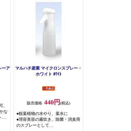
●ヘルメットで頭部、イヤーマフで
ます
耳部、フェイスガードで顔面を守
ります
レーア
マルハチ産業 マイクロンスプレー・
ホワイト ﾎﾜｲﾄ
440円
販売価格
(税込)
可。
かな
●観葉植物の水やり、葉水に
ト
●理容美容の霧吹き、除菌・消臭用
のスプレーとして
毒な