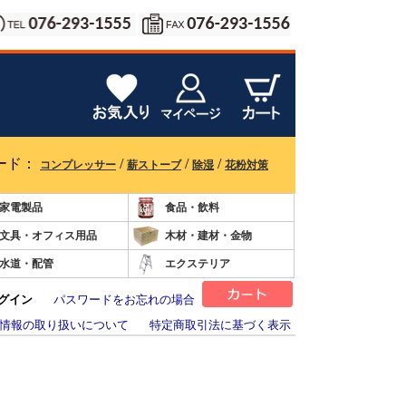
ード：
/
/
/
コンプレッサー
薪ストーブ
除湿
花粉対策
家電製品
食品・飲料
文具・オフィス用品
木材・建材・金物
水道・配管
エクステリア
グイン
パスワードをお忘れの場合
情報の取り扱いについて
特定商取引法に基づく表示