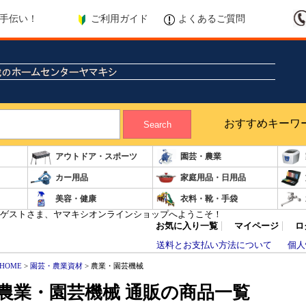
ご利用ガイド
よくあるご質問
手伝い！
おすすめキーワ
Search
アウトドア・スポーツ
園芸・農業
カー用品
家庭用品・日用品
美容・健康
衣料・靴・手袋
ゲストさま、ヤマキシオンラインショップへようこそ！
お気に入り一覧
マイページ
ロ
送料とお支払い方法について
個人
HOME
>
園芸・農業資材
> 農業・園芸機械
農業・園芸機械 通販の商品一覧