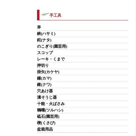
手工具
斧
鋏(ハサミ)
鉈(ナタ)
のこぎり(園芸用)
スコップ
レーキ・くまで
押切り
掛矢(カケヤ)
鎌(カマ)
鍬(クワ)
穴あけ器
溝そうじ器
十能・火ばさみ
鶴嘴(ツルハシ)
砥石(園芸用)
楔(くさび)
盆栽用品