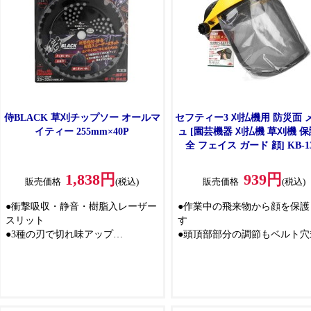
スファイバーを使用
●軽くてコンパクト!散布中の移動
や収納もラクラク
●マシン油剤・石灰硫黄合剤にも使
えます
侍BLACK 草刈チップソー オールマ
セフティー3 刈払機用 防災面 
イティー 255mm×40P
ュ [園芸機器 刈払機 草刈機 保
全 フェイス ガード 顔] KB-13
1,838円
939円
販売価格
(税込)
販売価格
(税込)
●衝撃吸収・静音・樹脂入レーザー
●作業中の飛来物から顔を保護
スリット
す
●3種の刃で切れ味アップ
●頭頂部部分の調節もベルト穴
●刃の隙間に入る草も残さず刈り取
しっかりフィットします
る
●装着したまま、メッシュ部分
げ下げが可能で、簡単に汗が
ます
●通気性が良く曇らないメッシ