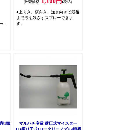
1,100円
)
販売価格
(税込)
●上向き、横向き、逆さ向きで最後
まで液を残さずスプレーできま
ー・
す。
段1頭
マルハチ産業 蓄圧式マイスター
1L(振り子式)ロータリーノズル[噴霧