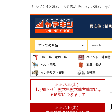
ものづくりと暮らしの必需品で心地よい暮らしをお
DIY工具・電動工具
ペイント・補修材
ペット用品
家具・収納
インテリア・寝具
自転車
2026/7/29(水）
【お知らせ】熊本県熊本地方地震によ
る影響につきまして
2026/4/16(木）