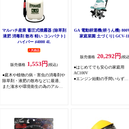
マルハチ産業 蓄圧式噴霧器 [除草剤
GA 電動耕運機(耕うん機) 800
液肥 消毒剤 散布 軽い コンパクト]
家庭菜園 土づくり] GCV-11
ハイパー ♯4000 4L
20,292円
販売価格
(税込
1,553円
販売価格
(税込)
●はじめてでも安心の家庭用
AC100V
●庭木や植物の病・害虫の消毒剤や
●エンジン始動の手間いらず
除草剤・液肥の散布などに最適、
●エンジンタイプよりも静かだ
また潅水や環境衛生の為のアルコ
住宅地にもお勧め
ール消毒液の散布にもご使用にな
●800Wモーター搭載でパワフ
れます
●連続噴霧できる、レバーロック機
能付き
●蓄圧式でも安心して使用できる安
全弁付き
●ノズルパイプは軽くて丈夫なグラ