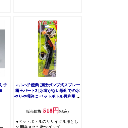
●アルコールや消毒用エタノールも
使えます(但し無水エタノールは
80％程に薄めてご使用ください)
●非常にきめ細やかなミストを連続
して噴霧できる特殊なトリガーを
採用しています
●一回のレバー操作で約1.6mlの噴
霧量
●ふんわりとしたミストが長続きし
ます
●レバー操作1回で約3秒間、連続5
回で10秒間ミストが持続噴霧しま
す
り子
マルハチ産業 加圧ポンプ式スプレー
0
霧王パート2 [水道がない場所での水
やりや掃除に ペットボトル再利用 逆
さでも噴霧OK]
518円
販売価格
(税込)
●ペットボトルのリサイクル用とし
て開発された散水グッズ。