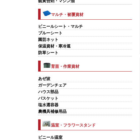
硫黄合剤・マシン油
マルチ・被覆資材
ビニールシート・マルチ
ブルーシート
園芸ネット
保温資材・寒冷遮
防草シート
育苗・作業資材
あぜ波
ガーデンチェア
ハウス部品
バスケット
塩水選容器
農機具補修用品
温室・フラワースタンド
ビニール温室