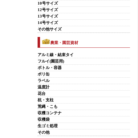
10号サイズ
12号サイズ
13号サイズ
14号サイズ
その他サイズ
農業・園芸資材
アルミ線・結束タイ
フルイ(園芸用)
ボトル・容器
ポリ缶
ラベル
温度計
花台
杭・支柱
荒縄・こも
収穫コンテナ
収穫袋
生ゴミ処理
その他