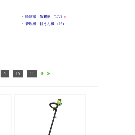
・
噴霧器・散布器 （177）
»
・
管理機・耕うん機 （16）
9
10
11