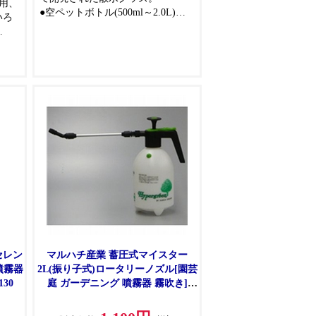
用、
●空ペットボトル(500ml～2.0L)を
いろ
再利用して、スプレーや水やりと
して大活躍。
き、
●どんな角度からでもスプレー出来
スプ
ます(横向き・上向き・逆さ)
（但
％以
セレン
マルハチ産業 蓄圧式マイスター
噴霧器
2L(振り子式)ロータリーノズル[園芸
30
庭 ガーデニング 噴霧器 霧吹き]
#2260