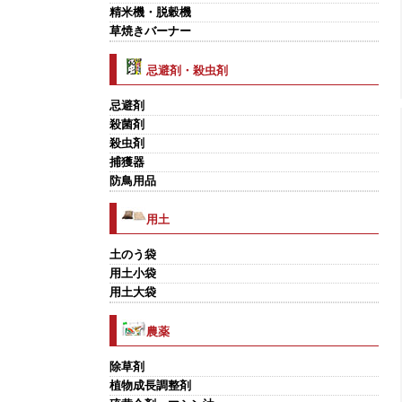
精米機・脱穀機
草焼きバーナー
忌避剤・殺虫剤
忌避剤
殺菌剤
殺虫剤
捕獲器
防鳥用品
用土
土のう袋
用土小袋
用土大袋
農薬
除草剤
植物成長調整剤