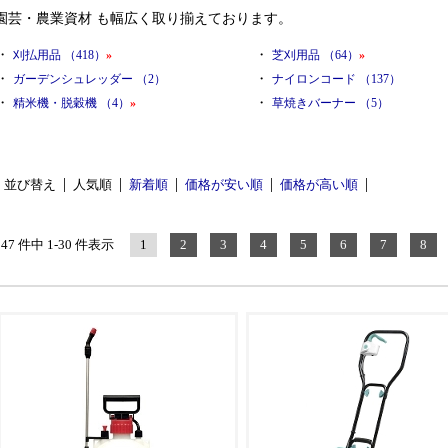
園芸・農業資材 も幅広く取り揃えております。
・
・
刈払用品 （418）
»
芝刈用品 （64）
»
・
・
ガーデンシュレッダー （2）
ナイロンコード （137）
・
・
精米機・脱穀機 （4）
»
草焼きバーナー （5）
並び替え
人気順
新着順
価格が安い順
価格が高い順
847 件中 1-30 件表示
1
2
3
4
5
6
7
8