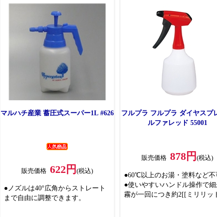
イプです
●刈払作業を涼しく快適に行え
マルハチ産業 蓄圧式スーパー1L #626
フルプラ フルプラ ダイヤスプ
ルファレッド 55001
878円
販売価格
(税込)
622円
販売価格
(税込)
●60℃以上のお湯・塗料など不
●使いやすいハンドル操作で細
●ノズルは40°広角からストレート
霧が一回につき約2[[ミリリッ
まで自由に調整できます。
ル]]噴霧できます。
●家庭園芸・クリーナー用・消