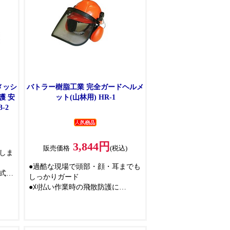
●軽量コンパクトで車載も可
●安心の一年保証
メッシ
バトラー樹脂工業 完全ガードヘルメ
護 安
ット(山林用) HR-1
-2
3,844円
販売価格
(税込)
しま
●過酷な現場で頭部・顔・耳までも
式で
しっかりガード
●刈払い作業時の飛散防護に
が上
●チップソー使用時のキンキン音も
拭け
和らげます
●チェンソーでの作業時の危険防止
ュタ
に