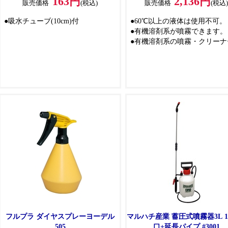
163円
2,136円
販売価格
(税込)
販売価格
(税込
●吸水チューブ(10cm)付
●60℃以上の液体は使用不可。
●有機溶剤系が噴霧できます。
●有機溶剤系の噴霧・クリーナ
防錆剤・しみ抜き剤等。
フルプラ ダイヤスプレーヨーデル
マルハチ産業 蓄圧式噴霧器3L 1
505
口+延長パイプ #3001