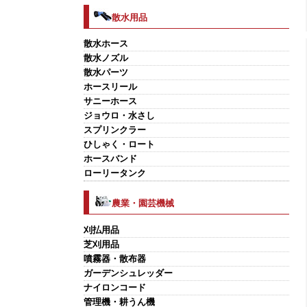
散水用品
散水ホース
散水ノズル
散水パーツ
ホースリール
サニーホース
ジョウロ・水さし
スプリンクラー
ひしゃく・ロート
ホースバンド
ローリータンク
農業・園芸機械
刈払用品
芝刈用品
噴霧器・散布器
ガーデンシュレッダー
ナイロンコード
管理機・耕うん機