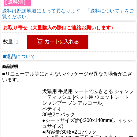
[ 送料別 ]
送料は配送地域によって異なります。「送料について」をご
覧ください。
お取り寄せ（大量購入の際はご連絡お願いします）
数量
■返品について
商品説明
■リニューアル等にともないパッケージが異なる場合がござ
います。
商品情報
犬猫用 手足用 シートでふきとる シャンプ
商品名
ーティッシュ [ペット用 ウェットシート
シャンプー ノンアルコール]
メーカー
ペティオ
規格/品番
30枚2コパック
●シートサイズ(約):200×140mm(ティッシ
サイズ
ュサイズ)
重量/容量
●内容量:30枚×2コパック