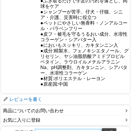
●ふき取るだけで手足の汚れを落とし、肉
球をケア
●シャンプーが苦手、仔犬・仔猫、シニ
ア・介護、災害時に役立つ
おすすめ
●ペットにやさしい無香料・ノンアルコー
ル・パラベンフリー
●皮フ・被毛を守るうるおい成分、水溶性
コラーゲン・シアバター入
●においもスッキリ、カキタンニン入
●成分:精製水、フェノキシエタノール、グ
リセリン、ヤシ油脂肪酸アミドプロピル
ベタイン、ラウロイルメチルアラニン
仕様
Na、pH調整剤、カキタンニン、シアバタ
ー、水溶性コラーゲン
●材質:ポリエステル・レーヨン
●原産国:中国
梱包サイズ
レビューを書く
商品についてのお問い合わせ
お気に入りに登録