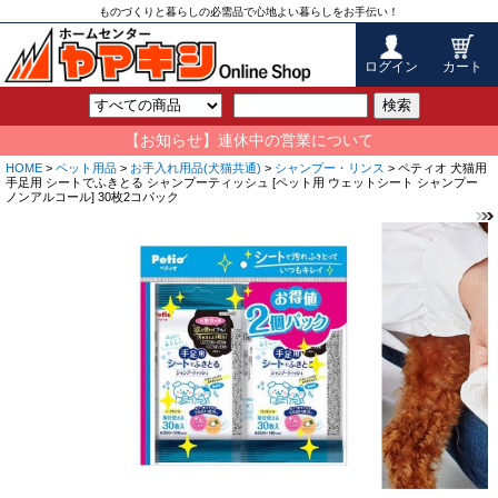
ものづくりと暮らしの必需品で心地よい暮らしをお手伝い！
ログイン
カート
検索
【お知らせ】連休中の営業について
HOME
>
ペット用品
>
お手入れ用品(犬猫共通)
>
シャンプー・リンス
> ペティオ 犬猫用
手足用 シートでふきとる シャンプーティッシュ [ペット用 ウェットシート シャンプー
ノンアルコール] 30枚2コパック