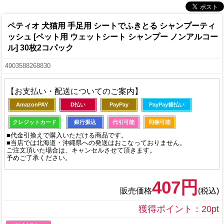
ペティオ 犬猫用 手足用 シートでふきとる シャンプーティ
ッシュ [ペット用 ウェットシート シャンプー ノンアルコー
ル] 30枚2コパック
4903588268830
【お支払い・配送についてのご案内】
AmazonPAY
D払い
PayPay
PayPay後払い
クレジットカード
銀行振込
代引可能
同梱可能
■代金引換えで購入いただける商品です。
■当店では北海道・沖縄県への発送はおこなっておりません。
ご注文頂いた場合は、キャンセルさせて頂きます。
予めご了承ください。
407円
販売価格
(税込)
獲得ポイント：20pt