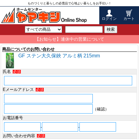
ものづくりと暮らしの必需品で心地よい暮らしをお手伝い！
ログイン
カート
検索
【お知らせ】連休中の営業について
商品についてのお問い合わせ
GF ステン大久保鋏 アルミ柄 215mm
氏名
必須
Eメールアドレス
必須
（確認）
お電話番号
-
-
お問い合わせ内容
必須