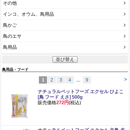
その他
インコ、オウム、鳥用品
鳥かご
鳥のエサ
鳥用品
並び替え
鳥用品・フード
>
1
2
3
4
…
9
ナチュラルペットフーズ エクセル ひよこ
[鳥 フード えさ] 500g
販売価格
272円
(税込)