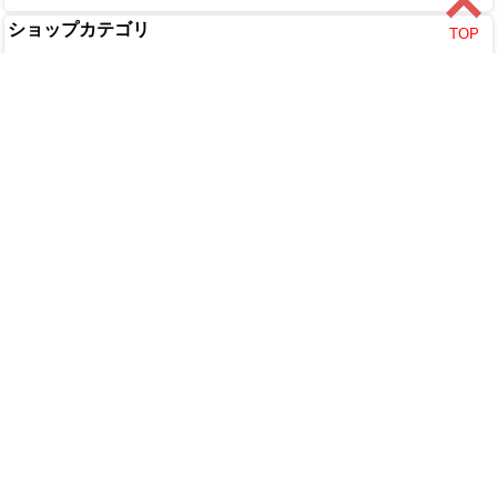
ショップカテゴリ
DIY・工具
家庭用品
園芸・農業
塗料・補修剤
文具・事務用品
木材・金物
アウトドア
カー用品
ペット用品
水道・配管
家電・照明
インテリア・家具
食品
美容・健康
衣料・手袋
エクステリア
Copyright (C) 2018 ALL rights reserved.