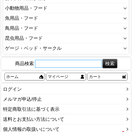
キャリーバッグ・カート(犬)
おもちゃ(猫)
しつけ用品
小動物用品・フード
ゲージ・サークル(犬)
キャットフード
シャンプー・リンス
うさぎ用品
魚用品・フード
トイレ用品(犬)
キャリーバッグ・カート(猫)
トリミング
ハムスター用品
ポンプ
鳥用品・フード
ドッグフード
ゲージ・サークル(猫)
ノミ・ダニ対策用品
フェレット用品
ろ材・フィルター
ベッド・インテリア(犬)
インコ、オウム、鳥用品
昆虫用品・フード
トイレ用品(猫)
バスタブ(犬猫)
小動物ケージ・キャリー
魚のエサ
ミルク(犬)
その他
ベッド・インテリア(猫)
昆虫のえさ
ゲージ・ベッド・サークル
ペット用空気清浄機
小動物トイレ
照明器具
健康食品・サプリメント(犬)
鳥かご
ミルク(猫)
昆虫のマット
殺虫・防虫剤
ペットゲージ
小動物フード
水温管理用品
犬小屋
鳥のエサ
健康食品・サプリメント(猫)
商品検索
昆虫衛生用品
歯みがき
ペットサークル
小動物巣材
水槽
食器(犬)
鳥用品
食器(猫)
昆虫飼育セット
消臭剤・除菌剤
ペットベッド
小動物用品
ホーム
マイページ
カート
水槽用品
その他
飼育ケース
部分ケア（耳・目・肉球）
その他
その他
虫かご・飼育ケース
ログイン
その他
登り木
メルマガ申込/停止
鈴虫用品
特定商取引法に基づく表示
その他
送料とお支払い方法について
個人情報の取扱いについて