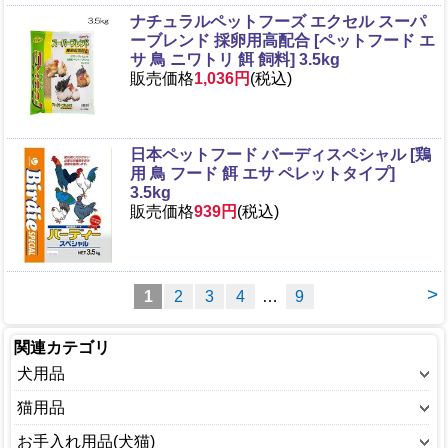
ナチュラルペットフーズ エクセル スーパ
ーブレンド 採卵用高配合 [ペットフード エ
サ 鳥 ニワトリ 餌 飼料] 3.5kg
販売価格
1,036円
(税込)
日本ペットフード バーディスペシャル [鶏
用 鳥 フード 餌 エサ ペレットタイプ]
3.5kg
販売価格
939円
(税込)
>
1
2
3
4
…
9
関連カテゴリ
犬用品
ウェアー(犬)
猫用品
おもちゃ(犬)
ウェアー(猫)
お手入れ用品(犬猫)