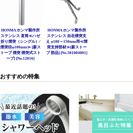
HONMA ホンマ製作所
HONMA ホンマ製作所
ステンレス 直筒≪ハゼ
ステンレス 自在煙突支
折り煙突（シングル）/
え φ100～150mm用≪煙
煙突径φ100mm≫ [薪ス
突支持部材≫[薪ストー
トーブ 煙突 煙突式スト
ブ 部品] [No.501004001]
ーブ] [No.12016]
おすすめの特集