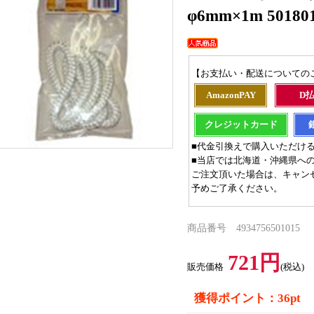
φ6mm×1m 50180
【お支払い・配送についての
AmazonPAY
D
クレジットカード
■代金引換えで購入いただけ
■当店では北海道・沖縄県へ
ご注文頂いた場合は、キャン
予めご了承ください。
商品番号 4934756501015
721円
販売価格
(税込)
獲得ポイント：36pt