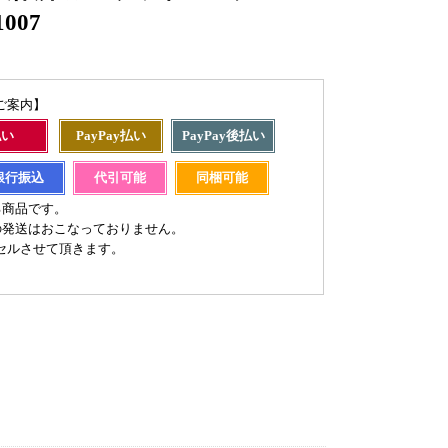
1007
ご案内】
払い
PayPay払い
PayPay後払い
銀行振込
代引可能
同梱可能
る商品です。
の発送はおこなっておりません。
セルさせて頂きます。