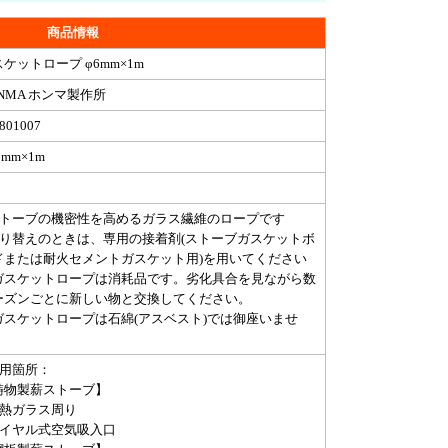
商品情報
ケットロープ φ6mm×1m
NMA ホンマ製作所
801007
6mm×1m
ストーブの機密性を高めるガラス繊維のロープです
張り替えのときは、専用の接着剤(ストーブガスケットボ
ドまたは耐火セメントガスケット用)を用いてください
ガスケットロープは消耗品です。劣化具合を見ながら数
ーズンごとに新しい物と交換してください。
ガスケットロープは石綿(アスベスト)では御座いませ
。
使用箇所：
鋳物製薪ストーブ】
耐熱ガラス周り
ダイヤル式空気吸入口