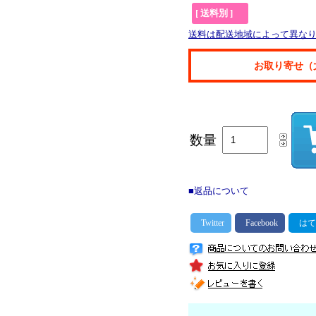
[ 送料別 ]
送料は配送地域によって異な
お取り寄せ（
数量
■返品について