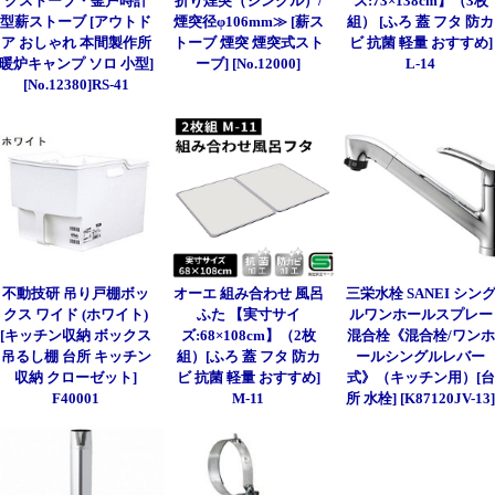
グストーブ・釜戸時計
折り煙突（シングル）/
ズ:73×138cm】（3枚
型薪ストーブ [アウトド
煙突径φ106mm≫ [薪ス
組） [ふろ 蓋 フタ 防カ
ア おしゃれ 本間製作所
トーブ 煙突 煙突式スト
ビ 抗菌 軽量 おすすめ]
暖炉キャンプ ソロ 小型]
ーブ] [No.12000]
L-14
[No.12380]RS-41
不動技研 吊り戸棚ボッ
オーエ 組み合わせ 風呂
三栄水栓 SANEI シン
クス ワイド (ホワイト)
ふた 【実寸サイ
ルワンホールスプレー
[キッチン収納 ボックス
ズ:68×108cm】（2枚
混合栓《混合栓/ワンホ
吊るし棚 台所 キッチン
組）[ふろ 蓋 フタ 防カ
ールシングルレバー
収納 クローゼット]
ビ 抗菌 軽量 おすすめ]
式》（キッチン用）[台
F40001
M-11
所 水栓] [K87120JV-13