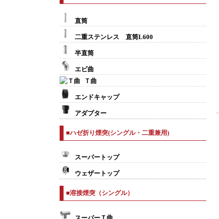
直筒
二重ステンレス 直筒L600
半直筒
エビ曲
Ｔ曲
エンドキャップ
アダプター
■ハゼ折り煙突(シングル・二重兼用)
スーパートップ
ウェザートップ
■溶接煙突（シングル）
スーパーＴ曲