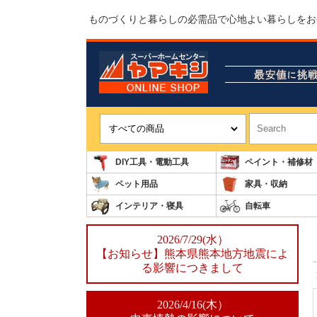
ものづくりと暮らしの必需品で心地よい暮らしをお
DIY工具・電動工具
ペイント・補修材
ペット用品
家具・収納
インテリア・寝具
自転車
2026/7/29(水）
【お知らせ】熊本県熊本地方地震によ
る影響につきまして
2026/4/16(木）