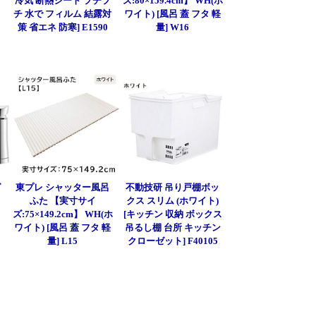
冷気 断熱シート プチプ
ズ:80×159.4cm】 WH(ホ
チ 水で フィルム 結露対
ワイト) [風呂 蓋 フタ 軽
策 省エネ 防寒] E1590
量] W16
グ
東プレ シャッター風呂
不動技研 吊り戸棚ボッ
ふた 【実寸サイ
クス スリム (ホワイト)
ズ:75×149.2cm】 WH(ホ
[キッチン 収納 ボックス
ワイト) [風呂 蓋 フタ 軽
吊るし棚 台所 キッチン
量] L15
クローゼット] F40105
]