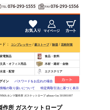
ード：
/
/
/
コンプレッサー
薪ストーブ
除湿
花粉対策
家電製品
食品・飲料
文具・オフィス用品
木材・建材・金物
水道・配管
エクステリア
グイン
パスワードをお忘れの場合
情報の取り扱いについて
特定商取引法に基づく表示
ONMA ホンマ製作所 ガスケットロープ φ6mm×1m 501801007
マ製作所 ガスケットロープ