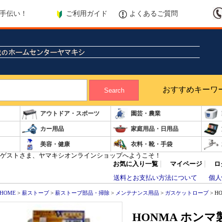
ご利用ガイド
よくあるご質問
手伝い！
おすすめキーワ
Search
アウトドア・スポーツ
園芸・農業
カー用品
家庭用品・日用品
美容・健康
衣料・靴・手袋
ゲストさま、ヤマキシオンラインショップへようこそ！
お気に入り一覧
マイページ
ロ
送料とお支払い方法について
個人
HOME
>
薪ストーブ
>
薪ストーブ部品・掃除
>
メンテナンス用品
>
ガスケットロープ
> H
HONMA ホン