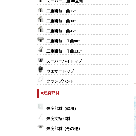
スーパー二重 半直筒
二重断熱 曲15°
二重断熱 曲30°
二重断熱 曲45°
二重断熱 Ｔ曲90°
二重断熱 Ｔ曲135°
スーパーハイトップ
ウエザートップ
クランプバンド
■煙突部材
煙突部材（壁用）
煙突支持部材
煙突部材（その他）