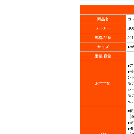
商品名
ガス
メーカー
HO
規格/品番
501
サイズ
●φ
重量/容量
●
●
ン
おすすめ
※
シ
※
ん
■
【
●
●