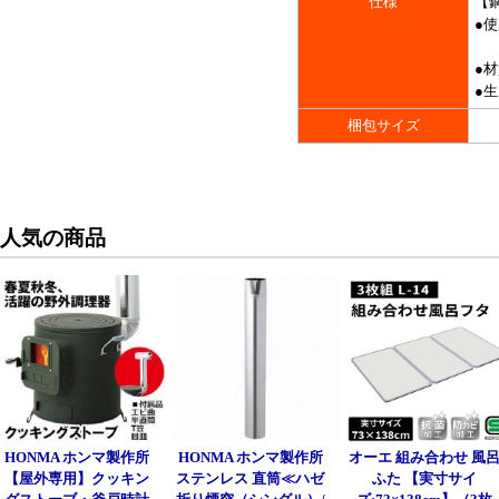
仕様
【
●
●
●
梱包サイズ
人気の商品
HONMA ホンマ製作所
HONMA ホンマ製作所
オーエ 組み合わせ 風
【屋外専用】クッキン
ステンレス 直筒≪ハゼ
ふた 【実寸サイ