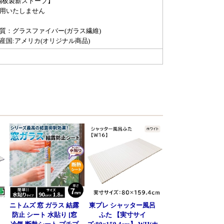
鋼板製薪ストーブ】
使用いたしません
材質：グラスファイバー(ガラス繊維)
生産国:アメリカ(オリジナル商品)
呂
ニトムズ 窓 ガラス 結露
東プレ シャッター風呂
防止 シート 水貼り [窓
ふた 【実寸サイ