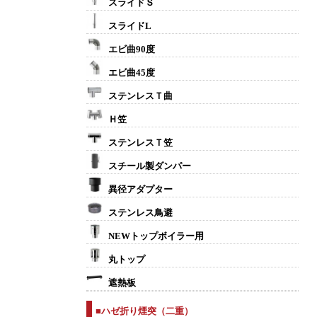
スライドＳ
スライドL
エビ曲90度
エビ曲45度
ステンレスＴ曲
Ｈ笠
ステンレスＴ笠
スチール製ダンパー
異径アダプター
ステンレス鳥避
NEWトップボイラー用
丸トップ
遮熱板
■ハゼ折り煙突（二重）