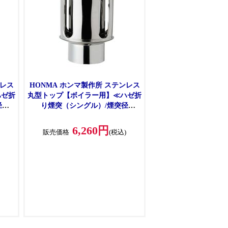
ンレス
HONMA ホンマ製作所 ステンレス
ハゼ折
丸型トップ【ボイラー用】≪ハゼ折
径
り煙突（シングル）/煙突径
φ150mm≫ [No.12081]
6,260円
)
販売価格
(税込)