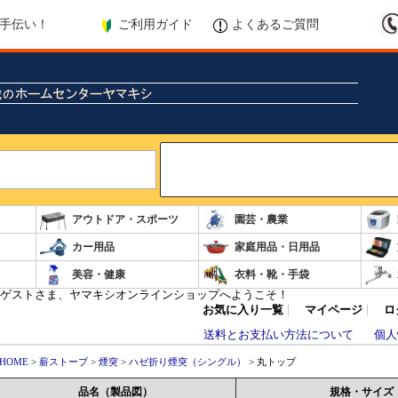
ご利用ガイド
よくあるご質問
手伝い！
Search
アウトドア・スポーツ
園芸・農業
カー用品
家庭用品・日用品
美容・健康
衣料・靴・手袋
ゲストさま、ヤマキシオンラインショップへようこそ！
お気に入り一覧
マイページ
ロ
送料とお支払い方法について
個人
HOME
>
薪ストーブ
>
煙突
>
ハゼ折り煙突（シングル）
> 丸トップ
品名（製品図）
規格・サイズ