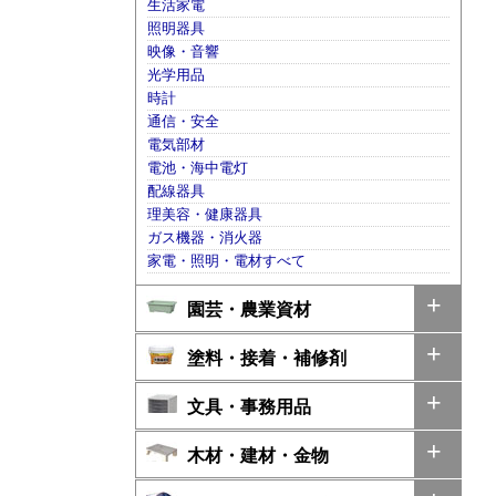
生活家電
照明器具
映像・音響
光学用品
時計
通信・安全
電気部材
電池・海中電灯
配線器具
理美容・健康器具
ガス機器・消火器
家電・照明・電材すべて
園芸・農業資材
塗料・接着・補修剤
文具・事務用品
木材・建材・金物