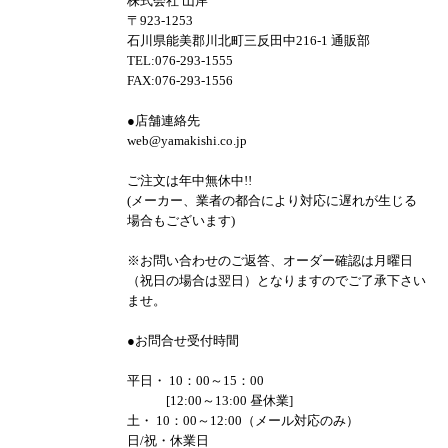
株式会社 山岸
〒923-1253
石川県能美郡川北町三反田中216-1 通販部
TEL:076-293-1555
FAX:076-293-1556
●店舗連絡先
web@yamakishi.co.jp
ご注文は年中無休中!!
(メーカー、業者の都合により対応に遅れが生じる
場合もございます)
※お問い合わせのご返答、オーダー確認は月曜日
（祝日の場合は翌日）となりますのでご了承下さい
ませ。
●お問合せ受付時間
平日・ 10：00～15：00
[12:00～13:00 昼休業]
土・ 10：00～12:00（メール対応のみ）
日/祝・休業日