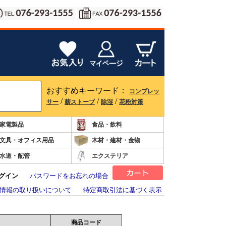
おすすめキーワード：
コンプレッ
/
/
/
サー
薪ストーブ
除湿
花粉対策
家電製品
食品・飲料
文具・オフィス用品
木材・建材・金物
水道・配管
エクステリア
グイン
パスワードをお忘れの場合
情報の取り扱いについて
特定商取引法に基づく表示
商品コード