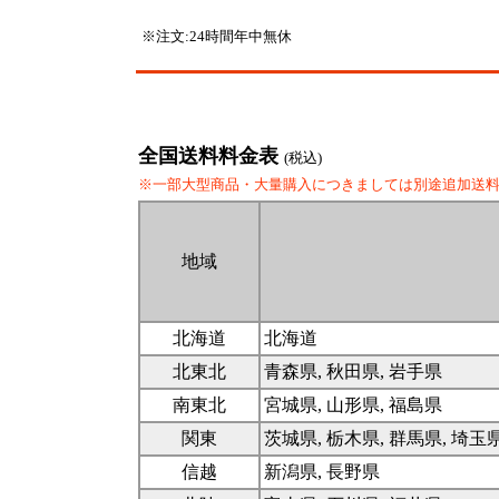
※注文:24時間年中無休
全国送料料金表
(税込)
※一部大型商品・大量購入につきましては別途追加送
地域
北海道
北海道
北東北
青森県, 秋田県, 岩手県
南東北
宮城県, 山形県, 福島県
関東
茨城県, 栃木県, 群馬県, 埼玉
信越
新潟県, 長野県