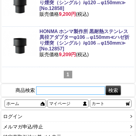
り煙突（シングル）/φ120→φ150mm≫
[No.12858]
販売価格
9,200円
(税込)
HONMA ホンマ製作所 黒耐熱ステンレス
異径アダプターφ106→φ150mm≪ハゼ折
り煙突（シングル）/φ106→φ150mm≫
[No.12857]
販売価格
9,209円
(税込)
1
商品検索
ホーム
マイページ
カート
ログイン
メルマガ申込/停止