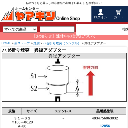
ものづくりと暮らしの必需品で心地よい暮らしをお手伝い！
ログイン
カート
検
【お知らせ】連休中の営業について
HOME
>
薪ストーブ
>
煙突
>
ハゼ折り煙突（シングル）
> 異径アダプター
ハゼ折り煙突 異径アダプター
異径アダプター
規格
サイズ
ステンレス
黒耐熱塗装
Ｓ１⇒Ｓ２
-
4934756063032
Φ106⇒Φ120
-
12856
A=80