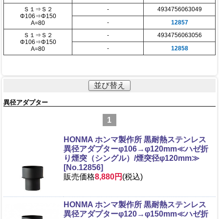
Ｓ１⇒Ｓ２
-
4934756063049
Φ106⇒Φ150
-
12857
A=80
Ｓ１⇒Ｓ２
-
4934756063056
Φ106⇒Φ150
-
12858
A=80
並び替え
異径アダプター
1
HONMA ホンマ製作所 黒耐熱ステンレス
異径アダプターφ106→φ120mm≪ハゼ折
り煙突（シングル）/煙突径φ120mm≫
[No.12856]
販売価格
8,880円
(税込)
HONMA ホンマ製作所 黒耐熱ステンレス
異径アダプターφ120→φ150mm≪ハゼ折