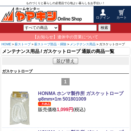
ものづくりと暮らしの必需品で心地よい暮らしをお手伝い！
ログイン
カート
検索
【お知らせ】連休中の営業について
HOME
>
薪ストーブ
>
薪ストーブ部品・掃除
>
メンテナンス用品
> ガスケットロープ
メンテナンス用品 / ガスケットロープ 通販の商品一覧
並び替え
ガスケットロープ
1
HONMA ホンマ製作所 ガスケットロープ
φ8mm×1m 501801009
販売価格
1,099円
(税込)