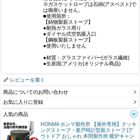
※ガスケットロープは石綿(アスベスト)で
は御座いません。
■使用箇所：
【鋳物製薪ストーブ】
●耐熱ガラス周り
●ダイヤル式空気吸入口
仕様
【鋼板製薪ストーブ】
●使用いたしません
●材質：グラスファイバー(ガラス繊維)
●生産国:アメリカ(オリジナル商品)
梱包サイズ
レビューを書く
商品についてのお問い合わせ
お気に入りに登録
人気の商品
HONMA ホンマ製作所 【屋外専用】クッキ
ングストーブ・釜戸時計型薪ストーブ [ア
ウトドア おしゃれ 本間製作所 暖炉キャン