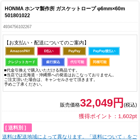
HONMA ホンマ製作所 ガスケットロープ φ6mm×60m
501801022
4934756102267
【お支払い・配送についてのご案内】
AmazonPAY
D払い
PayPay
PayPay後払い
クレジットカード
銀行振込
代引可能
同梱可能
■代金引換えで購入いただける商品です。
■当店では北海道・沖縄県への発送はおこなっておりません。
ご注文頂いた場合は、キャンセルさせて頂きます。
予めご了承ください。
32,049円
販売価格
(税込)
獲得ポイント：1,602pt
[ 送料別 ]
送料は配送地域によって異なります。「送料について」をご