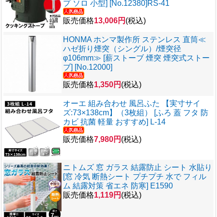
プ ソロ 小型] [No.12380]RS-41
販売価格
13,006円
(税込)
HONMA ホンマ製作所 ステンレス 直筒≪
ハゼ折り煙突（シングル）/煙突径
φ106mm≫ [薪ストーブ 煙突 煙突式ストー
ブ] [No.12000]
販売価格
1,350円
(税込)
オーエ 組み合わせ 風呂ふた 【実寸サイ
ズ:73×138cm】（3枚組） [ふろ 蓋 フタ 防
カビ 抗菌 軽量 おすすめ] L-14
販売価格
7,980円
(税込)
ニトムズ 窓 ガラス 結露防止 シート 水貼り
[窓 冷気 断熱シート プチプチ 水で フィル
ム 結露対策 省エネ 防寒] E1590
販売価格
1,119円
(税込)