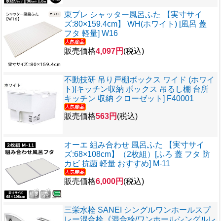
東プレ シャッター風呂ふた 【実寸サイ
ズ:80×159.4cm】 WH(ホワイト) [風呂 蓋
フタ 軽量] W16
販売価格
4,097円
(税込)
不動技研 吊り戸棚ボックス ワイド (ホワイ
ト)[キッチン収納 ボックス 吊るし棚 台所
キッチン 収納 クローゼット] F40001
販売価格
563円
(税込)
オーエ 組み合わせ 風呂ふた 【実寸サイ
ズ:68×108cm】（2枚組）[ふろ 蓋 フタ 防
カビ 抗菌 軽量 おすすめ] M-11
販売価格
6,000円
(税込)
三栄水栓 SANEI シングルワンホールスプ
レー混合栓《混合栓/ワンホールシングルレ