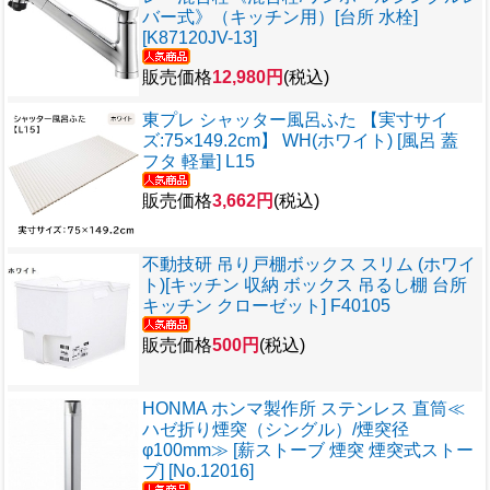
バー式》（キッチン用）[台所 水栓]
[K87120JV-13]
販売価格
12,980円
(税込)
東プレ シャッター風呂ふた 【実寸サイ
ズ:75×149.2cm】 WH(ホワイト) [風呂 蓋
フタ 軽量] L15
販売価格
3,662円
(税込)
不動技研 吊り戸棚ボックス スリム (ホワイ
ト)[キッチン 収納 ボックス 吊るし棚 台所
キッチン クローゼット] F40105
販売価格
500円
(税込)
HONMA ホンマ製作所 ステンレス 直筒≪
ハゼ折り煙突（シングル）/煙突径
φ100mm≫ [薪ストーブ 煙突 煙突式ストー
ブ] [No.12016]