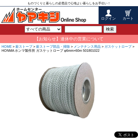
ものづくりと暮らしの必需品で心地よい暮らしをお手伝い！
ログイン
カート
検索
【お知らせ】連休中の営業について
HOME
>
薪ストーブ
>
薪ストーブ部品・掃除
>
メンテナンス用品
>
ガスケットロープ
>
HONMA ホンマ製作所 ガスケットロープ φ6mm×60m 501801022