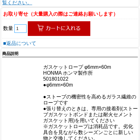
覧ください。
お取り寄せ（大量購入の際はご連絡お願いします）
数量
■返品について
商品説明
商品情報
商品名
ガスケットロープ φ6mm×60m
メーカー
HONMA ホンマ製作所
規格/品番
501801022
サイズ
●φ6mm×60m
重量/容量
●ストーブの機密性を高めるガラス繊維の
ロープです
●張り替えのときは、専用の接着剤(ストー
ブガスケットボンドまたは耐火セメント
ガスケット用)を用いてください
おすすめ
※ガスケットロープは消耗品です。劣化
具合を見ながら数シーズンごとに新しい
物と交換してください。