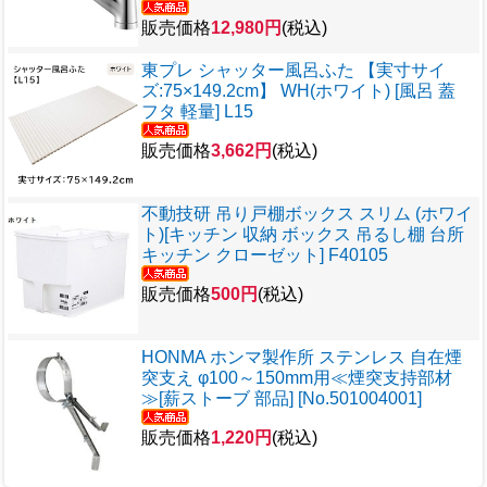
販売価格
12,980円
(税込)
東プレ シャッター風呂ふた 【実寸サイ
ズ:75×149.2cm】 WH(ホワイト) [風呂 蓋
フタ 軽量] L15
販売価格
3,662円
(税込)
不動技研 吊り戸棚ボックス スリム (ホワイ
ト)[キッチン 収納 ボックス 吊るし棚 台所
キッチン クローゼット] F40105
販売価格
500円
(税込)
HONMA ホンマ製作所 ステンレス 自在煙
突支え φ100～150mm用≪煙突支持部材
≫[薪ストーブ 部品] [No.501004001]
販売価格
1,220円
(税込)