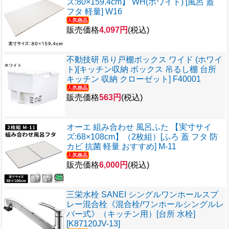
ズ:80×159.4cm】 WH(ホワイト) [風呂 蓋
フタ 軽量] W16
販売価格
4,097円
(税込)
不動技研 吊り戸棚ボックス ワイド (ホワイ
ト)[キッチン収納 ボックス 吊るし棚 台所
キッチン 収納 クローゼット] F40001
販売価格
563円
(税込)
オーエ 組み合わせ 風呂ふた 【実寸サイ
ズ:68×108cm】（2枚組）[ふろ 蓋 フタ 防
カビ 抗菌 軽量 おすすめ] M-11
販売価格
6,000円
(税込)
三栄水栓 SANEI シングルワンホールスプ
レー混合栓《混合栓/ワンホールシングルレ
バー式》（キッチン用）[台所 水栓]
[K87120JV-13]