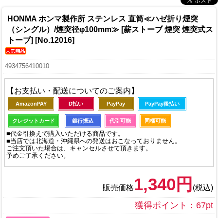
HONMA ホンマ製作所 ステンレス 直筒≪ハゼ折り煙突
（シングル）/煙突径φ100mm≫ [薪ストーブ 煙突 煙突式ス
トーブ] [No.12016]
4934756410010
【お支払い・配送についてのご案内】
AmazonPAY
D払い
PayPay
PayPay後払い
クレジットカード
銀行振込
代引可能
同梱可能
■代金引換えで購入いただける商品です。
■当店では北海道・沖縄県への発送はおこなっておりません。
ご注文頂いた場合は、キャンセルさせて頂きます。
予めご了承ください。
1,340円
販売価格
(税込)
獲得ポイント：67pt