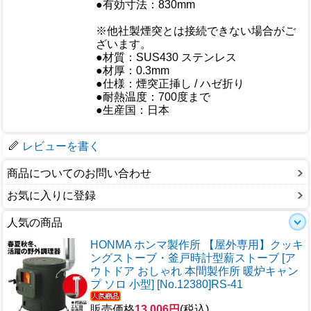
●有効寸法：830mm
重量/容量
※他社製煙突とは接続できない場合がご
おすすめ
ざいます。
●材質：SUS430 ステンレス
●材厚：0.3mm
仕様
●仕様：煙突正挿し / ハゼ折り
●耐熱温度：700度まで
●生産国：日本
梱包サイズ
レビューを書く
商品についてのお問い合わせ
お気に入りに登録
人気の商品
HONMA ホンマ製作所 【屋外専用】クッキ
ングストーブ・釜戸時計型薪ストーブ [ア
ウトドア おしゃれ 本間製作所 暖炉キャン
プ ソロ 小型] [No.12380]RS-41
販売価格
13,006円
(税込)