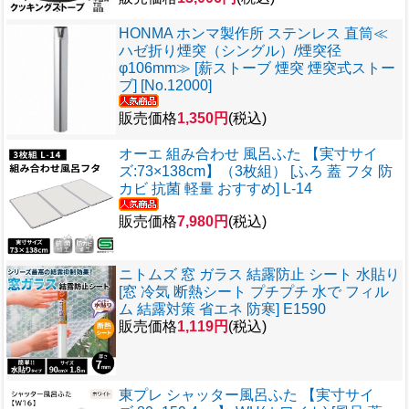
HONMA ホンマ製作所 ステンレス 直筒≪
ハゼ折り煙突（シングル）/煙突径
φ106mm≫ [薪ストーブ 煙突 煙突式ストー
ブ] [No.12000]
販売価格
1,350円
(税込)
オーエ 組み合わせ 風呂ふた 【実寸サイ
ズ:73×138cm】（3枚組） [ふろ 蓋 フタ 防
カビ 抗菌 軽量 おすすめ] L-14
販売価格
7,980円
(税込)
ニトムズ 窓 ガラス 結露防止 シート 水貼り
[窓 冷気 断熱シート プチプチ 水で フィル
ム 結露対策 省エネ 防寒] E1590
販売価格
1,119円
(税込)
東プレ シャッター風呂ふた 【実寸サイ