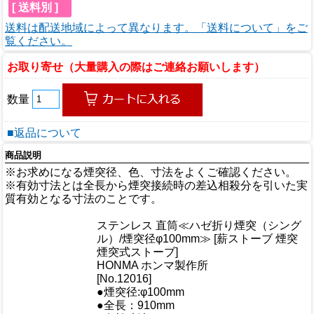
[ 送料別 ]
送料は配送地域によって異なります。「送料について」をご
覧ください。
お取り寄せ（大量購入の際はご連絡お願いします）
数量
■返品について
商品説明
※お求めになる煙突径、色、寸法をよくご確認ください。
※有効寸法とは全長から煙突接続時の差込相殺分を引いた実
質有効となる寸法のことです。
商品情報
ステンレス 直筒≪ハゼ折り煙突（シング
商品名
ル）/煙突径φ100mm≫ [薪ストーブ 煙突
煙突式ストーブ]
メーカー
HONMA ホンマ製作所
規格/品番
[No.12016]
●煙突径:φ100mm
サイズ
●全長：910mm