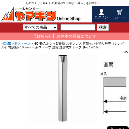
ものづくりと暮らしの必需品で心地よい暮らしをお手伝い！
ログイン
カート
検索
【お知らせ】連休中の営業について
HOME
>
薪ストーブ
> HONMA ホンマ製作所 ステンレス 直筒≪ハゼ折り煙突（シング
ル）/煙突径φ100mm≫ [薪ストーブ 煙突 煙突式ストーブ] [No.12016]