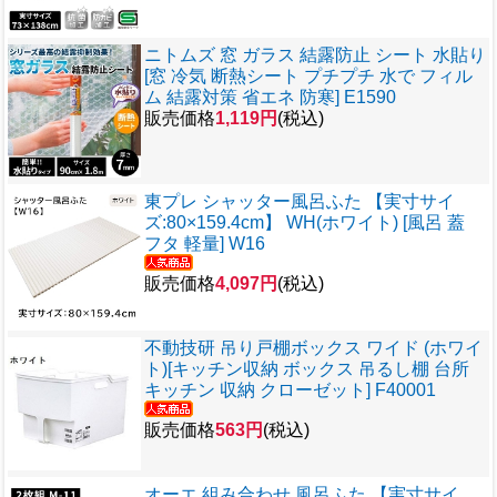
ニトムズ 窓 ガラス 結露防止 シート 水貼り
[窓 冷気 断熱シート プチプチ 水で フィル
ム 結露対策 省エネ 防寒] E1590
販売価格
1,119円
(税込)
東プレ シャッター風呂ふた 【実寸サイ
ズ:80×159.4cm】 WH(ホワイト) [風呂 蓋
フタ 軽量] W16
販売価格
4,097円
(税込)
不動技研 吊り戸棚ボックス ワイド (ホワイ
ト)[キッチン収納 ボックス 吊るし棚 台所
キッチン 収納 クローゼット] F40001
販売価格
563円
(税込)
オーエ 組み合わせ 風呂ふた 【実寸サイ