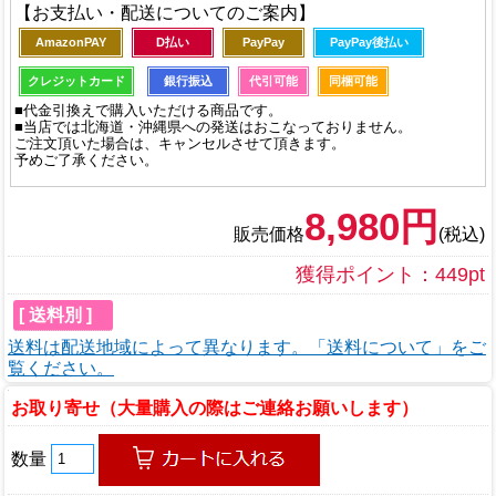
【お支払い・配送についてのご案内】
AmazonPAY
D払い
PayPay
PayPay後払い
クレジットカード
銀行振込
代引可能
同梱可能
■代金引換えで購入いただける商品です。
■当店では北海道・沖縄県への発送はおこなっておりません。
ご注文頂いた場合は、キャンセルさせて頂きます。
予めご了承ください。
8,980円
販売価格
(税込)
獲得ポイント：449pt
[ 送料別 ]
送料は配送地域によって異なります。「送料について」をご
覧ください。
お取り寄せ（大量購入の際はご連絡お願いします）
数量