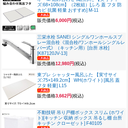
ズ:68×108cm】（2枚組）[ふろ 蓋 フタ 防
カビ 抗菌 軽量 おすすめ] M-11
販売価格
6,000円
(税込)
三栄水栓 SANEI シングルワンホールスプ
レー混合栓《混合栓/ワンホールシングルレ
バー式》（キッチン用）[台所 水栓]
[K87120JV-13]
販売価格
12,980円
(税込)
東プレ シャッター風呂ふた 【実寸サイ
ズ:75×149.2cm】 WH(ホワイト) [風呂 蓋
フタ 軽量] L15
販売価格
3,662円
(税込)
不動技研 吊り戸棚ボックス スリム (ホワイ
ト)[キッチン 収納 ボックス 吊るし棚 台所
キッチン クローゼット] F40105