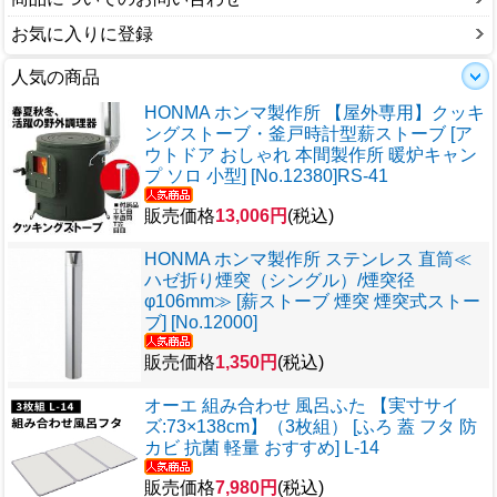
お気に入りに登録
人気の商品
HONMA ホンマ製作所 【屋外専用】クッキ
ングストーブ・釜戸時計型薪ストーブ [ア
ウトドア おしゃれ 本間製作所 暖炉キャン
プ ソロ 小型] [No.12380]RS-41
販売価格
13,006円
(税込)
HONMA ホンマ製作所 ステンレス 直筒≪
ハゼ折り煙突（シングル）/煙突径
φ106mm≫ [薪ストーブ 煙突 煙突式ストー
ブ] [No.12000]
販売価格
1,350円
(税込)
オーエ 組み合わせ 風呂ふた 【実寸サイ
ズ:73×138cm】（3枚組） [ふろ 蓋 フタ 防
カビ 抗菌 軽量 おすすめ] L-14
販売価格
7,980円
(税込)