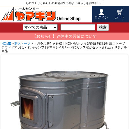
ものづくりと暮らしの必需品で心地よい暮らしをお手伝い！
ログイン
カート
検索
【お知らせ】連休中の営業について
HOME
>
薪ストーブ
> 【ガラス窓付き仕様】HONMAホンマ製作所 時計1型 薪ストーブ
アウドドア おしゃれ キャンプ [ヤマキシPB] AF-60にガラス窓がセットされたオリジナル
商品