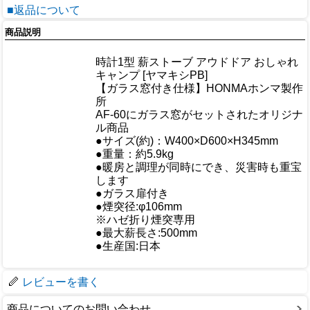
■返品について
商品説明
商品情報
時計1型 薪ストーブ アウドドア おしゃれ
商品名
キャンプ [ヤマキシPB]
【ガラス窓付き仕様】HONMAホンマ製作
メーカー
所
AF-60にガラス窓がセットされたオリジナ
規格/品番
ル商品
サイズ
●サイズ(約)：W400×D600×H345mm
重量/容量
●重量：約5.9kg
●暖房と調理が同時にでき、災害時も重宝
おすすめ
します
●ガラス扉付き
●煙突径:φ106mm
※ハゼ折り煙突専用
仕様
●最大薪長さ:500mm
●生産国:日本
梱包サイズ
レビューを書く
商品についてのお問い合わせ