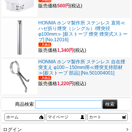
販売価格
500円
(税込)
HONMA ホンマ製作所 ステンレス 直筒≪
ハゼ折り煙突（シングル）/煙突径
φ100mm≫ [薪ストーブ 煙突 煙突式ストー
ブ] [No.12016]
販売価格
1,340円
(税込)
HONMA ホンマ製作所 ステンレス 自在煙
突支え φ100～150mm用≪煙突支持部材
≫[薪ストーブ 部品] [No.501004001]
販売価格
1,220円
(税込)
商品検索
ホーム
マイページ
カート
ログイン