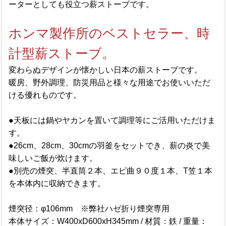
ーターとしても役立つ薪ストーブです。
ホンマ製作所のベストセラー、時
計型薪ストーブ。
変わらぬデザインが懐かしい日本の薪ストーブです。
暖房、野外調理、防災用品と様々な用途でお使いいただ
ける優れものです。
●天板には鍋やヤカンを置いて調理等にご活用いただけま
す。
●26cm、28cm、30cmの羽釜をセットでき、薪の炎で美
味しいご飯が炊けます。
●別売の煙突、半直筒２本、エビ曲９０度１本、T笠１本
を本体内に収納できます。
煙突径：φ106mm ※弊社ハゼ折り煙突専用
本体サイズ：W400xD600xH345mm / 材質：鉄 / 重量：