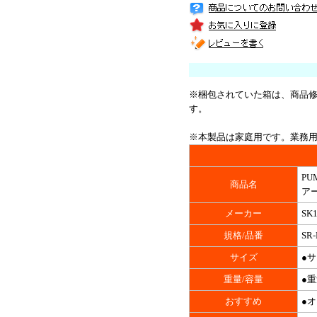
※梱包されていた箱は、商品
す。
※本製品は家庭用です。業務
PU
商品名
ア
メーカー
SK
規格/品番
SR
サイズ
●サ
重量/容量
●重
おすすめ
●