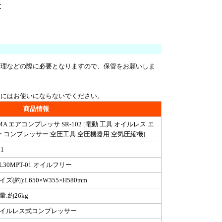
修理などの際に必要となりますので、保管をお願いしま
用にはお使いにならないでください。
商品情報
MA エアコンプレッサ SR-102 [電動 工具 オイルレス エ
ー コンプレッサー 空圧工具 空圧機器用 空気圧縮機]
11
-L30MPT-01 オイルフリー
イズ(約):L650×W355×H580mm
量:約26kg
オイルレス式コンプレッサー