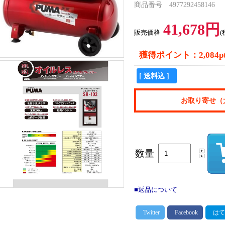
商品番号 4977292458146
41,678円
販売価格
(
獲得ポイント：2,084p
[ 送料込 ]
お取り寄せ（
数量
■返品について