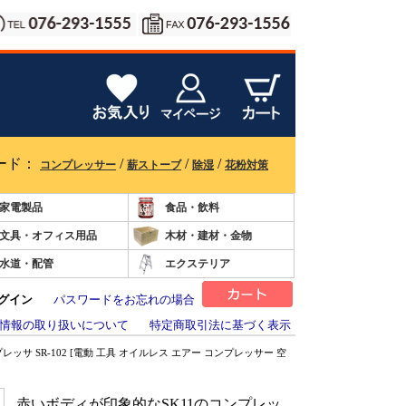
ード：
/
/
/
コンプレッサー
薪ストーブ
除湿
花粉対策
家電製品
食品・飲料
文具・オフィス用品
木材・建材・金物
水道・配管
エクステリア
グイン
パスワードをお忘れの場合
情報の取り扱いについて
特定商取引法に基づく表示
ンプレッサ SR-102 [電動 工具 オイルレス エアー コンプレッサー 空
赤いボディが印象的なSK11のコンプレッ