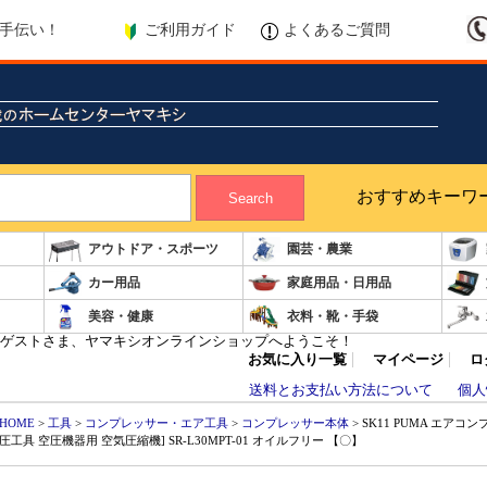
ご利用ガイド
よくあるご質問
手伝い！
おすすめキーワ
Search
アウトドア・スポーツ
園芸・農業
カー用品
家庭用品・日用品
美容・健康
衣料・靴・手袋
ゲストさま、ヤマキシオンラインショップへようこそ！
お気に入り一覧
マイページ
ロ
送料とお支払い方法について
個人
HOME
>
工具
>
コンプレッサー・エア工具
>
コンプレッサー本体
> SK11 PUMA エアコ
圧工具 空圧機器用 空気圧縮機] SR-L30MPT-01 オイルフリー 【〇】