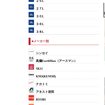
２５L
２７L
３０L
３６L
３８L
■メーカー別
シンセイ
高儀EarthMan（アースマン）
SK11
KNO(KENOH)
ナカトミ
アネスト岩田
RYOBI