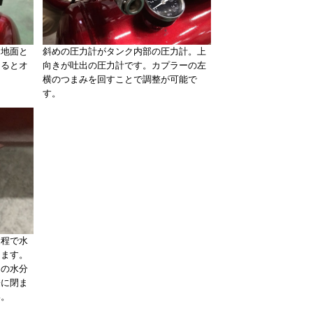
。地面と
斜めの圧力計がタンク内部の圧力計。上
てるとオ
向きが吐出の圧力計です。カプラーの左
横のつまみを回すことで調整が可能で
す。
過程で水
ります。
中の水分
際に閉ま
い。