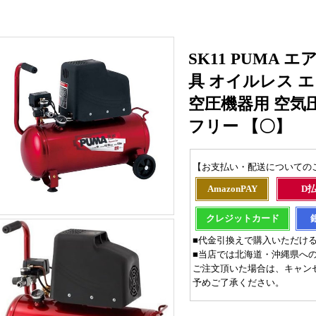
SK11 PUMA エ
具 オイルレス 
空圧機器用 空気圧縮
フリー 【〇】
【お支払い・配送についての
AmazonPAY
D
クレジットカード
■代金引換えで購入いただけ
■当店では北海道・沖縄県へ
ご注文頂いた場合は、キャン
予めご了承ください。