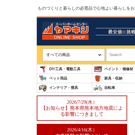
ものづくりと暮らしの必需品で心地よい暮らしをお
DIY工具・電動工具
ペイント・補修材
ペット用品
家具・収納
インテリア・寝具
自転車
2026/7/29(水）
【お知らせ】熊本県熊本地方地震によ
る影響につきまして
2026/4/16(木）