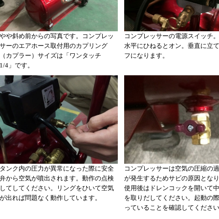
やや斜め前からの写真です。コンプレッ
コンプレッサーの電源スイッチ
サーのエアホース取付用のカプリング
水平にひねるとオン。垂直に立
（カプラー）サイズは「ワンタッチ
フになります。
1/4」です。
タンク内の圧力が異常になった際に安全
コンプレッサーは空気の圧縮の
弁から空気が噴出されます。動作の点検
が発生するためサビの原因とな
してしてください。リングをひいて空気
使用後はドレンコックを開いて
が出れば問題なく動作しています。
を取りだしてください。起動の
っていることを確認してくださ