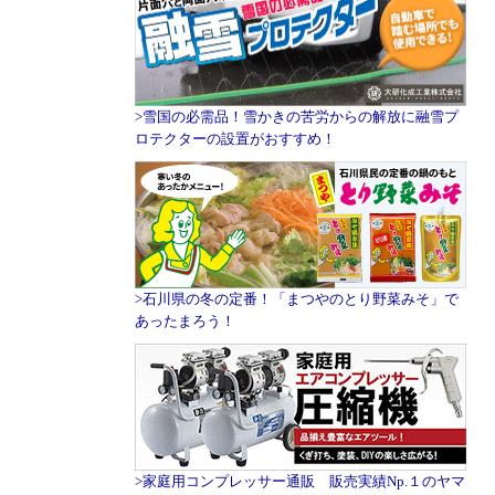
>雪国の必需品！雪かきの苦労からの解放に融雪プ
ロテクターの設置がおすすめ！
>石川県の冬の定番！「まつやのとり野菜みそ」で
あったまろう！
>家庭用コンプレッサー通販 販売実績Np.１のヤマ