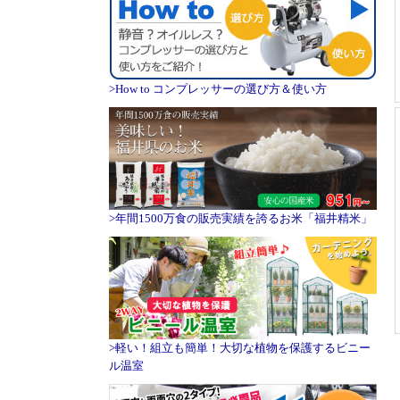
>How to コンプレッサーの選び方＆使い方
>年間1500万食の販売実績を誇るお米「福井精米」
>軽い！組立も簡単！大切な植物を保護するビニー
ル温室