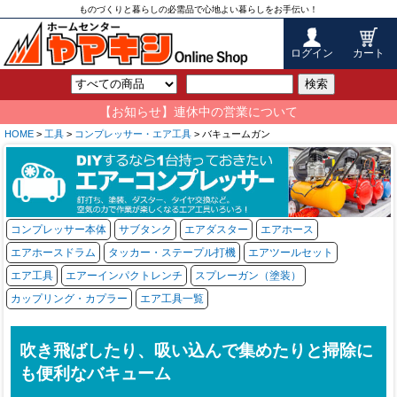
ものづくりと暮らしの必需品で心地よい暮らしをお手伝い！
ログイン
カート
検索
【お知らせ】連休中の営業について
HOME
>
工具
>
コンプレッサー・エア工具
> バキュームガン
コンプレッサー本体
サブタンク
エアダスター
エアホース
エアホースドラム
タッカー・ステープル打機
エアツールセット
エア工具
エアーインパクトレンチ
スプレーガン（塗装）
カップリング・カプラー
エア工具一覧
吹き飛ばしたり、吸い込んで集めたりと掃除に
も便利なバキューム