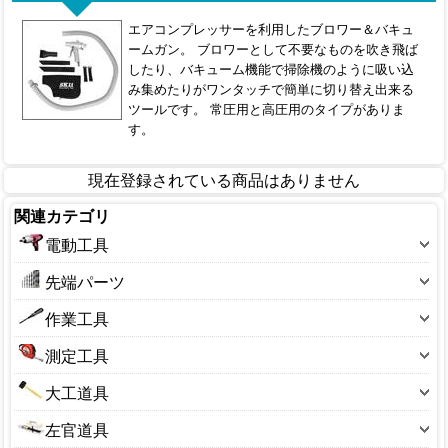
エアコンプレッサーを利用したブロワー＆バキュ
ームガン。 ブロワーとして不要なものを吹き飛ば
したり、バキューム機能で掃除機のように吸い込
み集めたりがワンタッチで簡単に切り替え出来る
ツールです。 常圧用と高圧用のタイプがありま
す。
現在登録されている商品はありません
関連カテゴリ
電動工具
ドリル・インパクト
先端パーツ
切削・研磨工具
ドリルパーツ
作業工具
切断工具
切削・研磨パーツ
スパナ
測定工具
清掃機器
切断パーツ
ドライバー
曲尺・直尺・ノギス
熱工具
大工道具
アダプター・部品
ペンチ・プライヤ・ニッパー
ハカリ・マグネット
発電機
鋸（ノコギリ）
ミニルーター用先端パーツ
左官道具
レンチ
マーキング
溶接機器