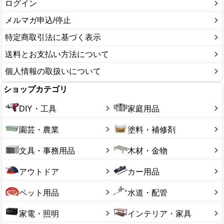
空リール
安全ストッパー
フィニッシュネイル
ログイン
ビッドホルダー
スリングベルト
メーカー:MAX
作業灯
安全帯
ピンネイル・ピンネイラ
現場・作業用品
チェーンブロック
メルマガ申込/停止
替球
耳栓
エアツールセット
その他
ハンドリフト・パレット
特定商取引法に基づく表示
電工ドラム
カラーコーン・バリケード
ロール釘
送料とお支払い方法について
保護衣料
エアーインパクトレンチ
個人情報の取扱いについて
その他
スプレーガン(塗装)
ショップカテゴリ
DIY・工具
家庭用品
園芸・農業
塗料・補修剤
文具・事務用品
木材・金物
アウトドア
カー用品
ペット用品
水道・配管
家電・照明
インテリア・家具