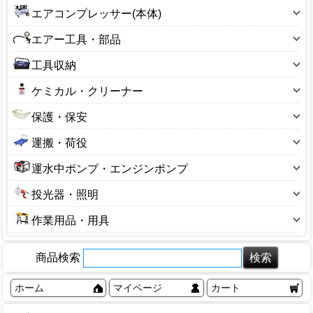
斧（オノ）
先端工具（サンフレックス）
鏝(こて)
穴あけ具・ドリル類
エアコンプレッサー(本体)
温度計
撹拌機
金槌・バール
先端工具（プロクソン）
タフ舟・バケツ
圧着工具
オイル式
巻尺・コンベ
部品(電動工具)
エアー工具・部品
スクレーパー・ヘラ
その他
ふるい(左官)
切削・研磨工具
オイルフリー
光学式測定器
充電器
サブタンク
ノミ・彫刻刀・カンナ
工具収納
スポンジ・ブラシ
切断工具
静音
水平器
その他
エアー工具
ハサミ・ナイフ・カッター
工具箱
ヒーター
固定工具
ケミカル・クリーナー
エンジン式
製図用具
エアパーツ
ハンマー・ポンチ
工具袋
その他
締付工具
オイル
ベルト式
測量・レーザー
保護・保安
エア配管
穴あけ具・ドリル類
パーツケース
引き抜き工具
グリース
ホビー用
その他
ヘルメット
エアダスター
毛引
運搬・荷役
コンテナ
工具セット
シリコンスプレー
メーカー:シンセイ
ゴーグル・メガネ
エアホース
その他
台車
バスケット
その他
運水中ポンプ・エンジンポンプ
パーツクリーナー
メーカー:高儀EarthMan
マスク・フィルター
カップリング・カプラー
平台車
収納小物
水中ポンプ・エンジンポンプ
その他スプレー(ケミカル)
メーカー:SK11
投光器・照明
ステッカー・腕章・反射ベスト
エアホースドラム
滑車
ツールワゴン・キャビネット
メーカー:KNO(KENOH)
投光器
すべり止めマット
圧力計
作業用品・用具
荷締め機
大型ボックス
メーカー:ナカトミ
センサーライト
セーフティコード
エアーチャック
作業台・スタンド
U字溝クランプ
その他
メーカー:アネスト岩田
フラッシュライト
フェンス
エアータッカー・ステープル打機
商品検索
容器
アイフック
メーカー:RYOBI
ライト
ホイッスル・メガホン
ステープル針
ウエス・ペーパー
ウインチ・Cブロック
ホーム
マイページ
カート
メーカー:山善
延長コード
ミラー・ポール
フィニッシュネイラ
カラビナ
ウインチ・ホイスト
メーカー:アサヒペン