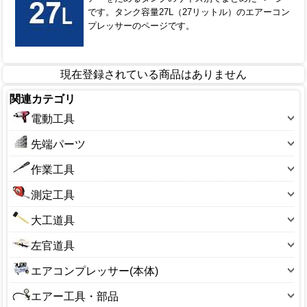
です。タンク容量27L（27リットル）のエアーコン
プレッサーのページです。
現在登録されている商品はありません
関連カテゴリ
電動工具
ドリル・インパクト
先端パーツ
切削・研磨工具
ドリルパーツ
作業工具
切断工具
切削・研磨パーツ
スパナ
測定工具
清掃機器
切断パーツ
ドライバー
曲尺・直尺・ノギス
熱工具
大工道具
アダプター・部品
ペンチ・プライヤ・ニッパー
ハカリ・マグネット
発電機
鋸（ノコギリ）
ミニルーター用先端パーツ
左官道具
レンチ
マーキング
溶接機器
斧（オノ）
先端工具（サンフレックス）
鏝(こて)
穴あけ具・ドリル類
エアコンプレッサー(本体)
温度計
撹拌機
金槌・バール
先端工具（プロクソン）
タフ舟・バケツ
圧着工具
オイル式
巻尺・コンベ
部品(電動工具)
エアー工具・部品
スクレーパー・ヘラ
その他
ふるい(左官)
切削・研磨工具