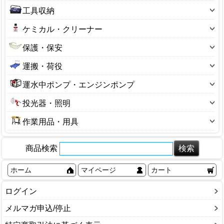
オイルフリー
光学式測定器
充電器
サブタンク
ノミ・彫刻刀・カンナ
工具収納
スポンジ・ブラシ
切断工具
静音
水平器
その他
エアー工具
ハサミ・ナイフ・カッター
工具箱
ヒーター
固定工具
ケミカル・クリーナー
エンジン式
製図用具
エアパーツ
ハンマー・ポンチ
工具袋
その他
締付工具
オイル
ベルト式
測量・レーザー
保護・保安
エア配管
穴あけ具・ドリル類
パーツケース
引き抜き工具
グリース
ホビー用
その他
ヘルメット
エアダスター
毛引
運搬・荷役
コンテナ
工具セット
シリコンスプレー
メーカー:シンセイ
ゴーグル・メガネ
エアホース
その他
台車
バスケット
その他
運水中ポンプ・エンジンポンプ
パーツクリーナー
メーカー:高儀EarthMan
マスク・フィルター
カップリング・カプラー
平台車
収納小物
水中ポンプ・エンジンポンプ
その他スプレー(ケミカル)
メーカー:SK11
投光器・照明
ステッカー・腕章・反射ベスト
エアホースドラム
滑車
ツールワゴン・キャビネット
メーカー:KNO(KENOH)
投光器
すべり止めマット
圧力計
作業用品・用具
荷締め機
大型ボックス
メーカー:ナカトミ
センサーライト
セーフティコード
エアーチャック
作業台・スタンド
U字溝クランプ
その他
メーカー:アネスト岩田
フラッシュライト
フェンス
エアータッカー・ステープル打機
商品検索
容器
アイフック
メーカー:RYOBI
ライト
ホイッスル・メガホン
ステープル針
ウエス・ペーパー
ウインチ・Cブロック
ホーム
マイページ
カート
メーカー:山善
延長コード
ミラー・ポール
フィニッシュネイラ
カラビナ
ウインチ・ホイスト
メーカー:アサヒペン
空リール
安全ストッパー
フィニッシュネイル
ログイン
ビッドホルダー
スリングベルト
メーカー:MAX
作業灯
安全帯
ピンネイル・ピンネイラ
現場・作業用品
チェーンブロック
メルマガ申込/停止
替球
耳栓
エアツールセット
その他
ハンドリフト・パレット