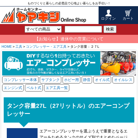
ものづくりと暮らしの必需品で心地よい暮らしをお手伝い！
ログイン
カート
検索
【お知らせ】連休中の営業について
HOME
>
工具
>
コンプレッサー・エア工具
> タンク容量：２７L
コンプレッサー本体
サブタンク
ホビー用
静音
オイル式
オイルレス
エンジン式
ベルト式
エア工具一覧
タンク容量27L（27リットル）のエアーコンプ
レッサー
エアーコンプレッサーを選ぶうえで重要となるエ
アーをためるタンクのサイズ別でまとめたページ