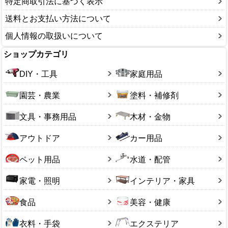
特定商取引法に基づく表示
電工ドラム
カラーコーン・バリケード
ロール釘
送料とお支払い方法について
保護衣料
エアーインパクトレンチ
個人情報の取扱いについて
その他
スプレーガン(塗装)
ショップカテゴリ
DIY・工具
家庭用品
園芸・農業
塗料・補修剤
文具・事務用品
木材・金物
アウトドア
カー用品
ペット用品
水道・配管
家電・照明
インテリア・家具
食品
美容・健康
衣料・手袋
エクステリア