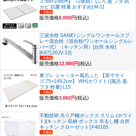
ズ:68×108cm】（2枚組）[ふろ 蓋 フタ 防
カビ 抗菌 軽量 おすすめ] M-11
販売価格
6,000円
(税込)
三栄水栓 SANEI シングルワンホールスプ
レー混合栓《混合栓/ワンホールシングルレ
バー式》（キッチン用）[台所 水栓]
[K87120JV-13]
販売価格
12,980円
(税込)
東プレ シャッター風呂ふた 【実寸サイ
ズ:75×149.2cm】 WH(ホワイト) [風呂 蓋
フタ 軽量] L15
販売価格
3,662円
(税込)
不動技研 吊り戸棚ボックス スリム (ホワイ
ト)[キッチン 収納 ボックス 吊るし棚 台所
キッチン クローゼット] F40105