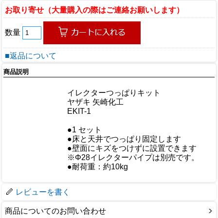
お取り寄せ（大量購入の際はご連絡お願いします）
数量
■返品について
商品説明
商品情報
商品名
イレクターつっぱりキット
メーカー
ヤザキ 矢崎化工
規格/品番
EKIT-1
サイズ
重量/容量
●1 セット
●床と天井でつっぱり固定します
おすすめ
●壁面にキズをつけずに設置できます
※Φ28イレクターパイプは別売です。
仕様
●耐荷重：約10kg
梱包サイズ
レビューを書く
商品についてのお問い合わせ