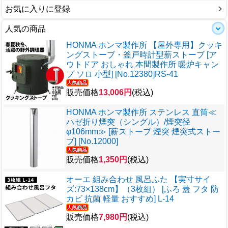
お気に入りに登録
人気の商品
HONMA ホンマ製作所 【屋外専用】クッキ
ングストーブ・釜戸時計型薪ストーブ [ア
ウトドア おしゃれ 本間製作所 暖炉キャン
プ ソロ 小型] [No.12380]RS-41
販売価格
13,006円
(税込)
HONMA ホンマ製作所 ステンレス 直筒≪
ハゼ折り煙突（シングル）/煙突径
φ106mm≫ [薪ストーブ 煙突 煙突式ストー
ブ] [No.12000]
販売価格
1,350円
(税込)
オーエ 組み合わせ 風呂ふた 【実寸サイ
ズ:73×138cm】（3枚組） [ふろ 蓋 フタ 防
カビ 抗菌 軽量 おすすめ] L-14
販売価格
7,980円
(税込)