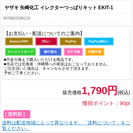
ヤザキ 矢崎化工 イレクターつっぱりキット EKIT-1
4979652599124
【お支払い・配送についてのご案内】
AmazonPAY
D払い
PayPay
PayPay後払い
クレジットカード
銀行振込
代引可能
同梱可能
■代金引換えで購入いただける商品です。
■当店では北海道・沖縄県への発送はおこなっておりません。
ご注文頂いた場合は、キャンセルさせて頂きます。
予めご了承ください。
1,790円
販売価格
(税込)
獲得ポイント：90pt
[ 送料別 ]
送料は配送地域によって異なります。「送料について」をご
覧ください。