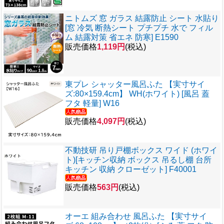
ニトムズ 窓 ガラス 結露防止 シート 水貼り
[窓 冷気 断熱シート プチプチ 水で フィル
ム 結露対策 省エネ 防寒] E1590
販売価格
1,119円
(税込)
東プレ シャッター風呂ふた 【実寸サイ
ズ:80×159.4cm】 WH(ホワイト) [風呂 蓋
フタ 軽量] W16
販売価格
4,097円
(税込)
不動技研 吊り戸棚ボックス ワイド (ホワイ
ト)[キッチン収納 ボックス 吊るし棚 台所
キッチン 収納 クローゼット] F40001
販売価格
563円
(税込)
オーエ 組み合わせ 風呂ふた 【実寸サイ