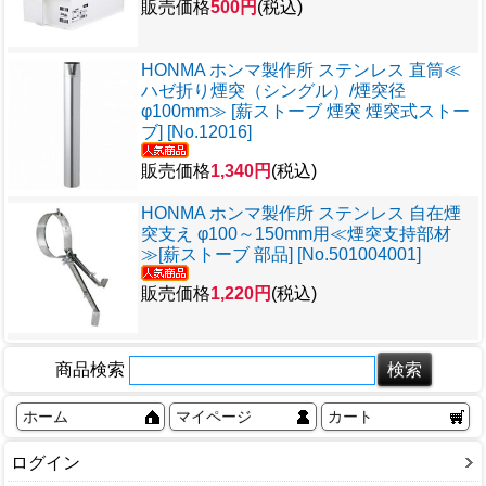
販売価格
500円
(税込)
HONMA ホンマ製作所 ステンレス 直筒≪
ハゼ折り煙突（シングル）/煙突径
φ100mm≫ [薪ストーブ 煙突 煙突式ストー
ブ] [No.12016]
販売価格
1,340円
(税込)
HONMA ホンマ製作所 ステンレス 自在煙
突支え φ100～150mm用≪煙突支持部材
≫[薪ストーブ 部品] [No.501004001]
販売価格
1,220円
(税込)
商品検索
ホーム
マイページ
カート
ログイン