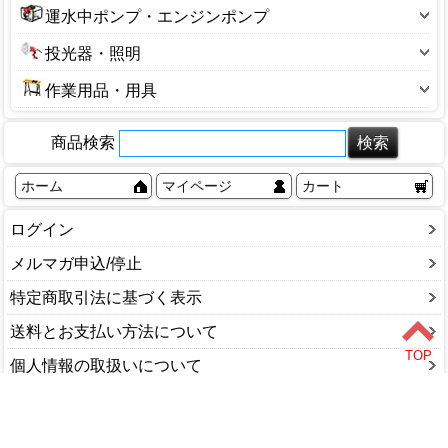
ゴーグル・メガネ
エアホース
その他
台車
バスケット
その他
運水中ポンプ・エンジンポンプ
パーツクリーナー
メーカー:高儀EarthMan
マスク・フィルター
カップリング・カプラー
平台車
収納小物
水中ポンプ・エンジンポンプ
その他スプレー(ケミカル)
メーカー:SK11
投光器・照明
ステッカー・腕章・反射ベスト
エアホースドラム
滑車
ツールワゴン・キャビネット
メーカー:KNO(KENOH)
投光器
すべり止めマット
圧力計
作業用品・用具
荷締め機
大型ボックス
メーカー:ナカトミ
センサーライト
セーフティコード
エアーチャック
作業台・スタンド
U字溝クランプ
その他
メーカー:アネスト岩田
フラッシュライト
フェンス
エアータッカー・ステープル打機
商品検索
容器
アイフック
メーカー:RYOBI
ライト
ホイッスル・メガホン
ステープル針
ウエス・ペーパー
ウインチ・Cブロック
ホーム
マイページ
カート
メーカー:山善
延長コード
ミラー・ポール
フィニッシュネイラ
カラビナ
ウインチ・ホイスト
メーカー:アサヒペン
空リール
安全ストッパー
フィニッシュネイル
ログイン
ビッドホルダー
スリングベルト
メーカー:MAX
作業灯
安全帯
ピンネイル・ピンネイラ
現場・作業用品
チェーンブロック
メルマガ申込/停止
替球
耳栓
エアツールセット
その他
ハンドリフト・パレット
特定商取引法に基づく表示
電工ドラム
カラーコーン・バリケード
ロール釘
送料とお支払い方法について
保護衣料
エアーインパクトレンチ
個人情報の取扱いについて
その他
スプレーガン(塗装)
ショップカテゴリ
DIY・工具
家庭用品