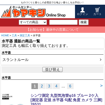
ものづくりと暮らしの必需品で心地よい暮らしをお手伝い！
ログイン
カート
検索
【お知らせ】連休中の営業について
HOME
>
工具
>
測定工具
> 水平器
水平器 通販の商品一覧
測定工具 も幅広く取り揃えております。
水平器
スラントルール
並び替え
水平器
>
1
2
3
4
…
6
シンワ測定 丸型気泡管φ16 ブルー 2ケ入
[測定器 定規 水平器 勾配 角度 カメラ 三脚]
76531