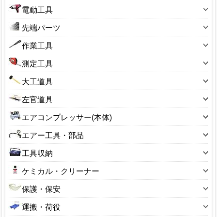
電動工具
ドリル・インパクト
先端パーツ
切削・研磨工具
ドリルパーツ
作業工具
切断工具
切削・研磨パーツ
スパナ
測定工具
清掃機器
切断パーツ
ドライバー
曲尺・直尺・ノギス
熱工具
大工道具
アダプター・部品
ペンチ・プライヤ・ニッパー
ハカリ・マグネット
発電機
鋸（ノコギリ）
ミニルーター用先端パーツ
左官道具
レンチ
マーキング
溶接機器
斧（オノ）
先端工具（サンフレックス）
鏝(こて)
穴あけ具・ドリル類
エアコンプレッサー(本体)
温度計
撹拌機
金槌・バール
先端工具（プロクソン）
タフ舟・バケツ
圧着工具
オイル式
巻尺・コンベ
部品(電動工具)
エアー工具・部品
スクレーパー・ヘラ
その他
ふるい(左官)
切削・研磨工具
オイルフリー
光学式測定器
充電器
サブタンク
ノミ・彫刻刀・カンナ
工具収納
スポンジ・ブラシ
切断工具
静音
水平器
その他
エアー工具
ハサミ・ナイフ・カッター
工具箱
ヒーター
固定工具
ケミカル・クリーナー
エンジン式
製図用具
エアパーツ
ハンマー・ポンチ
工具袋
その他
締付工具
オイル
ベルト式
測量・レーザー
保護・保安
エア配管
穴あけ具・ドリル類
パーツケース
引き抜き工具
グリース
ホビー用
その他
ヘルメット
エアダスター
毛引
運搬・荷役
コンテナ
工具セット
シリコンスプレー
メーカー:シンセイ