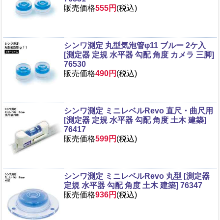
販売価格
555円
(税込)
シンワ測定 丸型気泡管φ11 ブルー 2ケ入
[測定器 定規 水平器 勾配 角度 カメラ 三脚]
76530
販売価格
490円
(税込)
シンワ測定 ミニレベルRevo 直尺・曲尺用
[測定器 定規 水平器 勾配 角度 土木 建築]
76417
販売価格
599円
(税込)
シンワ測定 ミニレベルRevo 丸型 [測定器
定規 水平器 勾配 角度 土木 建築] 76347
販売価格
936円
(税込)