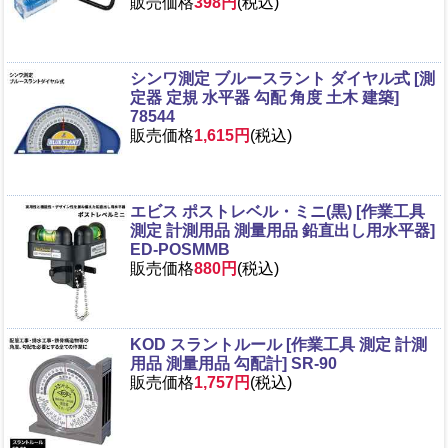
販売価格
398円
(税込)
シンワ測定 ブルースラント ダイヤル式 [測
定器 定規 水平器 勾配 角度 土木 建築]
78544
販売価格
1,615円
(税込)
エビス ポストレベル・ミニ(黒) [作業工具
測定 計測用品 測量用品 鉛直出し用水平器]
ED-POSMMB
販売価格
880円
(税込)
KOD スラントルール [作業工具 測定 計測
用品 測量用品 勾配計] SR-90
販売価格
1,757円
(税込)