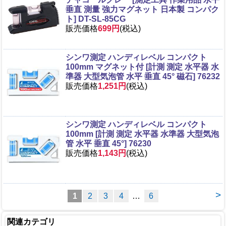
垂直 測量 強力マグネット 日本製 コンパク
ト] DT-SL-85CG
販売価格
699円
(税込)
シンワ測定 ハンディレベル コンパクト
100mm マグネット付 [計測 測定 水平器 水
準器 大型気泡管 水平 垂直 45° 磁石] 76232
販売価格
1,251円
(税込)
シンワ測定 ハンディレベル コンパクト
100mm [計測 測定 水平器 水準器 大型気泡
管 水平 垂直 45°] 76230
販売価格
1,143円
(税込)
>
1
2
3
4
…
6
関連カテゴリ