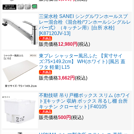
三栄水栓 SANEI シングルワンホールスプ
レー混合栓《混合栓/ワンホールシングルレ
バー式》（キッチン用）[台所 水栓]
[K87120JV-13]
販売価格
12,980円
(税込)
東プレ シャッター風呂ふた 【実寸サイ
ズ:75×149.2cm】 WH(ホワイト) [風呂 蓋
フタ 軽量] L15
販売価格
3,662円
(税込)
不動技研 吊り戸棚ボックス スリム (ホワイ
ト)[キッチン 収納 ボックス 吊るし棚 台所
キッチン クローゼット] F40105
販売価格
500円
(税込)