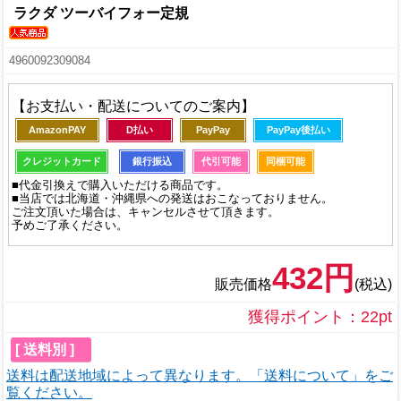
ラクダ ツーバイフォー定規
4960092309084
【お支払い・配送についてのご案内】
AmazonPAY
D払い
PayPay
PayPay後払い
クレジットカード
銀行振込
代引可能
同梱可能
■代金引換えで購入いただける商品です。
■当店では北海道・沖縄県への発送はおこなっておりません。
ご注文頂いた場合は、キャンセルさせて頂きます。
予めご了承ください。
432円
販売価格
(税込)
獲得ポイント：22pt
[ 送料別 ]
送料は配送地域によって異なります。「送料について」をご
覧ください。