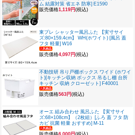
ム 結露対策 省エネ 防寒] E1590
販売価格
1,119円
(税込)
東プレ シャッター風呂ふた 【実寸サイ
ズ:80×159.4cm】 WH(ホワイト) [風呂 蓋
フタ 軽量] W16
販売価格
4,097円
(税込)
不動技研 吊り戸棚ボックス ワイド (ホワイ
ト)[キッチン収納 ボックス 吊るし棚 台所
キッチン 収納 クローゼット] F40001
販売価格
563円
(税込)
オーエ 組み合わせ 風呂ふた 【実寸サイ
ズ:68×108cm】（2枚組）[ふろ 蓋 フタ 防
カビ 抗菌 軽量 おすすめ] M-11
販売価格
6,000円
(税込)