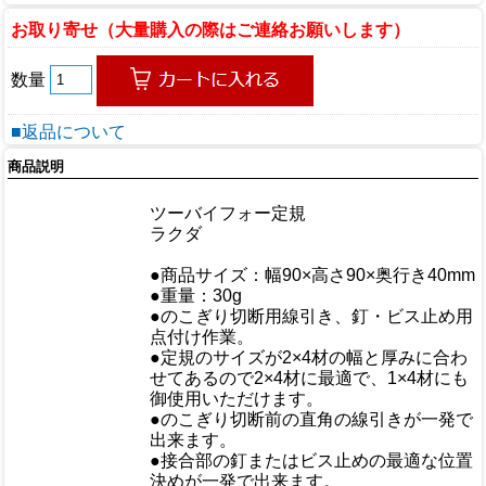
お取り寄せ（大量購入の際はご連絡お願いします）
数量
■返品について
商品説明
商品情報
商品名
ツーバイフォー定規
メーカー
ラクダ
規格/品番
サイズ
●商品サイズ：幅90×高さ90×奥行き40mm
重量/容量
●重量：30g
●のこぎり切断用線引き、釘・ビス止め用
点付け作業。
●定規のサイズが2×4材の幅と厚みに合わ
せてあるので2×4材に最適で、1×4材にも
御使用いただけます。
●のこぎり切断前の直角の線引きが一発で
出来ます。
●接合部の釘またはビス止めの最適な位置
おすすめ
決めが一発で出来ます。