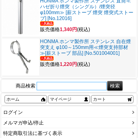
HONMA ホンマ製作所 ステンレス 直筒≪
ハゼ折り煙突（シングル）/煙突径
φ100mm≫ [薪ストーブ 煙突 煙突式ストー
ブ] [No.12016]
販売価格
1,340円
(税込)
HONMA ホンマ製作所 ステンレス 自在煙
突支え φ100～150mm用≪煙突支持部材
≫[薪ストーブ 部品] [No.501004001]
販売価格
1,220円
(税込)
商品検索
ホーム
マイページ
カート
ログイン
メルマガ申込/停止
特定商取引法に基づく表示