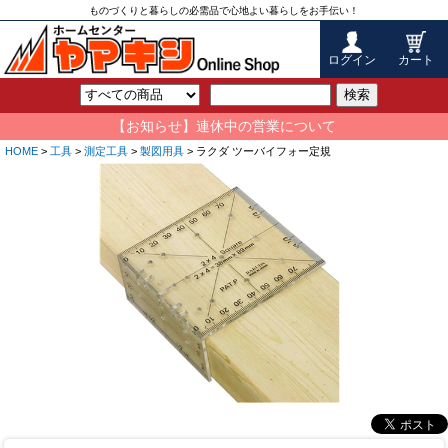
ものづくりと暮らしの必需品で心地よい暮らしをお手伝い！
ログイン
カート
検索
【お知らせ】連休中の営業について
HOME
>
工具
>
測定工具
>
製図用具
> ラクダ ツーバイフォー定規