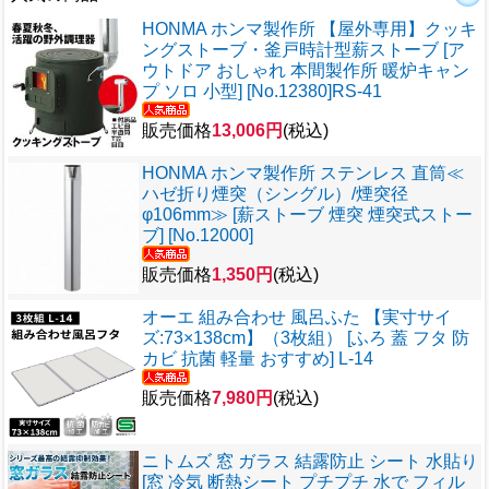
HONMA ホンマ製作所 【屋外専用】クッキ
ングストーブ・釜戸時計型薪ストーブ [ア
ウトドア おしゃれ 本間製作所 暖炉キャン
プ ソロ 小型] [No.12380]RS-41
販売価格
13,006円
(税込)
HONMA ホンマ製作所 ステンレス 直筒≪
ハゼ折り煙突（シングル）/煙突径
φ106mm≫ [薪ストーブ 煙突 煙突式ストー
ブ] [No.12000]
販売価格
1,350円
(税込)
オーエ 組み合わせ 風呂ふた 【実寸サイ
ズ:73×138cm】（3枚組） [ふろ 蓋 フタ 防
カビ 抗菌 軽量 おすすめ] L-14
販売価格
7,980円
(税込)
ニトムズ 窓 ガラス 結露防止 シート 水貼り
[窓 冷気 断熱シート プチプチ 水で フィル