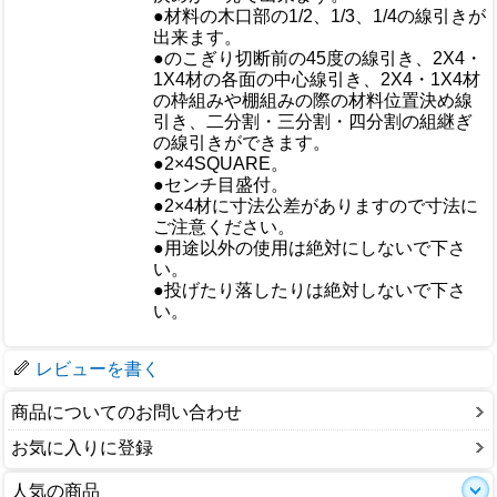
●材料の木口部の1/2、1/3、1/4の線引きが
出来ます。
●のこぎり切断前の45度の線引き、2X4・
1X4材の各面の中心線引き、2X4・1X4材
の枠組みや棚組みの際の材料位置決め線
引き、二分割・三分割・四分割の組継ぎ
の線引きができます。
●2×4SQUARE。
●センチ目盛付。
●2×4材に寸法公差がありますので寸法に
ご注意ください。
仕様
●用途以外の使用は絶対にしないで下さ
い。
●投げたり落したりは絶対しないで下さ
い。
梱包サイズ
レビューを書く
商品についてのお問い合わせ
お気に入りに登録
人気の商品