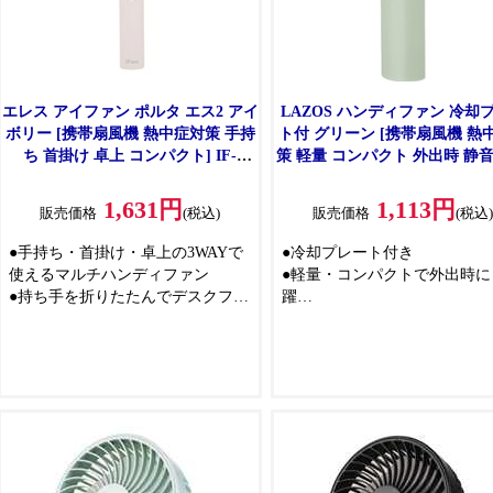
エレス アイファン ポルタ エス2 アイ
LAZOS ハンディファン 冷却
ボリー [携帯扇風機 熱中症対策 手持
ト付 グリーン [携帯扇風機 熱
ち 首掛け 卓上 コンパクト] IF-
策 軽量 コンパクト 外出時 静音
PTS25IV
式] L-HFP-G
1,631円
1,113円
販売価格
(税込)
販売価格
(税込
●手持ち・首掛け・卓上の3WAYで
●冷却プレート付き
使えるマルチハンディファン
●軽量・コンパクトで外出時に
●持ち手を折りたたんでデスクファ
躍
ンにしたり、ネックストラップを
●静音＆充電式なのでどこでも
つけて首から下げたり、シーンに
る
合わせて自由に使えます
●風量は3段階+リズム風の調整が可
能で、独自設計のブレードが静音
性とパワフルな風量を両立
●ボタンを押せば充電残量(4段階)
がひと目で分かるので、こまめな