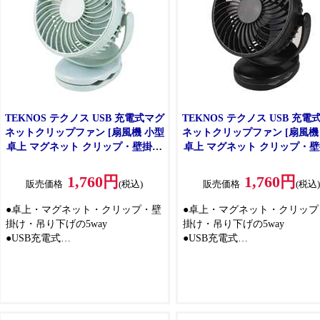
充電管理も
●コンパクトに折りたためるから持
ち運びもスムーズ
●前面ガードは取り外してお手入れ
できるので、いつでも清潔に使え
ます
●様々なシーンに対応できるスタン
ダードなハンディファンです
TEKNOS テクノス USB 充電式マグ
TEKNOS テクノス USB 充電
ネットクリップファン [扇風機 小型
ネットクリップファン [扇風機
卓上 マグネット クリップ・壁掛け
卓上 マグネット クリップ・
吊り下げ 冷房用品] MGC-10U(LB) ラ
吊り下げ 冷房用品] MGC-10U(
イトブルー
ラック
1,760円
1,760円
販売価格
(税込)
販売価格
(税込
●卓上・マグネット・クリップ・壁
●卓上・マグネット・クリップ
掛け・吊り下げの5way
掛け・吊り下げの5way
●USB充電式
●USB充電式
●風力3段階切替
●風力3段階切替