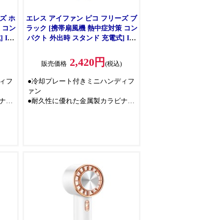
ズ ホ
エレス アイファン ピコ フリーズ ブ
 コン
ラック [携帯扇風機 熱中症対策 コン
IF-
パクト 外出時 スタンド 充電式] IF-
PCF26BK
2,420円
)
販売価格
(税込)
ィフ
●冷却プレート付きミニハンディフ
ァン
ナ
●耐久性に優れた金属製カラビナ
ドに
は、デスクで使う際のスタンドに
も早変わり
ドを
●3段階の風量調節と冷却モードを
イズ
組み合わせれば、この極小サイズ
涼感
からは想像できないほどの冷涼感
を体験できます