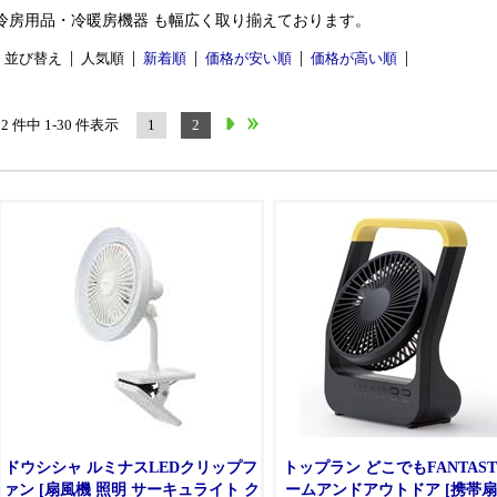
冷房用品・冷暖房機器 も幅広く取り揃えております。
並び替え
人気順
新着順
価格が安い順
価格が高い順
32 件中 1-30 件表示
1
2
ドウシシャ ルミナスLEDクリップフ
トップラン どこでもFANTAST
ァン [扇風機 照明 サーキュライト ク
ームアンドアウトドア [携帯