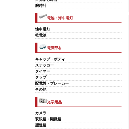
腕時計
電池・海中電灯
懐中電灯
乾電池
電気部材
キャップ・ボディ
ステッカー
タイマー
タップ
配電盤・ブレーカー
その他
光学用品
カメラ
双眼鏡・顕微鏡
望遠鏡