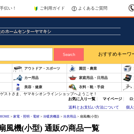
ご利用ガイド
よくあるご質問
手伝い！
おすすめキーワ
Search
アウトドア・スポーツ
園芸・農業
カー用品
家庭用品・日用品
美容・健康
衣料・靴・手袋
ゲストさま、ヤマキシオンラインショップへようこそ！
お気に入り一覧
マイページ
ロ
送料とお支払い方法について
個人
HOME
>
家電・照明・電材
>
冷暖房機器
>
冷房用品
> 扇風機(小型)
扇風機(小型) 通販の商品一覧