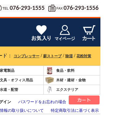
ード：
/
/
/
コンプレッサー
薪ストーブ
除湿
花粉対策
家電製品
食品・飲料
文具・オフィス用品
木材・建材・金物
水道・配管
エクステリア
グイン
パスワードをお忘れの場合
情報の取り扱いについて
特定商取引法に基づく表示