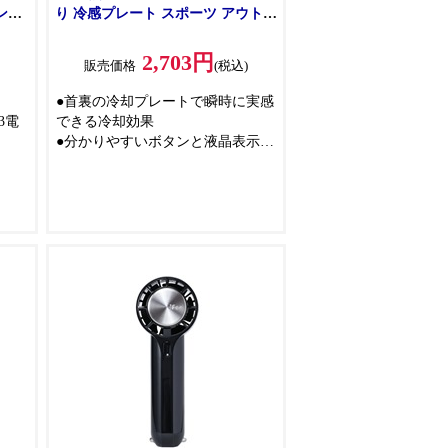
ンプ
り 冷感プレート スポーツ アウトド
BK
ア] J46-88
2,703円
)
販売価格
(税込)
●首裏の冷却プレートで瞬時に実感
3電
できる冷却効果
●分かりやすいボタンと液晶表示
・乾
●ベルチェでひんやり
●アウトドアやスポーツに最適
使い
●軽量＆コンパクト
●ハンズフリーで快適
転
き
調節