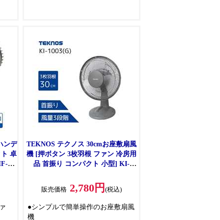
式ハンデ
TEKNOS テクノス 30cmお座敷扇風
ト 卓
機 [押ボタン 3枚羽根 ファン 冷房用
F-
品 首振り コンパクト 小型] KI-
1003(G) グレー
2,780円
)
販売価格
(税込)
ァ
●シンプルで簡単操作のお座敷扇風
機