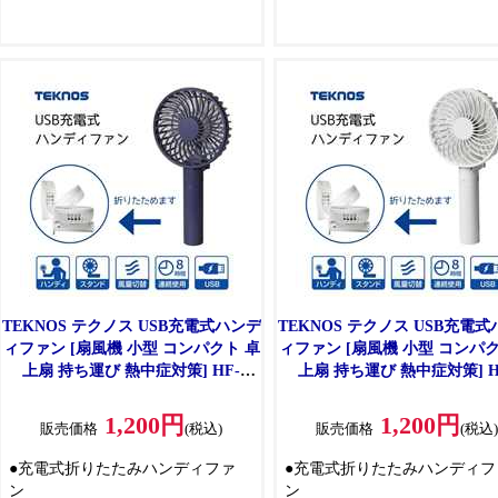
TEKNOS テクノス USB充電式ハンデ
TEKNOS テクノス USB充電
ィファン [扇風機 小型 コンパクト 卓
ィファン [扇風機 小型 コンパク
上扇 持ち運び 熱中症対策] HF-
上扇 持ち運び 熱中症対策] H
1016U(NV) ネイビー
1016U(W) ホワイト
1,200円
1,200円
販売価格
(税込)
販売価格
(税込
●充電式折りたたみハンディファ
●充電式折りたたみハンディフ
ン
ン