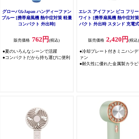
グローバルJapan ハンディーファン
エレス アイファン ピコ フリー
ブルー [携帯扇風機 熱中症対策 軽量
ワイト [携帯扇風機 熱中症対策
コンパクト 外出時]
パクト 外出時 スタンド 充電式] 
PCF26WH
762円
2,420円
販売価格
(税込)
販売価格
(税込
●夏のいろんなシーンで活躍
●冷却プレート付きミニハンデ
●コンパクトだから持ち運びに便利
ァン
●耐久性に優れた金属製カラビ
は、デスクで使う際のスタン
も早変わり
●3段階の風量調節と冷却モー
組み合わせれば、この極小サ
からは想像できないほどの冷
を体験できます