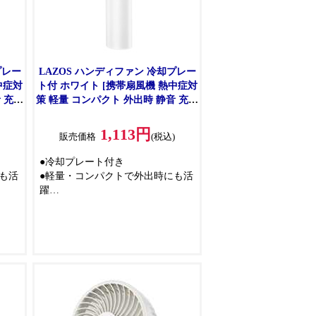
プレー
LAZOS ハンディファン 冷却プレー
中症対
ト付 ホワイト [携帯扇風機 熱中症対
 充電
策 軽量 コンパクト 外出時 静音 充電
式] L-HFP-W
1,113円
)
販売価格
(税込)
●冷却プレート付き
も活
●軽量・コンパクトで外出時にも活
躍
使え
●静音＆充電式なのでどこでも使え
る