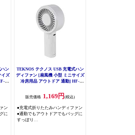
式ハン
TEKNOS テクノス USB 充電式ハン
サイズ
ディファン [扇風機 小型 ミニサイズ
F-
冷房用品 アウトドア 通勤] HF-
2020U(W) ホワイト
1,169円
)
販売価格
(税込)
ァン
●充電式折りたたみハンディファン
グに
●通勤でもアウトドアでもバッグに
すっぽり
えます
●弱モードで最大 6.5 時間使えます
●ミニサイズ