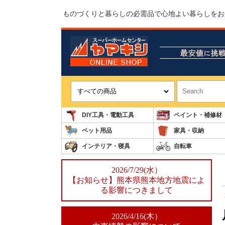
ものづくりと暮らしの必需品で心地よい暮らしをお
DIY工具・電動工具
ペイント・補修材
ペット用品
家具・収納
インテリア・寝具
自転車
2026/7/29(水）
【お知らせ】熊本県熊本地方地震によ
る影響につきまして
2026/4/16(木）