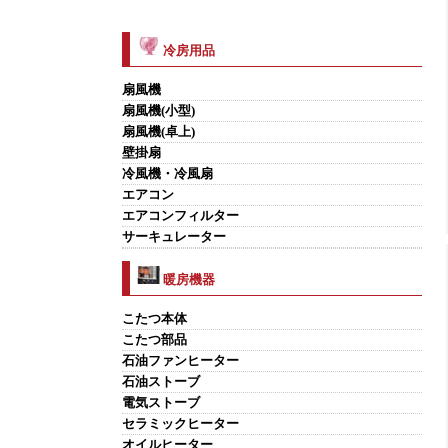
冷房用品
扇風機
扇風機(小型)
扇風機(卓上)
壁掛扇
冷風機・冷風扇
エアコン
エアコンフィルター
サーキュレーター
暖房機器
こたつ本体
こたつ部品
石油ファンヒーター
石油ストーブ
電気ストーブ
セラミックヒーター
オイルヒーター