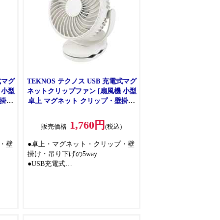
式マグ
TEKNOS テクノス USB 充電式マグ
 小型
ネットクリップファン [扇風機 小型
壁掛け
卓上 マグネット クリップ・壁掛け
K) ブ
吊り下げ 冷房用品] MGC-10U(W) ホ
ワイト
1,760円
)
販売価格
(税込)
・壁
●卓上・マグネット・クリップ・壁
掛け・吊り下げの5way
●USB充電式
●風力3段階切替