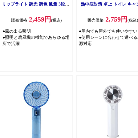
リップライト 調光 調色 風量 3段階]
熱中症対策 卓上 トイレ キャ
LSLC31 WH(ホワイト)
USB コンセント] SF-DF39
2,459円
2,759円
販売価格
(税込)
販売価格
(税込
●風の出る照明
●屋内でも屋外でも使いやすい
●照明と扇風機の機能であらゆる場
●使用シーンに合わせて選べる
所で活躍
源対応
●照明部分とファン部分をそれぞれ
●家庭用コンセント・USB電源
独立で強弱・角度調節可能
電池の3電源に対応
●クリップ部は、厚さ約38mmまで
●使用環境に合わせて、柔軟に
OK
分けできます
●昼光色、昼白色、電球色に光の色
●乾電池使用で約50時間連続運
が変えられます
●持ち運びに便利なハンドル付
●欲しい場所へ風を届ける角度