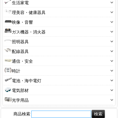
炊飯ジャー
生活家電
壁掛扇
石油ファンヒーター
電気コンロ
加湿器
冷風機・冷風扇
理美容・健康器具
石油ストーブ
電子レンジ
乾燥機
エアコン
シェーバー・バリカン
電気ストーブ
映像・音響
IHコンロ
空気清浄器
エアコンフィルター
ドライヤー・ヘアケア用品
セラミックヒーター
DVDプレーヤー
オーブントースター
ガス機器・消火器
除湿機
サーキュレーター
ボディケア・マッサージ機
オイルヒーター
オーディオ・ラジオ
コーヒーメーカー
ガステーブル
小型家電
照明器具
血圧計・電子体温計・万歩計
毛布・カーペット・寝具
スピーカー
フィッシュロースター
ガスホース
掃除機
シーリングライト
体重計
暖房備品
配線器具
テレビ
ホームベーカリー
ガス器具部品
冷蔵庫
センサーライト
電動歯ブラシ
コード付きタップ
ビデオ
ポット・ケトル
通信・安全
カセットコンロ
その他
管球・電球
その他
ステープル
ラジオ
ホットプレート・グリル鍋
アンテナ
トーチバーナー
時計
電気スタンド
延長コード・器具コード
もちつき機
セキュリティ用品
消火器
掛け時計
電池・海中電灯
電源アダプター
換気扇
チャイム・インターホン
目覚まし時計
懐中電灯
電線モール
小型調理家電
電気部材
電話機
腕時計
乾電池
食器乾燥機
キャップ・ボディ
防犯カメラ
光学用品
ステッカー
カメラ
タイマー
商品検索
双眼鏡・顕微鏡