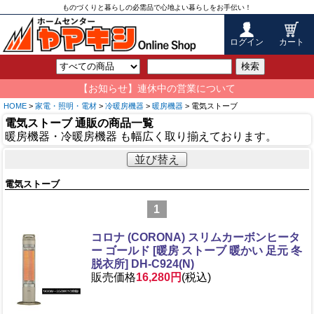
ものづくりと暮らしの必需品で心地よい暮らしをお手伝い！
ログイン
カート
検索
【お知らせ】連休中の営業について
HOME
>
家電・照明・電材
>
冷暖房機器
>
暖房機器
> 電気ストーブ
電気ストーブ 通販の商品一覧
暖房機器・冷暖房機器 も幅広く取り揃えております。
並び替え
電気ストーブ
1
コロナ (CORONA) スリムカーボンヒータ
ー ゴールド [暖房 ストーブ 暖かい 足元 冬
脱衣所] DH-C924(N)
販売価格
16,280円
(税込)