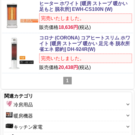
ヒーター ホワイト [暖房 ストーブ 暖かい
足もと 脱衣所] EWH-CS100N (W)
完売いたしました。
販売価格
18,636円
(税込)
コロナ (CORONA) コアヒートスリム ホワ
イト [暖房 ストーブ 暖かい 足元 冬 脱衣所
省エネ 節約] DH-924R(W)
完売いたしました。
販売価格
20,438円
(税込)
1
関連カテゴリ
冷房用品
扇風機
暖房機器
扇風機(小型)
こたつ本体
キッチン家電
扇風機(卓上)
こたつ部品