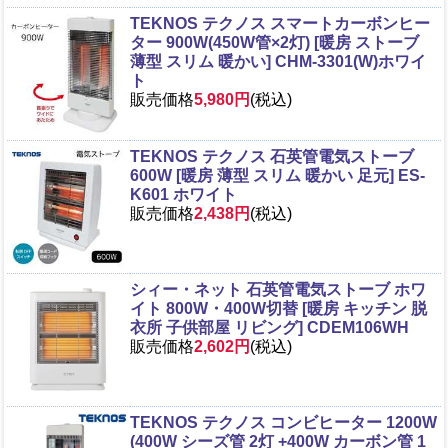
TEKNOS テクノス スマートカーボンヒー
ター 900W(450W管×2灯) [暖房 ストーブ
薄型 スリム 暖かい] CHM-3301(W)ホワイ
ト
販売価格
5,980円
(税込)
TEKNOS テクノス 石英管電気ストーブ
600W [暖房 薄型 スリム 暖かい 足元] ES-
K601 ホワイト
販売価格
2,438円
(税込)
シィー・ネット 石英管電気ストーブ ホワ
イト 800W・400W切替 [暖房 キッチン 脱
衣所 子供部屋 リビング] CDEM106WH
販売価格
2,602円
(税込)
TEKNOS テクノス コンビヒーター 1200W
(400W シーズ管 2灯 +400W カーボン管 1