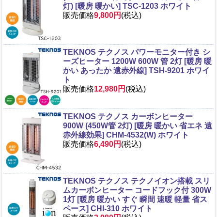
灯) [暖房 暖かい] TSC-1203 ホワイト
販売価格
9,800円
(税込)
TEKNOS テクノス パワーモニター付き シ
ーズヒーター 1200W 600W 管 2灯 [暖房 暖
かい あったか 遠赤外線] TSH-9201 ホワイ
ト
販売価格
12,980円
(税込)
TEKNOS テクノス カーボンヒーター
900W (450W管 2灯) [暖房 暖かい 省エネ 遠
赤外線効果] CHM-4532(W) ホワイト
販売価格
6,490円
(税込)
TEKNOS テクノス テクノイオン搭載 スリ
ムカーボンヒーター コードフック付 300W
1灯 [暖房 暖かい すぐ 瞬間 速暖 軽量 省ス
ペース] CHI-310 ホワイト