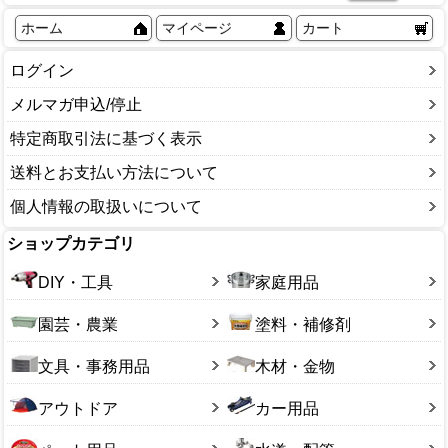
タップ
望遠鏡
ホーム
マイページ
カート
配電盤・ブレーカー
老眼鏡
その他
ログイン
メルマガ申込/停止
特定商取引法に基づく表示
送料とお支払い方法について
個人情報の取扱いについて
ショップカテゴリ
DIY・工具
家庭用品
園芸・農業
塗料・補修剤
文具・事務用品
木材・金物
アウトドア
カー用品