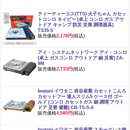
ティーティーエス(TTS) 火子ちゃん カセッ
トコンロ ネイビー [卓上 コンロ ガス アウ
トドア キャンプ 防災 災害 調理器具]
TS35-5
販売価格
2,178円
(税込)
アイ・システムネットワーク アイ・コンロ
[卓上 ガスコンロ アウトドア 鍋 災害] ZA-
9M
販売価格
2,733円
(税込)
Iwatani イワタニ 岩谷産業 カセットこんろ
カセットフー 達人スリム5 ケース付 ゴー
ルド [コンロ カセットガス 鍋 調理 アウト
ドア 災害 避難] CB-TS-5-A
販売価格
4,580円
(税込)
Iwatani イワタニ 岩谷産業 スモークレス焼