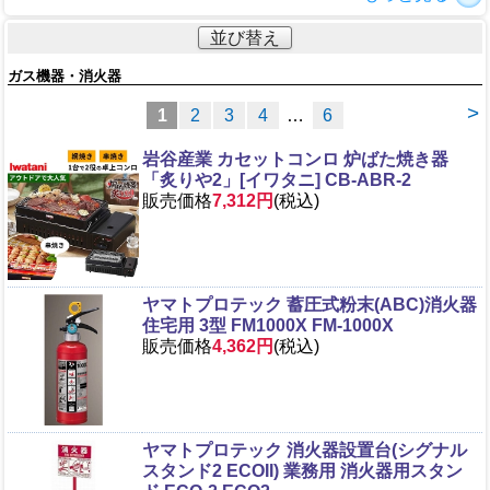
並び替え
ガス機器・消火器
>
1
2
3
4
…
6
岩谷産業 カセットコンロ 炉ばた焼き器
「炙りや2」[イワタニ] CB-ABR-2
販売価格
7,312円
(税込)
ヤマトプロテック 蓄圧式粉末(ABC)消火器
住宅用 3型 FM1000X FM-1000X
販売価格
4,362円
(税込)
ヤマトプロテック 消火器設置台(シグナル
スタンド2 ECOII) 業務用 消火器用スタン