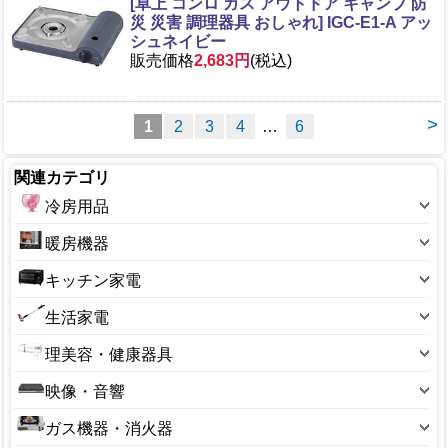
[卓上 コンロ ガス アウトドア キャンプ 防
災 災害 調理器具 おしゃれ] IGC-E1-A アッ
シュネイビー
販売価格
2,683円
(税込)
>
1
2
3
4
…
6
関連カテゴリ
冷房用品
扇風機
暖房機器
扇風機(小型)
こたつ本体
キッチン家電
扇風機(卓上)
こたつ部品
炊飯ジャー
生活家電
壁掛扇
石油ファンヒーター
電気コンロ
加湿器
冷風機・冷風扇
理美容・健康器具
石油ストーブ
電子レンジ
乾燥機
エアコン
シェーバー・バリカン
電気ストーブ
映像・音響
IHコンロ
空気清浄器
エアコンフィルター
ドライヤー・ヘアケア用品
セラミックヒーター
DVDプレーヤー
オーブントースター
ガス機器・消火器
除湿機
サーキュレーター
ボディケア・マッサージ機
オイルヒーター