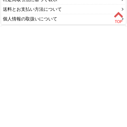
送料とお支払い方法について
個人情報の取扱いについて
ショップカテゴリ
DIY・工具
家庭用品
園芸・農業
塗料・補修剤
文具・事務用品
木材・金物
アウトドア
カー用品
ペット用品
水道・配管
家電・照明
インテリア・家具
食品
美容・健康
衣料・手袋
エクステリア