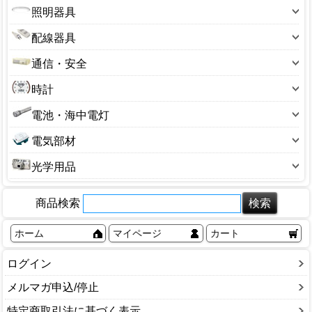
オーディオ・ラジオ
コーヒーメーカー
ガステーブル
小型家電
照明器具
血圧計・電子体温計・万歩計
毛布・カーペット・寝具
スピーカー
フィッシュロースター
ガスホース
掃除機
シーリングライト
体重計
暖房備品
配線器具
テレビ
ホームベーカリー
ガス器具部品
冷蔵庫
センサーライト
電動歯ブラシ
コード付きタップ
ビデオ
ポット・ケトル
通信・安全
カセットコンロ
その他
管球・電球
その他
ステープル
ラジオ
ホットプレート・グリル鍋
アンテナ
トーチバーナー
時計
電気スタンド
延長コード・器具コード
もちつき機
セキュリティ用品
消火器
掛け時計
電池・海中電灯
電源アダプター
換気扇
チャイム・インターホン
目覚まし時計
懐中電灯
電線モール
小型調理家電
電気部材
電話機
腕時計
乾電池
食器乾燥機
キャップ・ボディ
防犯カメラ
光学用品
ステッカー
カメラ
タイマー
商品検索
双眼鏡・顕微鏡
タップ
望遠鏡
ホーム
マイページ
カート
配電盤・ブレーカー
老眼鏡
その他
ログイン
メルマガ申込/停止
特定商取引法に基づく表示