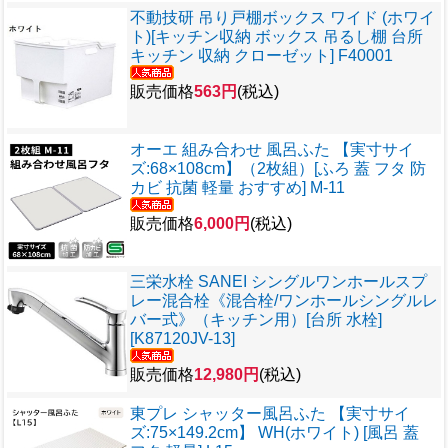
不動技研 吊り戸棚ボックス ワイド (ホワイ
ト)[キッチン収納 ボックス 吊るし棚 台所
キッチン 収納 クローゼット] F40001
販売価格
563円
(税込)
オーエ 組み合わせ 風呂ふた 【実寸サイ
ズ:68×108cm】（2枚組）[ふろ 蓋 フタ 防
カビ 抗菌 軽量 おすすめ] M-11
販売価格
6,000円
(税込)
三栄水栓 SANEI シングルワンホールスプ
レー混合栓《混合栓/ワンホールシングルレ
バー式》（キッチン用）[台所 水栓]
[K87120JV-13]
販売価格
12,980円
(税込)
東プレ シャッター風呂ふた 【実寸サイ
ズ:75×149.2cm】 WH(ホワイト) [風呂 蓋