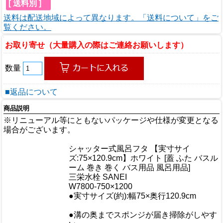
[ 送料別 ]
送料は配送地域によって異なります。「送料について」をご
覧ください。
お取り寄せ（大量購入の際はご連絡お願いします）
数量
■返品について
商品説明
※リニューアル等にともないパッケージや仕様が変更となる
場合がございます。
商品情報
シャッター式風呂フタ 【実寸サイ
商品名
ズ:75×120.9cm】ホワイト [蓋 ふた バスル
ーム 巻き 巻く バス用品 風呂用品]
メーカー
三栄水栓 SANEI
規格/品番
W7800-750×1200
サイズ
●実寸サイズ(約):幅75×奥行120.9cm
重量/容量
●溝の奥までスポンジが届き掃除がしやす