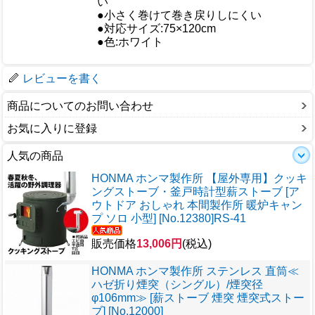
おすすめ
い
●小さく巻けて巻き戻りしにくい
●対応サイズ:75×120cm
仕様
●色:ホワイト
梱包サイズ
レビューを書く
商品についてのお問い合わせ
お気に入りに登録
人気の商品
HONMA ホンマ製作所 【屋外専用】クッキ
ングストーブ・釜戸時計型薪ストーブ [ア
ウトドア おしゃれ 本間製作所 暖炉キャン
プ ソロ 小型] [No.12380]RS-41
販売価格
13,006円
(税込)
HONMA ホンマ製作所 ステンレス 直筒≪
ハゼ折り煙突（シングル）/煙突径
φ106mm≫ [薪ストーブ 煙突 煙突式ストー
ブ] [No.12000]