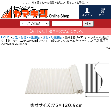
ものづくりと暮らしの必需品で心地よい暮らしをお手伝い！
ログイン
カート
検索
【お知らせ】連休中の営業について
HOME
>
水道・配管・水廻用品
>
洗面・浴室用品
> 三栄水栓 SANEI シャッター式風呂フ
タ 【実寸サイズ:75×120.9cm】ホワイト [蓋 ふた バスルーム 巻き 巻く バス用品 風呂用
品] W7800-750×1200