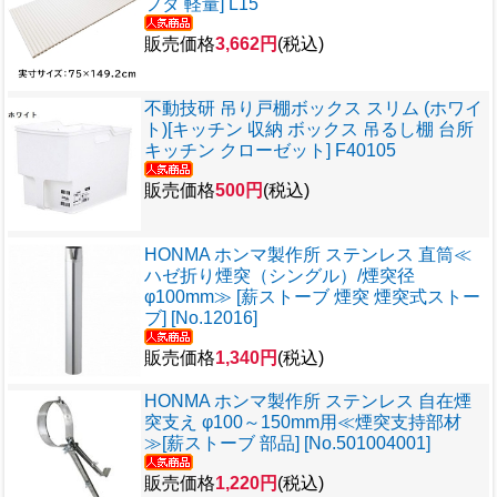
フタ 軽量] L15
販売価格
3,662円
(税込)
不動技研 吊り戸棚ボックス スリム (ホワイ
ト)[キッチン 収納 ボックス 吊るし棚 台所
キッチン クローゼット] F40105
販売価格
500円
(税込)
HONMA ホンマ製作所 ステンレス 直筒≪
ハゼ折り煙突（シングル）/煙突径
φ100mm≫ [薪ストーブ 煙突 煙突式ストー
ブ] [No.12016]
販売価格
1,340円
(税込)
HONMA ホンマ製作所 ステンレス 自在煙
突支え φ100～150mm用≪煙突支持部材
≫[薪ストーブ 部品] [No.501004001]
販売価格
1,220円
(税込)