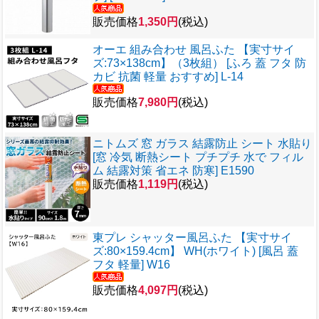
販売価格
1,350円
(税込)
オーエ 組み合わせ 風呂ふた 【実寸サイ
ズ:73×138cm】（3枚組） [ふろ 蓋 フタ 防
カビ 抗菌 軽量 おすすめ] L-14
販売価格
7,980円
(税込)
ニトムズ 窓 ガラス 結露防止 シート 水貼り
[窓 冷気 断熱シート プチプチ 水で フィル
ム 結露対策 省エネ 防寒] E1590
販売価格
1,119円
(税込)
東プレ シャッター風呂ふた 【実寸サイ
ズ:80×159.4cm】 WH(ホワイト) [風呂 蓋
フタ 軽量] W16
販売価格
4,097円
(税込)