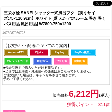
三栄水栓 SANEI シャッター式風呂フタ 【実寸サイ
ズ:75×120.9cm】ホワイト [蓋 ふた バスルーム 巻き 巻く
バス用品 風呂用品] W7800-750×1200
4973987989728
【お支払い・配送についてのご案内】
AmazonPAY
D払い
PayPay
PayPay後払い
クレジットカード
銀行振込
代引可能
同梱可能
■代金引換えで購入いただける商品です。
■当店では北海道・沖縄県への発送はおこなっておりません。
ご注文頂いた場合は、キャンセルさせて頂きます。
予めご了承ください。
6,212円
販売価格
(税込)
獲得ポイント：311pt