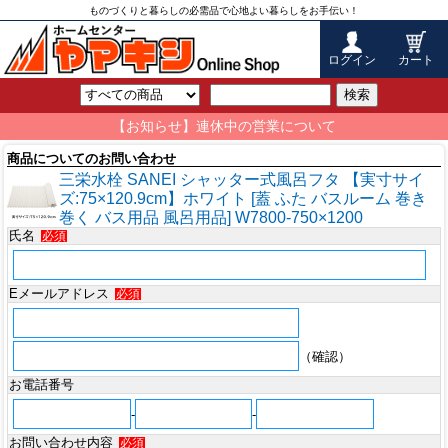
ものづくりと暮らしの必需品で心地よい暮らしをお手伝い！
ログイン
カート
検索
【お知らせ】連休中の営業について
商品についてのお問い合わせ
三栄水栓 SANEI シャッター式風呂フタ 【実寸サイ
ズ:75×120.9cm】ホワイト [蓋 ふた バスルーム 巻き
巻く バス用品 風呂用品] W7800-750×1200
氏名
必須
Eメールアドレス
必須
（確認）
お電話番号
-
-
お問い合わせ内容
必須