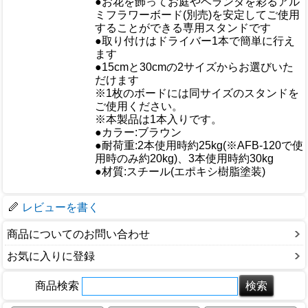
●お花を飾ってお庭やベランダを彩るアル
ミフラワーボード(別売)を安定してご使用
することができる専用スタンドです
●取り付けはドライバー1本で簡単に行え
ます
おすすめ
●15cmと30cmの2サイズからお選びいた
だけます
※1枚のボードには同サイズのスタンドを
ご使用ください。
※本製品は1本入りです。
●カラー:ブラウン
●耐荷重:2本使用時約25kg(※AFB-120で使
仕様
用時のみ約20kg)、3本使用時約30kg
●材質:スチール(エポキシ樹脂塗装)
梱包サイズ
レビューを書く
商品についてのお問い合わせ
お気に入りに登録
商品検索