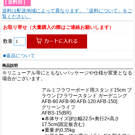
[ 送料別 ]
送料は配送地域によって異なります。「送料について」をご
覧ください。
お取り寄せ（大量購入の際はご連絡お願いします）
数量
■返品について
商品説明
※リニューアル等にともないパッケージや仕様が変更となる
場合がございます。
商品情報
アルミフラワーボード用スタンド15cm ブ
商品名
ラウン [フラワースタンド ガーデニング
AFB-60 AFB-90 AFB-120 AFB-150]
メーカー
グリーンライフ
規格/品番
AFBS-15(BR)
●本体サイズ(約):幅22.5×奥行2×高さ
サイズ
17.5cm(固定板含む)
重量/容量
●重量:約0.35kg