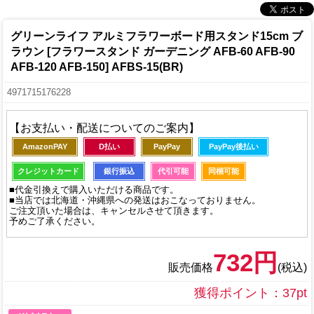
グリーンライフ アルミフラワーボード用スタンド15cm ブ
ラウン [フラワースタンド ガーデニング AFB-60 AFB-90
AFB-120 AFB-150] AFBS-15(BR)
4971715176228
【お支払い・配送についてのご案内】
AmazonPAY
D払い
PayPay
PayPay後払い
クレジットカード
銀行振込
代引可能
同梱可能
■代金引換えで購入いただける商品です。
■当店では北海道・沖縄県への発送はおこなっておりません。
ご注文頂いた場合は、キャンセルさせて頂きます。
予めご了承ください。
732円
販売価格
(税込)
獲得ポイント：37pt