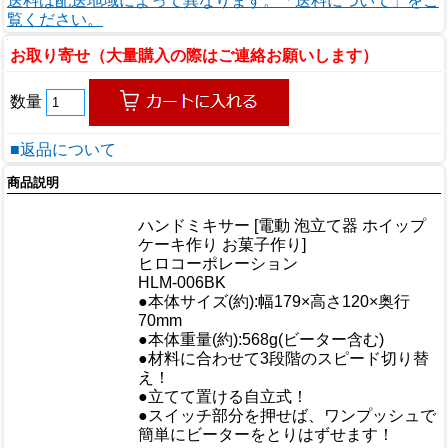
送料は配送地域によって異なります。「送料について」をご
覧ください。
お取り寄せ（大量購入の際はご連絡お願いします）
数量
■返品について
商品説明
商品情報
ハンドミキサー [電動 泡立て器 ホイップ
商品名
ケーキ作り お菓子作り]
メーカー
ヒロコーポレーション
規格/品番
HLM-006BK
●本体サイズ(約):幅179×高さ120×奥行
サイズ
70mm
重量/容量
●本体重量(約):568g(ビーター含む)
●材料に合わせて3段階のスピード切り替
え！
おすすめ
●立てて置ける自立式！
●スイッチ部分を押せば、ワンプッシュで
簡単にビーターをとりはずせます！