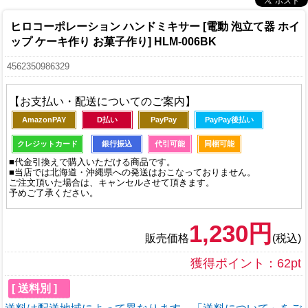
ヒロコーポレーション ハンドミキサー [電動 泡立て器 ホイ
ップ ケーキ作り お菓子作り] HLM-006BK
4562350986329
【お支払い・配送についてのご案内】
AmazonPAY
D払い
PayPay
PayPay後払い
クレジットカード
銀行振込
代引可能
同梱可能
■代金引換えで購入いただける商品です。
■当店では北海道・沖縄県への発送はおこなっておりません。
ご注文頂いた場合は、キャンセルさせて頂きます。
予めご了承ください。
1,230円
販売価格
(税込)
獲得ポイント：62pt
[ 送料別 ]