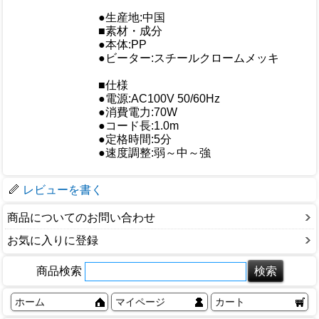
●生産地:中国
■素材・成分
●本体:PP
●ビーター:スチールクロームメッキ
仕様
■仕様
●電源:AC100V 50/60Hz
●消費電力:70W
●コード長:1.0m
●定格時間:5分
●速度調整:弱～中～強
梱包サイズ
レビューを書く
商品についてのお問い合わせ
お気に入りに登録
商品検索
ホーム
マイページ
カート