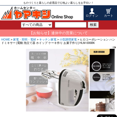
ものづくりと暮らしの必需品で心地よい暮らしをお手伝い！
ログイン
カート
検索
【お知らせ】連休中の営業について
HOME
>
家電・照明・電材
>
キッチン家電
>
小型調理家電
> ヒロコーポレーション ハン
ドミキサー [電動 泡立て器 ホイップ ケーキ作り お菓子作り] HLM-006BK