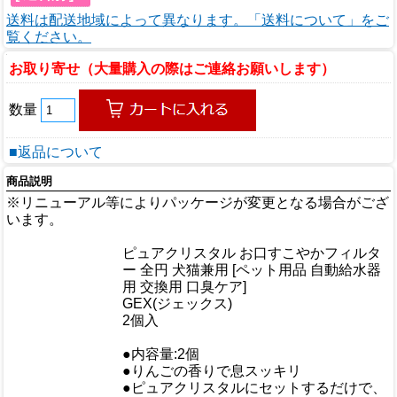
送料は配送地域によって異なります。「送料について」をご
覧ください。
お取り寄せ（大量購入の際はご連絡お願いします）
数量
■返品について
商品説明
※リニューアル等によりパッケージが変更となる場合がござ
います。
商品情報
ピュアクリスタル お口すこやかフィルタ
商品名
ー 全円 犬猫兼用 [ペット用品 自動給水器
用 交換用 口臭ケア]
メーカー
GEX(ジェックス)
規格/品番
2個入
サイズ
重量/容量
●内容量:2個
●りんごの香りで息スッキリ
●ピュアクリスタルにセットするだけで、