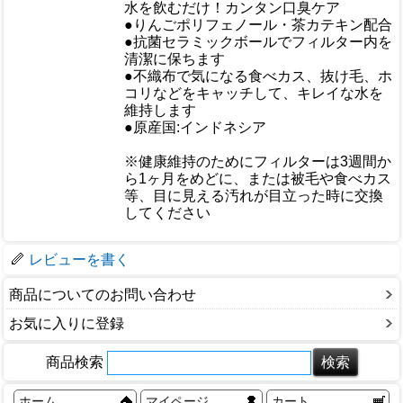
水を飲むだけ！カンタン口臭ケア
●りんごポリフェノール・茶カテキン配合
おすすめ
●抗菌セラミックボールでフィルター内を
清潔に保ちます
●不織布で気になる食べカス、抜け毛、ホ
コリなどをキャッチして、キレイな水を
維持します
●原産国:インドネシア
※健康維持のためにフィルターは3週間か
仕様
ら1ヶ月をめどに、または被毛や食べカス
等、目に見える汚れが目立った時に交換
してください
梱包サイズ
レビューを書く
商品についてのお問い合わせ
お気に入りに登録
商品検索
ホーム
マイページ
カート