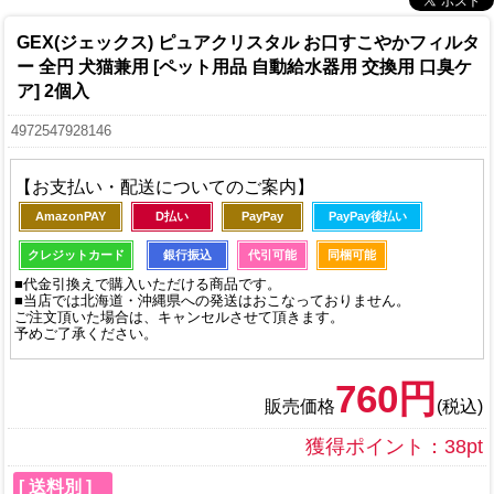
GEX(ジェックス) ピュアクリスタル お口すこやかフィルタ
ー 全円 犬猫兼用 [ペット用品 自動給水器用 交換用 口臭ケ
ア] 2個入
4972547928146
【お支払い・配送についてのご案内】
AmazonPAY
D払い
PayPay
PayPay後払い
クレジットカード
銀行振込
代引可能
同梱可能
■代金引換えで購入いただける商品です。
■当店では北海道・沖縄県への発送はおこなっておりません。
ご注文頂いた場合は、キャンセルさせて頂きます。
予めご了承ください。
760円
販売価格
(税込)
獲得ポイント：38pt
[ 送料別 ]