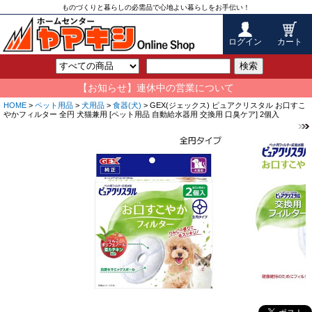
ものづくりと暮らしの必需品で心地よい暮らしをお手伝い！
ログイン
カート
検索
【お知らせ】連休中の営業について
HOME
>
ペット用品
>
犬用品
>
食器(犬)
> GEX(ジェックス) ピュアクリスタル お口すこ
やかフィルター 全円 犬猫兼用 [ペット用品 自動給水器用 交換用 口臭ケア] 2個入