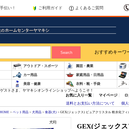
ご利用ガイド
よくあるご質問
手伝い！
おすすめキーワ
Search
アウトドア・スポーツ
園芸・農業
カー用品
家庭用品・日用品
美容・健康
衣料・靴・手袋
ゲストさま、ヤマキシオンラインショップへようこそ！
お気に入り一覧
マイページ
ロ
送料とお支払い方法について
個人
HOME
>
ペット用品
>
犬用品
>
食器(犬)
> GEX(ジェックス) ピュアクリスタル 軟水化フィル
GEX(ジェック