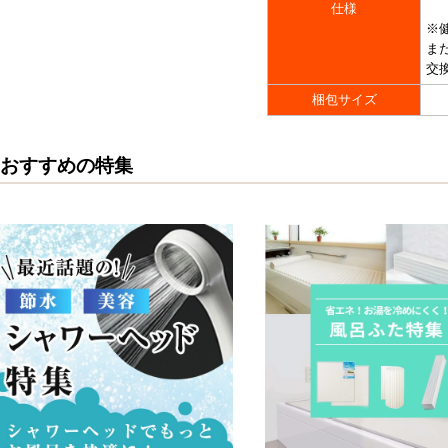
仕様
※
ま
交
梱包サイズ
おすすめの特集