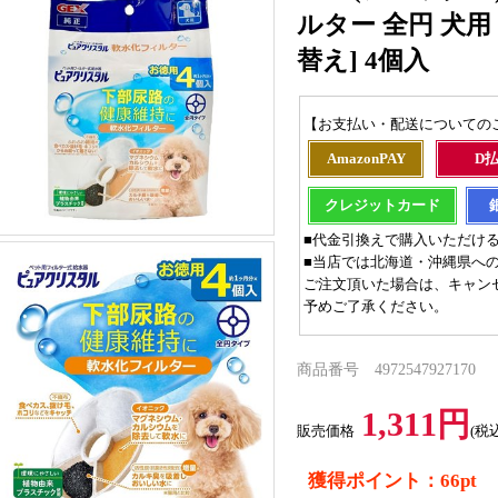
ルター 全円 犬用
替え] 4個入
【お支払い・配送についての
AmazonPAY
D
クレジットカード
■代金引換えで購入いただけ
■当店では北海道・沖縄県へ
ご注文頂いた場合は、キャン
予めご了承ください。
商品番号 4972547927170
1,311円
販売価格
(税
獲得ポイント：66pt