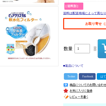
[ 送料別 ]
送料は配送地域によって異な
お取り寄せ（
数量
■返品について