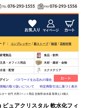
ード：
/
/
/
コンプレッサー
薪ストーブ
除湿
花粉対策
家電製品
食品・飲料
文具・オフィス用品
木材・建材・金物
水道・配管
エクステリア
グイン
パスワードをお忘れの場合
情報の取り扱いについて
特定商取引法に基づく表示
ター 全円 犬用 [ペット用品 交換用 給水器 取替え] 4個入
ス) ピュアクリスタル 軟水化フィ