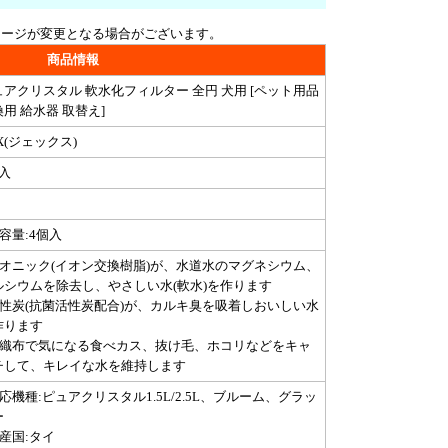
ケージが変更となる場合がございます。
商品情報
ュアクリスタル 軟水化フィルター 全円 犬用 [ペット用品
用 給水器 取替え]
X(ジェックス)
入
容量:4個入
イオニック(イオン交換樹脂)が、水道水のマグネシウム、
ルシウムを除去し、やさしい水(軟水)を作ります
活性炭(抗菌活性炭配合)が、カルキ臭を吸着しおいしい水
作ります
不織布で気になる食べカス、抜け毛、ホコリなどをキャ
チして、キレイな水を維持します
応機種:ピュアクリスタル1.5L/2.5L、ブルーム、グラッ
ー
産国:タイ