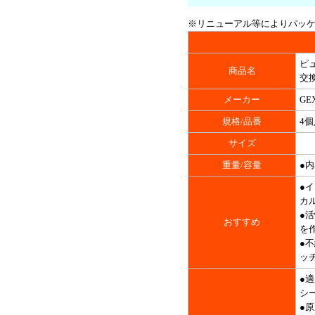
※リニューアル等によりパッ
ピ
商品名
交換
メーカー
GE
規格/品番
4個
サイズ
重量/容量
●内
●
カ
●
おすすめ
を
●
ッ
●適
シ
●原