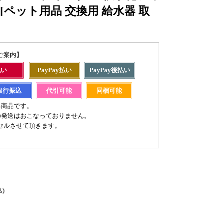
 [ペット用品 交換用 給水器 取
ご案内】
払い
PayPay払い
PayPay後払い
銀行振込
代引可能
同梱可能
る商品です。
の発送はおこなっておりません。
セルさせて頂きます。
込)