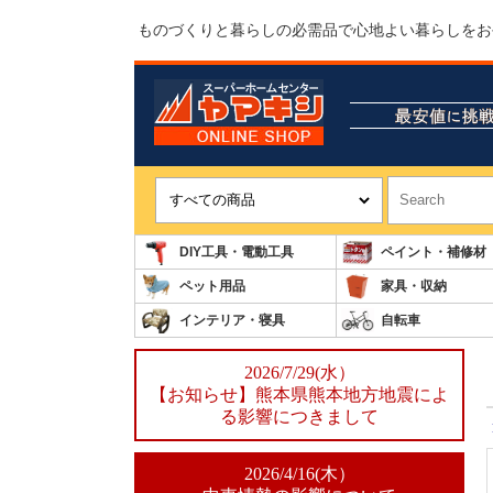
ものづくりと暮らしの必需品で心地よい暮らしをお
DIY工具・電動工具
ペイント・補修材
ペット用品
家具・収納
インテリア・寝具
自転車
2026/7/29(水）
【お知らせ】熊本県熊本地方地震によ
る影響につきまして
2026/4/16(木）