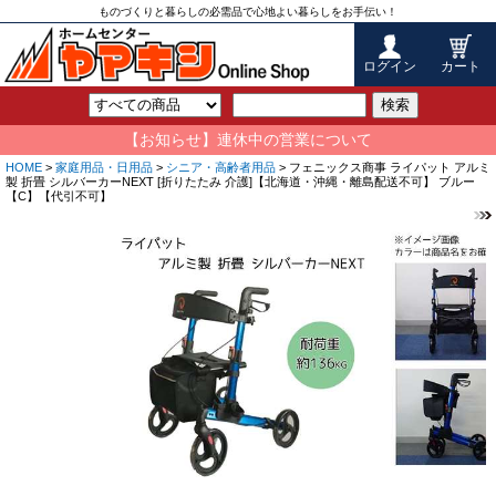
ものづくりと暮らしの必需品で心地よい暮らしをお手伝い！
ログイン
カート
検索
【お知らせ】連休中の営業について
HOME
>
家庭用品・日用品
>
シニア・高齢者用品
> フェニックス商事 ライパット アルミ
製 折畳 シルバーカーNEXT [折りたたみ 介護]【北海道・沖縄・離島配送不可】 ブルー
【C】【代引不可】