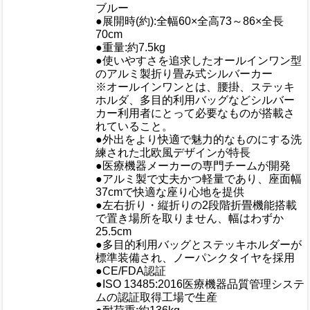
規格/品番
ブルー
●展開時(約):全幅60×全高73～86×全長
サイズ
70cm
重量/容量
●重量:約7.5kg
●使いやすさを追求したオールインワン型
のアルミ製折り畳み式シルバーカー
※オールインワンとは、腰掛、ステッキ
ホルダ、多目的利用バッグなどシルバー
カー利用者にとって必要なものが搭載さ
れていること。
●外出をより快適で魅力的なものにする洗
練された北欧風デザインが特長
●医療機器メーカーの専門チームが開発
おすすめ
●アルミ製で丈夫かつ軽量であり、座面幅
37cmで快適な座り心地を提供
●左右折り・縦折りの2段階折畳機能搭載
で置き場所を取りません、幅はわずか
25.5cm
●多目的利用バッグとステッキホルダーが
標準装備され、ノーパンクタイヤを採用
●CE/FDA認証
●ISO 13485:2016医療機器品質管理システ
ムの認証取得工場で生産