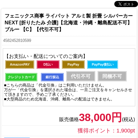
フェニックス商事 ライパット アルミ製 折畳 シルバーカー
NEXT [折りたたみ 介護]【北海道・沖縄・離島配送不可】
ブルー 【C】【代引不可】
4582452810599
【お支払い・配送についてのご案内】
AmazonPAY
D払い
PayPay
PayPay後払い
代引不可
同梱不可
クレジットカード
銀行振込
■こちらの商品は「代金引換」はご利用いただけません。
万が一「代金引換」を選択された場合は、一旦ご注文をキャンセルさせ
て頂きますので、予めご了承ください。
■大型商品のため北海道、沖縄、離島への配送はできません。
38,000円
販売価格
(税込)
獲得ポイント：1,900pt