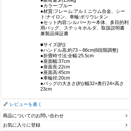
●耐荷重:約136kg
●カラー:ブルー
●材質:フレーム:アルミニウム合金、シー
ト:ナイロン、車輪:ポリウレタン
●セット内容:シルバーカー本体、多目的利
用バッグ、ステッキホルダ、取扱説明書
兼製品保証書
仕様
■サイズ(約):
●ハンドル高:約73～86cm(6段階調整)
●折畳時寸法:全幅:25.5cm
●座面幅:37cm
●座面長:22cm
●座面高:45cm
●車輪径:20cm
●バッグの大きさ(約):幅32×奥行24×高さ
23cm
梱包サイズ
レビューを書く
商品についてのお問い合わせ
お気に入りに登録