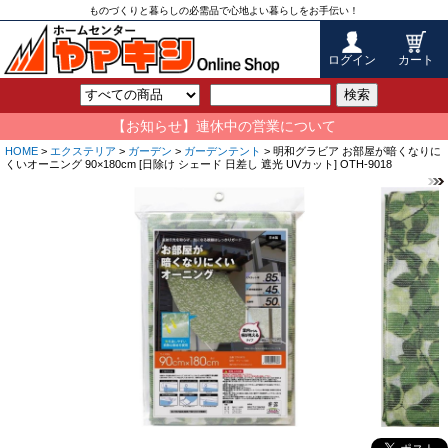
ものづくりと暮らしの必需品で心地よい暮らしをお手伝い！
ログイン
カート
検索
【お知らせ】連休中の営業について
HOME
>
エクステリア
>
ガーデン
>
ガーデンテント
> 明和グラビア お部屋が暗くなりに
くいオーニング 90×180cm [日除け シェード 日差し 遮光 UVカット] OTH-9018