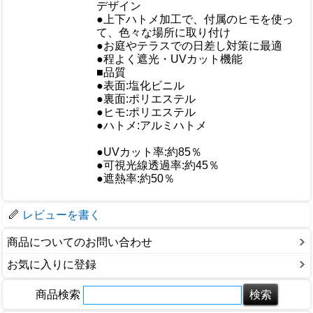
デザイン
おすすめ
●上下ハトメ加工で、付属のヒモを使っ
て、色々な場所に取り付け
●お庭やテラスでの日差し対策に最適
●程よく遮光・UVカット機能
■品質
●表面:塩化ビニル
●裏面:ポリエステル
●ヒモ:ポリエステル
仕様
●ハトメ:アルミハトメ
●UVカット率:約85％
●可視光線透過率:約45％
●遮熱率:約50％
梱包サイズ
レビューを書く
商品についてのお問い合わせ
お気に入りに登録
商品検索