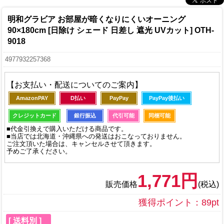
明和グラビア お部屋が暗くなりにくいオーニング
90×180cm [日除け シェード 日差し 遮光 UVカット] OTH-
9018
4977932257368
【お支払い・配送についてのご案内】
AmazonPAY
D払い
PayPay
PayPay後払い
クレジットカード
銀行振込
代引可能
同梱可能
■代金引換えで購入いただける商品です。
■当店では北海道・沖縄県への発送はおこなっておりません。
ご注文頂いた場合は、キャンセルさせて頂きます。
予めご了承ください。
1,771円
販売価格
(税込)
獲得ポイント：89pt
[ 送料別 ]