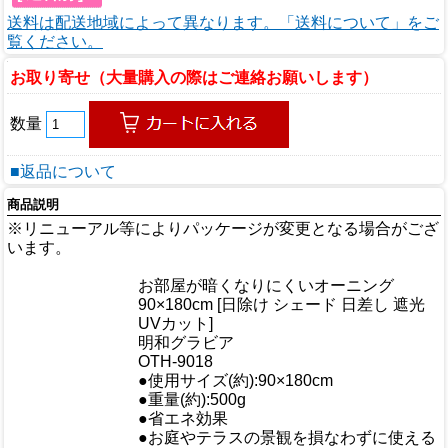
送料は配送地域によって異なります。「送料について」をご
覧ください。
お取り寄せ（大量購入の際はご連絡お願いします）
数量
■返品について
商品説明
※リニューアル等によりパッケージが変更となる場合がござ
います。
商品情報
お部屋が暗くなりにくいオーニング
商品名
90×180cm [日除け シェード 日差し 遮光
UVカット]
メーカー
明和グラビア
規格/品番
OTH-9018
サイズ
●使用サイズ(約):90×180cm
重量/容量
●重量(約):500g
●省エネ効果
●お庭やテラスの景観を損なわずに使える