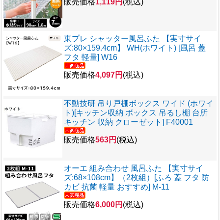
販売価格
1,119円
(税込)
東プレ シャッター風呂ふた 【実寸サイ
ズ:80×159.4cm】 WH(ホワイト) [風呂 蓋
フタ 軽量] W16
販売価格
4,097円
(税込)
不動技研 吊り戸棚ボックス ワイド (ホワイ
ト)[キッチン収納 ボックス 吊るし棚 台所
キッチン 収納 クローゼット] F40001
販売価格
563円
(税込)
オーエ 組み合わせ 風呂ふた 【実寸サイ
ズ:68×108cm】（2枚組）[ふろ 蓋 フタ 防
カビ 抗菌 軽量 おすすめ] M-11
販売価格
6,000円
(税込)