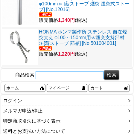
φ100mm≫ [薪ストーブ 煙突 煙突式ストー
ブ] [No.12016]
販売価格
1,340円
(税込)
HONMA ホンマ製作所 ステンレス 自在煙
突支え φ100～150mm用≪煙突支持部材
≫[薪ストーブ 部品] [No.501004001]
販売価格
1,220円
(税込)
商品検索
ホーム
マイページ
カート
ログイン
メルマガ申込/停止
特定商取引法に基づく表示
送料とお支払い方法について