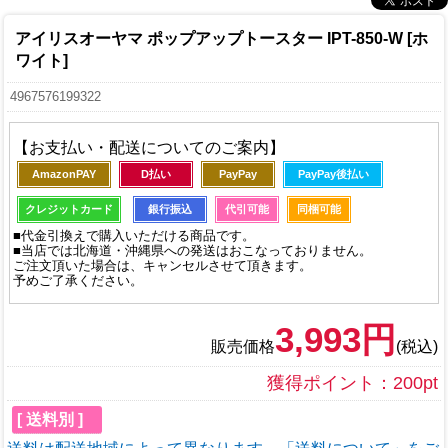
アイリスオーヤマ ポップアップトースター IPT-850-W [ホ
ワイト]
4967576199322
【お支払い・配送についてのご案内】
AmazonPAY
D払い
PayPay
PayPay後払い
クレジットカード
銀行振込
代引可能
同梱可能
■代金引換えで購入いただける商品です。
■当店では北海道・沖縄県への発送はおこなっておりません。
ご注文頂いた場合は、キャンセルさせて頂きます。
予めご了承ください。
3,993円
販売価格
(税込)
獲得ポイント：200pt
[ 送料別 ]