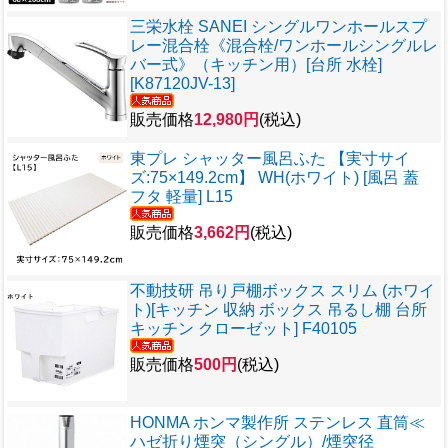
三栄水栓 SANEI シングルワンホールスプ
レー混合栓《混合栓/ワンホールシングルレ
バー式》（キッチン用）[台所 水栓]
[K87120JV-13]
販売価格
12,980円
(税込)
東プレ シャッター風呂ふた 【実寸サイ
ズ:75×149.2cm】 WH(ホワイト) [風呂 蓋
フタ 軽量] L15
販売価格
3,662円
(税込)
不動技研 吊り戸棚ボックス スリム (ホワイ
ト)[キッチン 収納 ボックス 吊るし棚 台所
キッチン クローゼット] F40105
販売価格
500円
(税込)
HONMA ホンマ製作所 ステンレス 直筒≪
ハゼ折り煙突（シングル）/煙突径