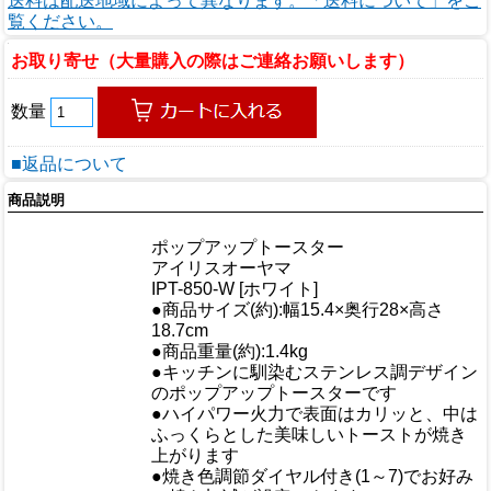
送料は配送地域によって異なります。「送料について」をご
覧ください。
お取り寄せ（大量購入の際はご連絡お願いします）
数量
■返品について
商品説明
商品情報
商品名
ポップアップトースター
メーカー
アイリスオーヤマ
規格/品番
IPT-850-W [ホワイト]
●商品サイズ(約):幅15.4×奥行28×高さ
サイズ
18.7cm
重量/容量
●商品重量(約):1.4kg
●キッチンに馴染むステンレス調デザイン
のポップアップトースターです
●ハイパワー火力で表面はカリッと、中は
ふっくらとした美味しいトーストが焼き
おすすめ
上がります
●焼き色調節ダイヤル付き(1～7)でお好み