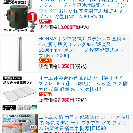
ングストーブ・釜戸時計型薪ストーブ [ア
ウトドア おしゃれ 本間製作所 暖炉キャン
プ ソロ 小型] [No.12380]RS-41
販売価格
13,006円
(税込)
HONMA ホンマ製作所 ステンレス 直筒≪
ハゼ折り煙突（シングル）/煙突径
φ106mm≫ [薪ストーブ 煙突 煙突式ストー
ブ] [No.12000]
販売価格
1,350円
(税込)
オーエ 組み合わせ 風呂ふた 【実寸サイ
ズ:73×138cm】（3枚組） [ふろ 蓋 フタ 防
カビ 抗菌 軽量 おすすめ] L-14
販売価格
7,980円
(税込)
ニトムズ 窓 ガラス 結露防止 シート 水貼り
[窓 冷気 断熱シート プチプチ 水で フィル
ム 結露対策 省エネ 防寒] E1590