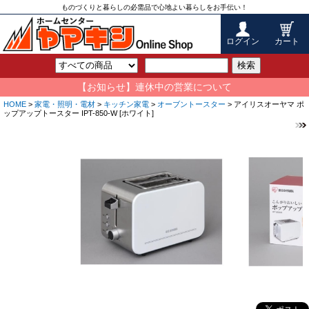
ものづくりと暮らしの必需品で心地よい暮らしをお手伝い！
ログイン
カート
検索
【お知らせ】連休中の営業について
HOME
>
家電・照明・電材
>
キッチン家電
>
オーブントースター
> アイリスオーヤマ ポ
ップアップトースター IPT-850-W [ホワイト]