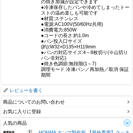
の焼き加減が設定できます
●冷凍保存したパンや冷めてしまったトー
ストの温め直しも可能です
●材質:ステンレス
●電源:AC100V(50/60Hz共用)
●消費電力:850W
●コードの長さ:約1.0m
●パン投入口サイズ
仕様
(約):W32×D135×H119mm
●パンの対応サイズ:4～8枚切り(※山切り
パン非対応)
●焼き色調節:無段階(1～7)
調理モード 冷凍パン／再加熱／取消 保証
期間
梱包サイズ
レビューを書く
商品についてのお問い合わせ
お気に入りに登録
人気の商品
HONMA ホンマ製作所 【屋外専用】クッキ