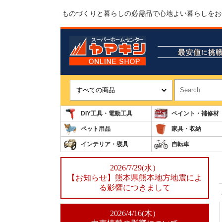
ものづくりと暮らしの必需品で心地よい暮らしをお
DIY工具・電動工具
ペイント・補修材
ペット用品
家具・収納
インテリア・寝具
自転車
2026/7/29(水）
【お知らせ】熊本県熊本地方地震によ
る影響につきまして
2026/4/16(木）