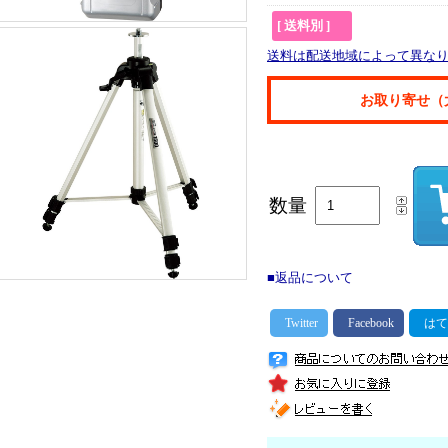
[ 送料別 ]
送料は配送地域によって異な
お取り寄せ（
数量
■返品について