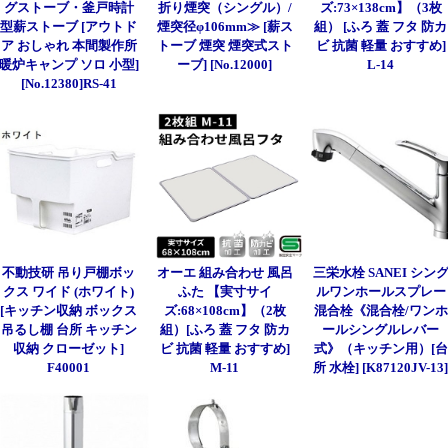
グストーブ・釜戸時計
折り煙突（シングル）/
ズ:73×138cm】（3枚
型薪ストーブ [アウトド
煙突径φ106mm≫ [薪ス
組） [ふろ 蓋 フタ 防カ
ア おしゃれ 本間製作所
トーブ 煙突 煙突式スト
ビ 抗菌 軽量 おすすめ]
暖炉キャンプ ソロ 小型]
ーブ] [No.12000]
L-14
[No.12380]RS-41
不動技研 吊り戸棚ボッ
オーエ 組み合わせ 風呂
三栄水栓 SANEI シン
クス ワイド (ホワイト)
ふた 【実寸サイ
ルワンホールスプレー
[キッチン収納 ボックス
ズ:68×108cm】（2枚
混合栓《混合栓/ワンホ
吊るし棚 台所 キッチン
組）[ふろ 蓋 フタ 防カ
ールシングルレバー
収納 クローゼット]
ビ 抗菌 軽量 おすすめ]
式》（キッチン用）[台
F40001
M-11
所 水栓] [K87120JV-13