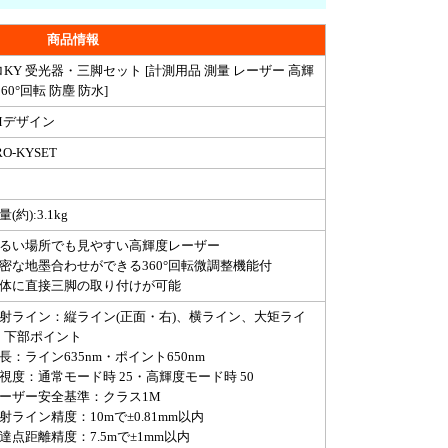
商品情報
KY 受光器・三脚セット [計測用品 測量 レーザー 高輝
360°回転 防塵 防水]
Mデザイン
RO-KYSET
量(約):3.1kg
明るい場所でも見やすい高輝度レーザー
精密な地墨合わせができる360°回転微調整機能付
本体に直接三脚の取り付けが可能
照射ライン：縦ライン(正面・右)、横ライン、大矩ライ
、下部ポイント
長：ライン635nm・ポイント650nm
鮮視度：通常モード時 25・高輝度モード時 50
レーザー安全基準：クラス1M
射ライン精度：10mで±0.81mm以内
達点距離精度：7.5mで±1mm以内