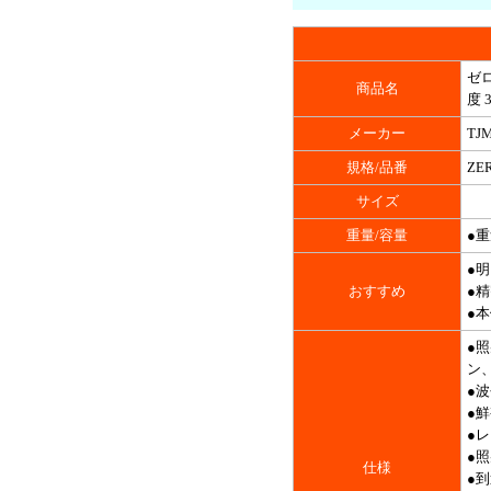
ゼロ
商品名
度 
メーカー
TJ
規格/品番
ZE
サイズ
重量/容量
●重
●
おすすめ
●
●
●
ン
●波
●
●
●照
仕様
●到