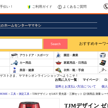
ご利用ガイド
よくあるご質問
手伝い！
おすすめキーワ
Search
アウトドア・スポーツ
園芸・農業
カー用品
家庭用品・日用品
美容・健康
衣料・靴・手袋
ゲストさま、ヤマキシオンラインショップへようこそ！
お気に入り一覧
マイページ
ロ
送料とお支払い方法について
個人
HOME
>
工具
>
測定工具
> TJMデザイン ゼロKY 受光器・三脚セット [計測用品 測量 レーザー 
TJMデザイン ゼ