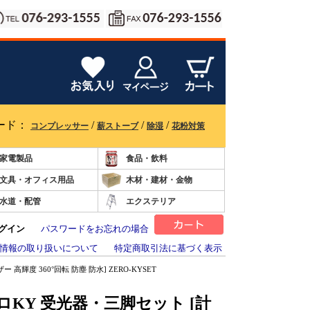
ード：
/
/
/
コンプレッサー
薪ストーブ
除湿
花粉対策
家電製品
食品・飲料
文具・オフィス用品
木材・建材・金物
水道・配管
エクステリア
グイン
パスワードをお忘れの場合
情報の取り扱いについて
特定商取引法に基づく表示
高輝度 360°回転 防塵 防水] ZERO-KYSET
ロKY 受光器・三脚セット [計