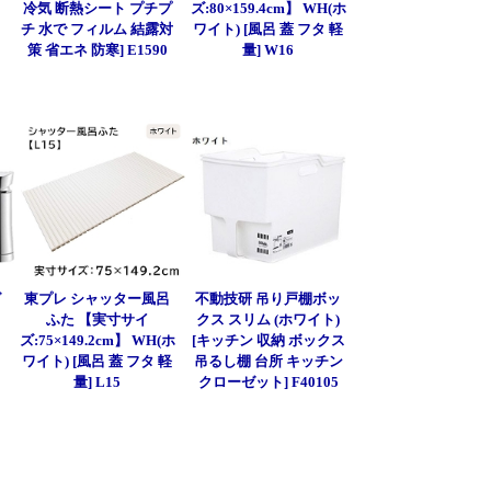
冷気 断熱シート プチプ
ズ:80×159.4cm】 WH(ホ
チ 水で フィルム 結露対
ワイト) [風呂 蓋 フタ 軽
策 省エネ 防寒] E1590
量] W16
グ
東プレ シャッター風呂
不動技研 吊り戸棚ボッ
ふた 【実寸サイ
クス スリム (ホワイト)
ズ:75×149.2cm】 WH(ホ
[キッチン 収納 ボックス
ワイト) [風呂 蓋 フタ 軽
吊るし棚 台所 キッチン
量] L15
クローゼット] F40105
]