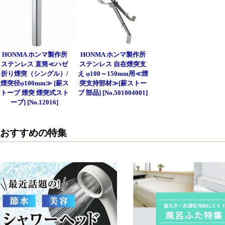
HONMA ホンマ製作所
HONMA ホンマ製作所
ステンレス 直筒≪ハゼ
ステンレス 自在煙突支
折り煙突（シングル）/
え φ100～150mm用≪煙
煙突径φ100mm≫ [薪ス
突支持部材≫[薪ストー
トーブ 煙突 煙突式スト
ブ 部品] [No.501004001]
ーブ] [No.12016]
おすすめの特集