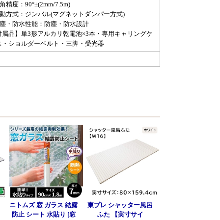
角精度：90°±(2mm/7.5m)
制動方式：ジンバル(マグネットダンパー方式)
防塵・防水性能：防塵・防水設計
付属品】単3形アルカリ乾電池×3本・専用キャリングケ
ス・ショルダーベルト・三脚・受光器
呂
ニトムズ 窓 ガラス 結露
東プレ シャッター風呂
防止 シート 水貼り [窓
ふた 【実寸サイ