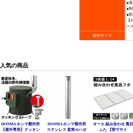
●直
●
●
【
ー
梱包サイズ
人気の商品
HONMA ホンマ製作所
HONMA ホンマ製作所
オーエ 組み合わせ 風
【屋外専用】クッキン
ステンレス 直筒≪ハゼ
ふた 【実寸サイ