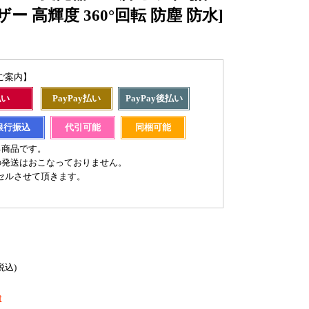
ー 高輝度 360°回転 防塵 防水]
ご案内】
払い
PayPay払い
PayPay後払い
銀行振込
代引可能
同梱可能
る商品です。
の発送はおこなっておりません。
セルさせて頂きます。
税込)
t