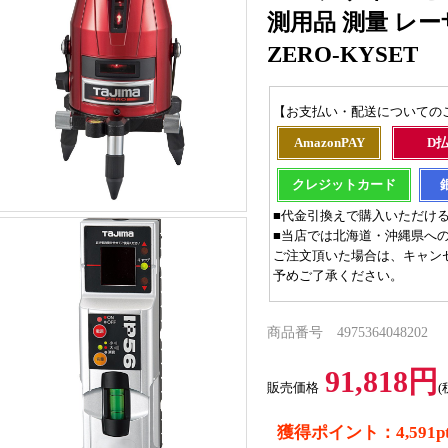
測用品 測量 レーザ
ZERO-KYSET
【お支払い・配送についての
AmazonPAY
D
クレジットカード
■代金引換えで購入いただけ
■当店では北海道・沖縄県へ
ご注文頂いた場合は、キャン
予めご了承ください。
商品番号 4975364048202
91,818円
販売価格
(
獲得ポイント：4,591p