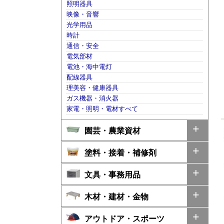
照明器具
映像・音響
光学用品
時計
通信・安全
電気部材
電池・海中電灯
配線器具
理美容・健康器具
ガス機器・消火器
家電・照明・電材すべて
園芸・農業資材
塗料・接着・補修剤
文具・事務用品
木材・建材・金物
アウトドア・スポーツ