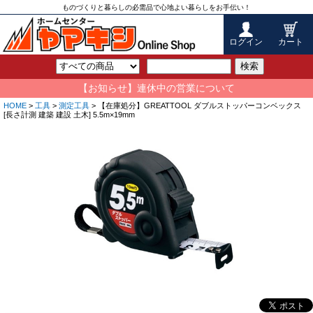
ものづくりと暮らしの必需品で心地よい暮らしをお手伝い！
ログイン
カート
検索
【お知らせ】連休中の営業について
HOME
>
工具
>
測定工具
> 【在庫処分】GREATTOOL ダブルストッパーコンベックス
[長さ計測 建築 建設 土木] 5.5m×19mm