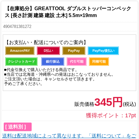
【在庫処分】GREATTOOL ダブルストッパーコンベック
ス [長さ計測 建築 建設 土木] 5.5m×19mm
4904781381272
【お支払い・配送についてのご案内】
AmazonPAY
D払い
PayPay
PayPay後払い
クレジットカード
銀行振込
代引可能
同梱可能
■代金引換えで購入いただける商品です。
■当店では北海道・沖縄県への発送はおこなっておりません。
ご注文頂いた場合は、キャンセルさせて頂きます。
予めご了承ください。
345円
販売価格
(税込)
獲得ポイント：17pt
[ 送料別 ]
送料は配送地域によって異なります。「送料について」をご