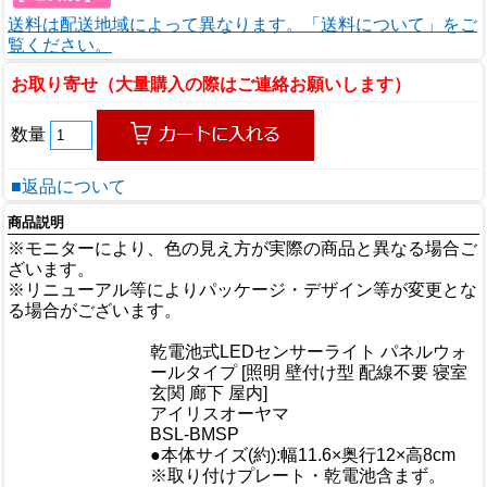
送料は配送地域によって異なります。「送料について」をご
覧ください。
お取り寄せ（大量購入の際はご連絡お願いします）
数量
■返品について
商品説明
※モニターにより、色の見え方が実際の商品と異なる場合ご
ざいます。
※リニューアル等によりパッケージ・デザイン等が変更とな
る場合がございます。
商品情報
乾電池式LEDセンサーライト パネルウォ
商品名
ールタイプ [照明 壁付け型 配線不要 寝室
玄関 廊下 屋内]
メーカー
アイリスオーヤマ
規格/品番
BSL-BMSP
●本体サイズ(約):幅11.6×奥行12×高8cm
サイズ
※取り付けプレート・乾電池含まず。