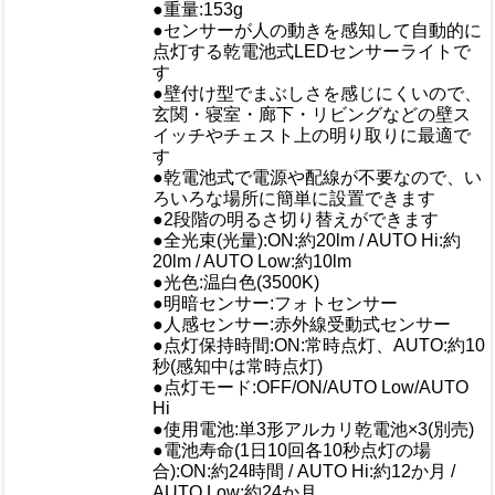
重量/容量
●重量:153g
●センサーが人の動きを感知して自動的に
点灯する乾電池式LEDセンサーライトで
す
●壁付け型でまぶしさを感じにくいので、
玄関・寝室・廊下・リビングなどの壁ス
おすすめ
イッチやチェスト上の明り取りに最適で
す
●乾電池式で電源や配線が不要なので、い
ろいろな場所に簡単に設置できます
●2段階の明るさ切り替えができます
●全光束(光量):ON:約20lm / AUTO Hi:約
20lm / AUTO Low:約10lm
●光色:温白色(3500K)
●明暗センサー:フォトセンサー
●人感センサー:赤外線受動式センサー
●点灯保持時間:ON:常時点灯、AUTO:約10
秒(感知中は常時点灯)
●点灯モード:OFF/ON/AUTO Low/AUTO
Hi
●使用電池:単3形アルカリ乾電池×3(別売)
仕様
●電池寿命(1日10回各10秒点灯の場
合):ON:約24時間 / AUTO Hi:約12か月 /
AUTO Low:約24か月