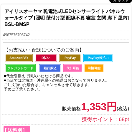
アイリスオーヤマ 乾電池式LEDセンサーライト パネルウ
ォールタイプ [照明 壁付け型 配線不要 寝室 玄関 廊下 屋内]
BSL-BMSP
4967576706742
【お支払い・配送についてのご案内】
AmazonPAY
D払い
PayPay
PayPay後払い
クレジットカード
銀行振込
代引可能
同梱可能
■代金引換えで購入いただける商品です。
■当店では北海道・沖縄県への発送はおこなっておりません。
ご注文頂いた場合は、キャンセルさせて頂きます。
予めご了承ください。
1,353円
販売価格
(税込)
獲得ポイント：68pt
[ 送料別 ]